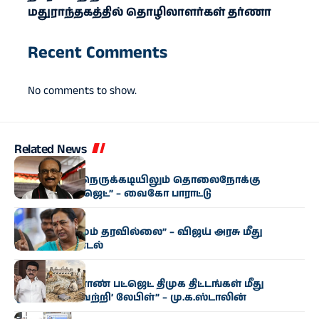
மதுராந்தகத்தில் தொழிலாளர்கள் தர்ணா
Recent Comments
No comments to show.
Related News
அரசியல்
“மிகுந்த நிதி நெருக்கடியிலும் தொலைநோக்கு
வேளாண் பட்ஜெட்” – வைகோ பாராட்டு
அரசியல்
“எந்த மாற்றமும் தரவில்லை” – விஜய் அரசு மீது
பிரேமலதா சாடல்
அரசியல்
“தமிழக வேளாண் பட்ஜெட் திமுக திட்டங்கள் மீது
ஒட்டப்பட்ட ‘வெற்றி’ லேபிள்” – மு.க.ஸ்டாலின்
அரசியல்