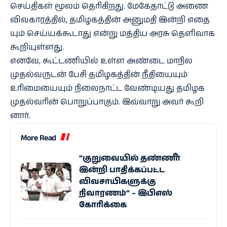
செய்​தி​கள் மூலம் தெரி​கிறது. மேகே​தாட்டு அணை
விவ​காரத்​தில், தமிழகத்​தின் அனு​மதி இன்றி எதை​
யும் செய்​யக்​கூ​டாது என்று மத்​திய அரசு தெளி​வாக
கூறி​யுள்​ளது.
எனவே, கூட்​ட​ணி​யில் உள்ள அண்டை மாநில
முதல்​வருடன் பேசி தமிழகத்​தின் நீதி​யை​யும்
உரிமை​யை​யும் நிலை​நாட்ட வேண்​டியது தமிழக
முதல்​வரின் பொறுப்​பாகும்​. இவ்​வாறு அவர்​ கூறி​
னார்​.
More Read
“குறுவையில் தண்ணீர்
இன்றி பாதிக்கப்பட்ட
விவசாயிகளுக்கு
நிவாரணம்” – இபிஎஸ்
கோரிக்கை