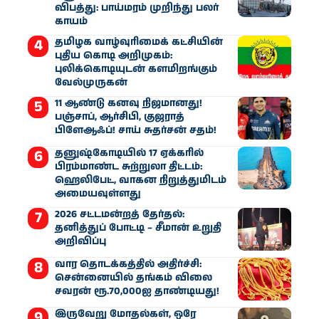
விபத்து: பாய்மரம் முறிந்து பலர்
காயம்
தமிழக வாழ்வுரிமைக் கட்சியின்
புதிய கொடி அறிமுகம்:
புலிக்கொடியுடன் களமிறங்கும்
வேல்முருகன்
11 ஆண்டு கனவு நிஜமானது!
பஞ்சாப், ஆர்சிபி, குஜராத்
பிளேஆஃப்! சாய் சுதர்சன் சதம்!
தனுஷ்கோடியில் 17 ஏக்கரில்
பிரம்மாண்ட சுற்றுலா திட்டம்:
ஹெலிபேட், வாகன நிறுத்துமிடம்
அமையவுள்ளது
2026 சட்டமன்றத் தேர்தல்:
தனித்துப் போட்டி – சீமான் உறுதி
அறிவிப்பு
வார தொடக்கத்தில் அதிர்ச்சி:
சென்னையில் தங்கம் விலை
சவரன் ரூ.70,000ஐ தாண்டியது!
இருவேறு மோதல்கள், ஒரே