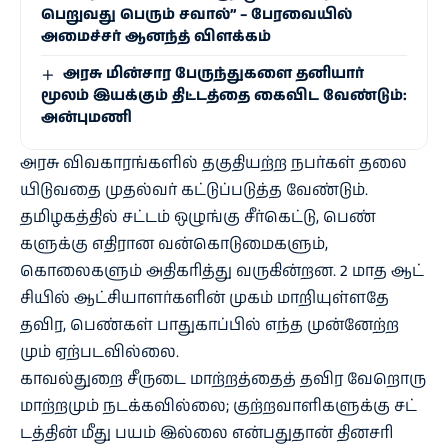
பெறுவது பெரும் சவால்” – பேரவையில்
அமைச்சர் ஆனந்த் விளக்கம்
அரசு மின்சார பேருந்துகளை தனியார்
மூலம் இயக்கும் திட்டத்தை கைவிட வேண்டும்:
அன்புமணி
அரசு விவ​காரங்​களில் தகு​தி​யற்ற நபர்​கள் தலை​
யிடு​வதை முதல்​வர் கட்​டுப்​படுத்த வேண்​டும்.
தமிழகத்​தில் சட்​டம் ஒழுங்கு சீர்​கெட்​டு, பெண்​
களுக்கு எதி​ரான வன்​கொடுமை​களும்,
கொலைகளும் அதி​கரித்து வரு​கின்​றன. 2 மாத ஆட்​
சி​யில் ஆட்​சி​யாளர்​களின் முகம் மாறி​யுள்​ளதே
தவிர, பெண்​கள் பாது​காப்​பில் எந்த முன்​னேற்​ற​
மும் ஏற்​பட​வில்​லை.
காவல்​துறை சீருடை மாற்​றத்​தைத் தவிர வேறொரு
மாற்​ற​மும் நடக்​க​வில்​லை; குற்​ற​வாளி​களுக்கு சட்​
டத்​தின் மீது பயம் இல்லை என்​பது​தான் தினசரி