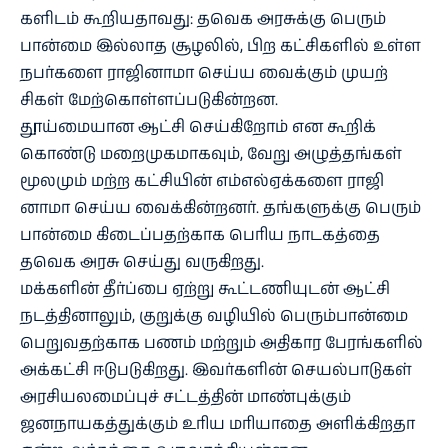
களிடம் கூறிய​தாவது: தவெக அரசுக்கு பெரும்​
பான்மை இல்​லாத சூழலில், பிற கட்​சிகளில் உள்ள
நபர்​களை ராஜினாமா செய்ய வைக்​கும் முயற்​
சிகள் மேற்​கொள்​ளப்​படு​கின்​றன.
தூய்​மை​யான ஆட்சி செய்​கிறோம் என கூறிக்​
கொண்டு மறை​முக​மாக​வும், வேறு அழுத்​தங்​கள்
மூலமும் மற்ற கட்​சி​யின் எம்​எல்​ஏக்​களை ராஜி​
னாமா செய்ய வைக்​கின்​றனர். தங்​களுக்கு பெரும்​
பான்மை கிடைப்​ப​தற்​காக பெரிய நாடகத்தை
தவெக அரசு செய்து வரு​கிறது.
மக்​களின் தீர்ப்பை ஏற்று கூட்​ட​ணி​யுடன் ஆட்சி
நடத்​தி​னாலும், குறுக்கு வழி​யில் பெரும்​பான்மை
பெறு​வதற்​காக பணம் மற்​றும் அதி​கார பேரங்​களில்
அக்​கட்சி ஈடு​படு​கிறது. இவர்​களின் செயல்​பாடு​கள்
அரசி​யலமைப்​புச் சட்​டத்​தின் மாண்​புக்​கும்
ஜனநாயகத்​துக்​கும் உரிய மரி​யாதை அளிக்​கிறதா