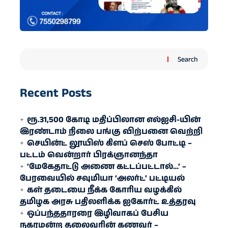
Search
Recent Posts
ரூ.31,500 கோடி மதிப்பிலான எல்ஐசி-​யின்
இரண்​டாம் நிலை பங்கு விற்பனை வெற்றி
செயின்ட் லூயிஸ் கிளப் செஸ் போட்டி –
பட்டம் வென்றார் பிரக்ஞானந்தா
‘மேகேதாட்டு அணை கட்டப்பட்டால்…’ –
பேரவையில் சவுமியா ‘அலர்ட்’ பட்டியல்
கள் தடையை நீக்க கோரிய வழக்கில்
தமிழக அரசு பதிலளிக்க ஐகோர்ட் உத்தரவு
ஒப்பந்ததாரரை இழிவாகப் பேசிய
நகரமன்ற தலைவரின் கணவர் –