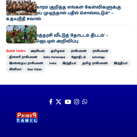
“காவிரி விவகாரம் குறித்த எங்கள் கேள்விகளுக்கு
முதல்வர் விஜய் முடிந்தால் பதில் சொல்லட்டும்” –
உதயநிதி சவால்
அரசியல்
‘வெற்றி இல்லத்தரசி வீட்டுத் தோட்டம் திட்டம்’ –
வேளாண் பட்ஜெட்டில் அறிவிப்பு
Quick Links:
அரசியல்
தமிழகம்
ராசிபலன்
ராசிபலன்
தினசரி ராசிபலன்
Daily Horoscope
ஜோதிடம்
astrology
இன்றைய ராசிபலன்
India
இந்தியா
தமிழ் ராசிபலன்
இந்தியா
சினிமா
Rasi Palan