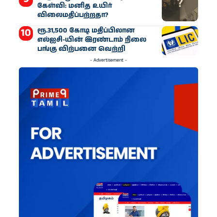
கேள்வி: மனித உயிர்
விலைமதிப்பற்றதா?
ரூ.31,500 கோடி மதிப்பிலான
எல்ஐசி-​யின் இரண்​டாம் நிலை
பங்கு விற்பனை வெற்றி
- Advertisement -