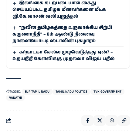
இலங்கை கடற்படையால் கைது
செய்யப்பட்ட தமிழக மீனவர்களை மீட்க
ஜி.கே.வாசன் வலியுறுத்தல்
“நவீன தமிழகத்தை உருவாக்கிய சிற்பி
கருணாநிதி” – 8ம் ஆண்டு நினைவு
நாளையொட்டி ஸ்டாலின் புகழாரம்
கர்நாடகா செல்ல முடிவெடுத்தது ஏன்? –
உதயநிதி கேள்விக்கு முதல்வர் விஜய் பதில்
TAGGED:
BJP TAMIL NADU
TAMIL NADU POLITICS
TVK GOVERNMENT
VANATHI