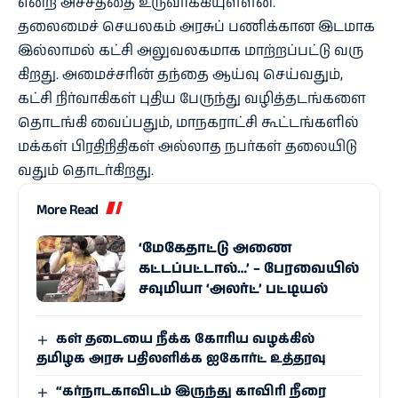
என்ற அச்​சத்தை உரு​வாக்​கி​யுள்​ளன.
தலை​மைச் செயல​கம் அரசுப் பணிக்​கான இடமாக
இல்​லாமல் கட்சி அலு​வல​க​மாக மாற்​றப்​பட்டு வரு​
கிறது. அமைச்​சரின் தந்தை ஆய்வு செய்​வதும்,
கட்சி நிர்​வாகி​கள் புதிய பேருந்து வழித்​தடங்​களை
தொடங்கி வைப்​பதும், மாநக​ராட்சி கூட்​டங்​களில்
மக்​கள் பிர​தி​நி​தி​கள் அல்​லாத நபர்​கள் தலை​யிடு​
வதும் தொடர்​கிறது.
More Read
‘மேகேதாட்டு அணை
கட்டப்பட்டால்…’ – பேரவையில்
சவுமியா ‘அலர்ட்’ பட்டியல்
கள் தடையை நீக்க கோரிய வழக்கில்
தமிழக அரசு பதிலளிக்க ஐகோர்ட் உத்தரவு
“கர்நாடகாவிடம் இருந்து காவிரி நீரை