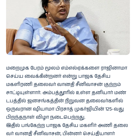
மறை​முக பேரம் மூலம் எம்​எல்​ஏக்களை ராஜி​னாமா
செய்ய வைக்​கின்​றனர் என்று பாஜக தேசிய
மகளிரணி தலை​வர் வானதி சீனி​வாசன் குற்​றம்​
சாட்​டி​யுள்​ளார். அம்​பத்​தூரில் உள்ள தனி​யார் மண்​
டபத்​தில் ஜனசங்​கத்​தின் நிறுவன தலை​வர்​களில்
ஒரு​வ​ரான ஷியாமா பிர​சாத் முகர்​ஜி​யின் 125-வது
பிறந்​த​நாள் விழா நடை​பெற்​றது.
இதில் பங்​கேற்ற பாஜக தேசிய மகளிர் அணி தலை​
வர் வானதி சீனி​வாசன், பின்​னர் செய்​தி​யாளர்​