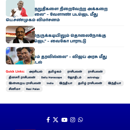
அரசியல்
‘தவெக வாக்குறுதிகளை நிறைவேற்ற அக்கறை
செலுத்தவில்லை” – வேளாண் பட்ஜெட் மீது
பெ.சண்முகம் விமர்சனம்
அரசியல்
“மிகுந்த நிதி நெருக்கடியிலும் தொலைநோக்கு
வேளாண் பட்ஜெட்” – வைகோ பாராட்டு
அரசியல்
“எந்த மாற்றமும் தரவில்லை” – விஜய் அரசு மீது
பிரேமலதா சாடல்
Quick Links:
அரசியல்
தமிழகம்
ராசிபலன்
ராசிபலன்
தினசரி ராசிபலன்
Daily Horoscope
ஜோதிடம்
astrology
இன்றைய ராசிபலன்
India
இந்தியா
தமிழ் ராசிபலன்
இந்தியா
சினிமா
Rasi Palan