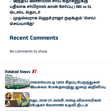
இந்திய அணியில் சாய் சுதர்சனுக்கு
பதிலாக சர்பிராஸ் கான் சேர்ப்பு | IND vs SL
டெஸ்ட் தொடர்
முதல்வராக ஹெச்​.​ராஜா நடிக்கும் ‘செய்!
செய்யாதே!’
Recent Comments
No comments to show.
Related News
அரசியல்
வார கடைசி நாளையொட்டி 1,805 சிறப்பு பேருந்துகள்
இன்று முதல் இயக்கம்: போக்குவரத்து துறை அறிவிப்பு
அரசியல்
வேளாண் பட்ஜெட் 2026-27: எஸ்சி, எஸ்டி விவசாயிகள்
பயன்பெற அம்பேத்கர் வேளாண் உதவி திட்டம்