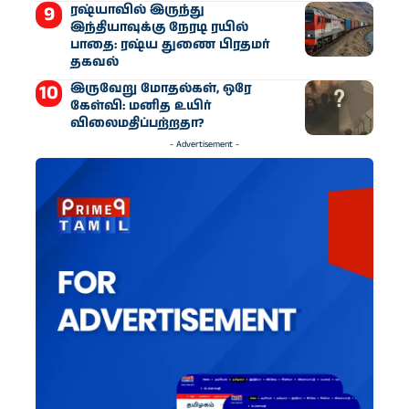
ரஷ்யாவில் இருந்து
இந்தியாவுக்கு நேரடி ரயில்
பாதை: ரஷ்ய துணை பிரதமர்
தகவல்
இருவேறு மோதல்கள், ஒரே
கேள்வி: மனித உயிர்
விலைமதிப்பற்றதா?
- Advertisement -