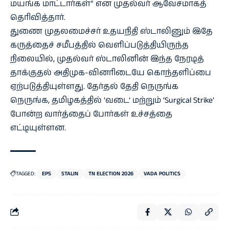
மயங்க மாட்டார்கள்” என முதல்வர் ஆவேசமாகத்
தெரிவித்தார்.
துணை முதலமைச்சர் உதயநிதி ஸ்டாலினும் இதே
கருத்தைச் சமீபத்தில் வெளிப்படுத்தியிருந்த
நிலையில், முதல்வர் ஸ்டாலினின் இந்த நேரடித்
தாக்குதல் அதிமுக-வினரிடையே கொந்தளிப்பை
ஏற்படுத்தியுள்ளது. தேர்தல் தேதி நெருங்க
நெருங்க, தமிழகத்தில் ‘வடை’ மற்றும் ‘Surgical Strike’
போன்ற வார்த்தைப் போர்கள் உச்சத்தை
எட்டியுள்ளன.
TAGGED:
EPS
STALIN
TN ELECTION 2026
VADA POLITICS