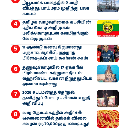
நியூயார்க் பாலத்தில் மோதி
விபத்து: பாய்மரம் முறிந்து பலர்
காயம்
தமிழக வாழ்வுரிமைக் கட்சியின்
புதிய கொடி அறிமுகம்:
புலிக்கொடியுடன் களமிறங்கும்
வேல்முருகன்
11 ஆண்டு கனவு நிஜமானது!
பஞ்சாப், ஆர்சிபி, குஜராத்
பிளேஆஃப்! சாய் சுதர்சன் சதம்!
தனுஷ்கோடியில் 17 ஏக்கரில்
பிரம்மாண்ட சுற்றுலா திட்டம்:
ஹெலிபேட், வாகன நிறுத்துமிடம்
அமையவுள்ளது
2026 சட்டமன்றத் தேர்தல்:
தனித்துப் போட்டி – சீமான் உறுதி
அறிவிப்பு
வார தொடக்கத்தில் அதிர்ச்சி:
சென்னையில் தங்கம் விலை
சவரன் ரூ.70,000ஐ தாண்டியது!