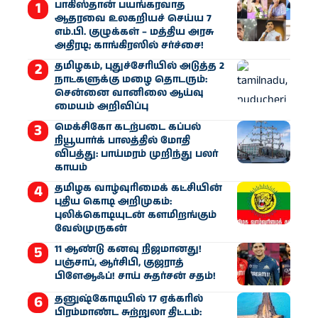
பாகிஸ்தான் பயங்கரவாத
ஆதரவை உலகறியச் செய்ய 7
எம்.பி. குழுக்கள் – மத்திய அரசு
அதிரடி; காங்கிரஸில் சர்ச்சை!
தமிழகம், புதுச்சேரியில் அடுத்த 2
நாட்களுக்கு மழை தொடரும்:
சென்னை வானிலை ஆய்வு
மையம் அறிவிப்பு
மெக்சிகோ கடற்படை கப்பல்
நியூயார்க் பாலத்தில் மோதி
விபத்து: பாய்மரம் முறிந்து பலர்
காயம்
தமிழக வாழ்வுரிமைக் கட்சியின்
புதிய கொடி அறிமுகம்:
புலிக்கொடியுடன் களமிறங்கும்
வேல்முருகன்
11 ஆண்டு கனவு நிஜமானது!
பஞ்சாப், ஆர்சிபி, குஜராத்
பிளேஆஃப்! சாய் சுதர்சன் சதம்!
தனுஷ்கோடியில் 17 ஏக்கரில்
பிரம்மாண்ட சுற்றுலா திட்டம்: