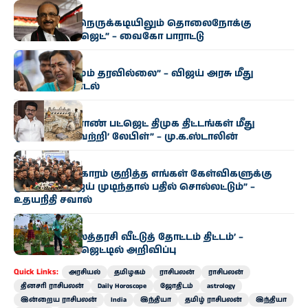
அரசியல்
“மிகுந்த நிதி நெருக்கடியிலும் தொலைநோக்கு
வேளாண் பட்ஜெட்” – வைகோ பாராட்டு
அரசியல்
“எந்த மாற்றமும் தரவில்லை” – விஜய் அரசு மீது
பிரேமலதா சாடல்
அரசியல்
“தமிழக வேளாண் பட்ஜெட் திமுக திட்டங்கள் மீது
ஒட்டப்பட்ட ‘வெற்றி’ லேபிள்” – மு.க.ஸ்டாலின்
அரசியல்
“காவிரி விவகாரம் குறித்த எங்கள் கேள்விகளுக்கு
முதல்வர் விஜய் முடிந்தால் பதில் சொல்லட்டும்” –
உதயநிதி சவால்
அரசியல்
‘வெற்றி இல்லத்தரசி வீட்டுத் தோட்டம் திட்டம்’ –
வேளாண் பட்ஜெட்டில் அறிவிப்பு
Quick Links:
அரசியல்
தமிழகம்
ராசிபலன்
ராசிபலன்
தினசரி ராசிபலன்
Daily Horoscope
ஜோதிடம்
astrology
இன்றைய ராசிபலன்
India
இந்தியா
தமிழ் ராசிபலன்
இந்தியா