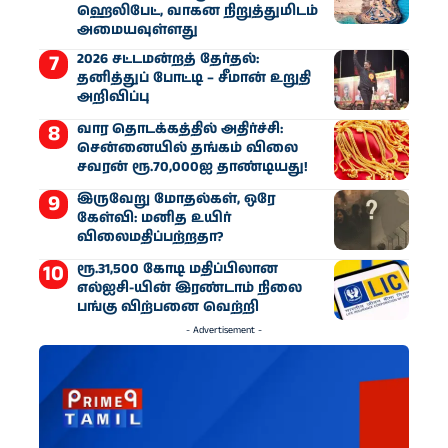
ஹெலிபேட், வாகன நிறுத்துமிடம்
அமையவுள்ளது
2026 சட்டமன்றத் தேர்தல்:
தனித்துப் போட்டி – சீமான் உறுதி
அறிவிப்பு
வார தொடக்கத்தில் அதிர்ச்சி:
சென்னையில் தங்கம் விலை
சவரன் ரூ.70,000ஐ தாண்டியது!
இருவேறு மோதல்கள், ஒரே
கேள்வி: மனித உயிர்
விலைமதிப்பற்றதா?
ரூ.31,500 கோடி மதிப்பிலான
எல்ஐசி-​யின் இரண்​டாம் நிலை
பங்கு விற்பனை வெற்றி
- Advertisement -