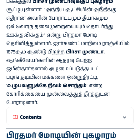
பக்கத்தில்
பிர்சா முண்டாவுக்குப் புகழாரம்
சூட்டியுள்ளார். “அந்நிய ஆட்சியின் அநீதிக்கு
எதிரான அவரின் போராட்டமும் தியாகமும்
ஒவ்வொரு தலைமுறையையும் தொடர்ந்து
ஊக்குவிக்கும்” என்று பிரதமர் மோடி
தெரிவித்துள்ளார். ஜார்கண்ட் மாநிலம் ராஞ்சியில்
1875ஆம் ஆண்டு பிறந்த
பிர்சா முண்டா
,
ஆங்கிலேயர்களின் ஆதரவு பெற்ற
ஜமீன்தார்களால் அடிமைப்படுத்தப்பட்ட
பழங்குடியின மக்களை ஒன்றுதிரட்டி,
‘
உழுபவனுக்கே நிலம் சொந்தம்
‘ என்ற
கோரிக்கையை முன்வைத்துத் தீரத்துடன்
போராடினார்.
Contents
பிரதமர்
மோடி
யின்
புகழாரம்