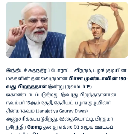
இந்தியச் சுதந்திரப் போராட்ட வீரரும், பழங்குடியின
மக்களின் தலைவருமான
பிர்சா முண்டாவின் 150-
வது பிறந்தநாள்
இன்று (நவம்பர் 15)
கொண்டாடப்படுகிறது. இவரது பிறந்தநாளான
நவம்பர் 15ஆம் தேதி, தேசியப் பழங்குடியினர்
தினமாகவும் (Janajatiya Gaurav Diwas)
அனுசரிக்கப்படுகிறது. இதையொட்டி, பிரதமர்
நரேந்திர
மோடி
தனது எக்ஸ் (X) சமூக ஊடகப்