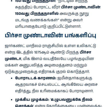
150-வது பிறந்தநாள்:
“நாட்டின் சிறந்த
சுதந்திரப் போராட்ட வீரர்
பிர்சா முண்டாவின்
150வது பிறந்தநாளில்
அவருக்கு நூறு
மடங்கு வணக்கங்கள்” என்று அவர்
மரியாதையோடு குறிப்பிட்டுள்ளார்.
பிர்சா முண்டா
வின் பங்களிப்பு
ஜார்கண்ட் மாநிலம் ராஞ்சியில் உள்ள உலிகாட்டு
என்ற இடத்தில் 1875ஆம் ஆண்டு பிறந்த
பிர்சா
முண்டா
, மிக இளம் வயதிலேயே பழங்குடியின
மக்கள் அனுபவித்த அடிமைத்தனம் மற்றும்
ஒடுக்குமுறைக்கு எதிராகக் குரல் கொடுத்தார்.
போராட்டக் காரணம்:
ஜமீன்தார்களுக்கு
ஆதரவாகச் செயல்பட்ட ஆங்கிலேய அரசை
எதிர்த்து, நில உரிமைக்காகப் போராடினார்.
முக்கிய முழக்கம்:
‘
உழுபவனுக்கே நிலம்
சொந்தம்
‘ என்ற கோரிக்கையை முன்வைத்து,