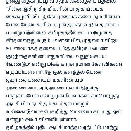
தனது அதிகாரப்பூர்வ சமூக வலைதளப் பதிவில்,
“சின்னஞ்சிறு சிறுமிகளின் பாதுகாப்பைக்
கைகழுவி விட்டு, கேமராவைக் கண்டதும் சிங்கம்
போல மேடைகளில் முழங்குவதால் இங்கு எந்தப்
பயனும் இல்லை. தமிழகத்தில் சட்டம் ஒழுங்கு
சீர்குலைந்து வரும் வேளையில், முதல்வர் விஜய்
உடனடியாகத் தலையிட்டுத் தமிழகப் பெண்
குழந்தைகளின் பாதுகாப்பை உறுதி செய்ய
வேண்டும்” என்று மிகக் காரசாரமான கேள்விகளை
எழுப்பியுள்ளார். தேர்தல் களத்தில் பெண்
குழந்தைகளையும், மகளிரையும்
அண்ணனாகவும், அரணாகவும் இருந்து
பாதுகாப்பேன் என முழங்கியவர்கள், தற்பொழுது
ஆட்சியில் நடக்கும் கடத்தல் மற்றும்
வன்கொடுமைகள் குறித்து மௌனம் காப்பது ஏன்
என்றும் அவர் வினவியுள்ளார்.
தமிழகத்தில் புதிய ஆட்சி மாற்றம் ஏற்பட்டு, மாற்று