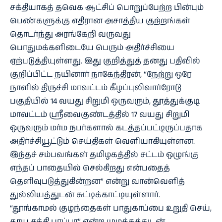
சக்தியாகத் தவெக ஆட்சிப் பொறுப்பேற்ற பின்பும்
பெண்களுக்கு எதிரான அசாத்திய குற்றங்கள்
தொடர்ந்து அரங்கேறி வருவது
பொதுமக்களிடையே பெரும் அதிர்ச்சியை
ஏற்படுத்தியுள்ளது. இது குறித்துத் தனது பதிவில்
குறிப்பிட்ட நயினார் நாகேந்திரன், “நேற்று ஒரே
நாளில் திருச்சி மாவட்டம் கீழப்புலிவார்ரோடு
பகுதியில் 14 வயது சிறுமி ஒருவரும், தூத்துக்குடி
மாவட்டம் ஸ்ரீவைகுண்டத்தில் 17 வயது சிறுமி
ஒருவரும் மர்ம நபர்களால் கடத்தப்பட்டிருப்பதாக
அதிர்ச்சியூட்டும் செய்திகள் வெளியாகியுள்ளன.
இந்தச் சம்பவங்கள் தமிழகத்தில் சட்டம் ஒழுங்கு
எந்தப் பாதையில் செல்கிறது என்பதைத்
தெளிவுபடுத்துகின்றன” என்று வான்வெளித்
துல்லியத்துடன் சுட்டிக்காட்டியுள்ளார்.
“தூங்காமல் குழந்தைகள் பாதுகாப்பை உறுதி செய்,
தூய சக்தி பாப்பா” என்ற முழக்கத்துடன்,