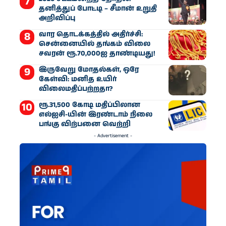
தனித்துப் போட்டி – சீமான் உறுதி
அறிவிப்பு
வார தொடக்கத்தில் அதிர்ச்சி:
சென்னையில் தங்கம் விலை
சவரன் ரூ.70,000ஐ தாண்டியது!
இருவேறு மோதல்கள், ஒரே
கேள்வி: மனித உயிர்
விலைமதிப்பற்றதா?
ரூ.31,500 கோடி மதிப்பிலான
எல்ஐசி-​யின் இரண்​டாம் நிலை
பங்கு விற்பனை வெற்றி
- Advertisement -