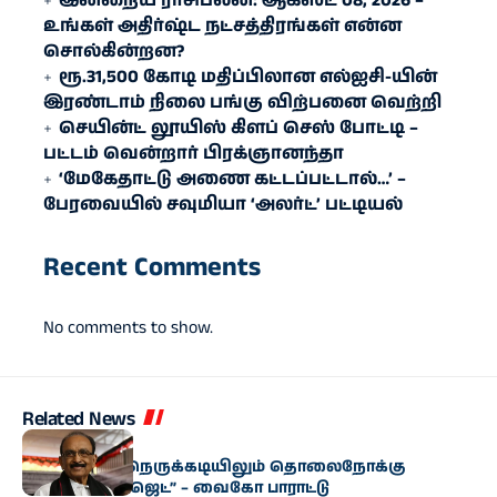
இன்றைய ராசிபலன்: ஆகஸ்ட் 08, 2026 –
உங்கள் அதிர்ஷ்ட நட்சத்திரங்கள் என்ன
சொல்கின்றன?
ரூ.31,500 கோடி மதிப்பிலான எல்ஐசி-​யின்
இரண்​டாம் நிலை பங்கு விற்பனை வெற்றி
செயின்ட் லூயிஸ் கிளப் செஸ் போட்டி –
பட்டம் வென்றார் பிரக்ஞானந்தா
‘மேகேதாட்டு அணை கட்டப்பட்டால்…’ –
பேரவையில் சவுமியா ‘அலர்ட்’ பட்டியல்
Recent Comments
No comments to show.
Related News
அரசியல்
“மிகுந்த நிதி நெருக்கடியிலும் தொலைநோக்கு
வேளாண் பட்ஜெட்” – வைகோ பாராட்டு