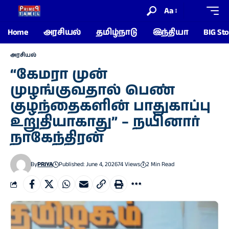
Aa
Home
அரசியல்
தமிழ்நாடு
இந்தியா
BIG Sto
அரசியல்
“கேமரா முன்
முழங்குவதால் பெண்
குழந்தைகளின் பாதுகாப்பு
உறுதியாகாது” – நயினார்
நாகேந்திரன்
By
PRIYA
Published: June 4, 2026
74 Views
2 Min Read