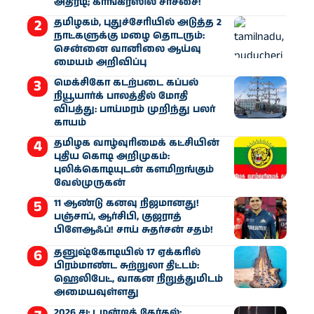
அதிரடி; காங்கிரஸில் சர்ச்சை!
தமிழகம், புதுச்சேரியில் அடுத்த 2
நாட்களுக்கு மழை தொடரும்:
சென்னை வானிலை ஆய்வு
மையம் அறிவிப்பு
மெக்சிகோ கடற்படை கப்பல்
நியூயார்க் பாலத்தில் மோதி
விபத்து: பாய்மரம் முறிந்து பலர்
காயம்
தமிழக வாழ்வுரிமைக் கட்சியின்
புதிய கொடி அறிமுகம்:
புலிக்கொடியுடன் களமிறங்கும்
வேல்முருகன்
11 ஆண்டு கனவு நிஜமானது!
பஞ்சாப், ஆர்சிபி, குஜராத்
பிளேஆஃப்! சாய் சுதர்சன் சதம்!
தனுஷ்கோடியில் 17 ஏக்கரில்
பிரம்மாண்ட சுற்றுலா திட்டம்:
ஹெலிபேட், வாகன நிறுத்துமிடம்
அமையவுள்ளது
2026 சட்டமன்றத் தேர்தல்: