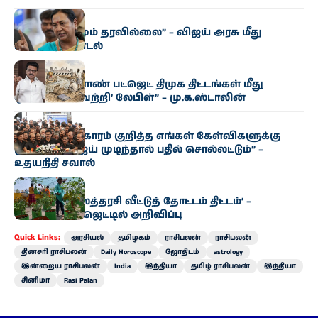
அரசியல்
“எந்த மாற்றமும் தரவில்லை” – விஜய் அரசு மீது
பிரேமலதா சாடல்
அரசியல்
“தமிழக வேளாண் பட்ஜெட் திமுக திட்டங்கள் மீது
ஒட்டப்பட்ட ‘வெற்றி’ லேபிள்” – மு.க.ஸ்டாலின்
அரசியல்
“காவிரி விவகாரம் குறித்த எங்கள் கேள்விகளுக்கு
முதல்வர் விஜய் முடிந்தால் பதில் சொல்லட்டும்” –
உதயநிதி சவால்
அரசியல்
‘வெற்றி இல்லத்தரசி வீட்டுத் தோட்டம் திட்டம்’ –
வேளாண் பட்ஜெட்டில் அறிவிப்பு
Quick Links:
அரசியல்
தமிழகம்
ராசிபலன்
ராசிபலன்
தினசரி ராசிபலன்
Daily Horoscope
ஜோதிடம்
astrology
இன்றைய ராசிபலன்
India
இந்தியா
தமிழ் ராசிபலன்
இந்தியா
சினிமா
Rasi Palan