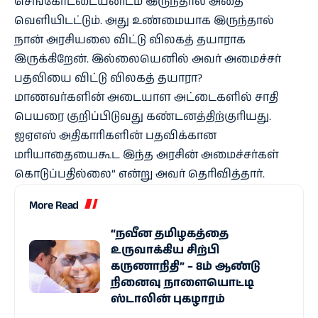
செங்கோட்டையனிடம் இருந்தால் அதை
வெளியிடட்டும். அது உண்மையாக இருந்தால்
நான் அரசியலை விட்டு விலகத் தயாராக
இருக்கிறேன். இல்லையெனில் அவர் அமைச்சர்
பதவியை விட்டு விலகத் தயாரா?
மாணவர்களின் அடையாள அட்டைகளில் சாதி
பெயரை குறிப்பிடுவது கண்டனத்திற்குரியது.
ஐஏஎஸ் அதிகாரிகளின் பதவிக்கான
மரியாதையைகூட இந்த அரசின் அமைச்சர்கள்
கொடுப்பதில்லை” என்று அவர் தெரிவித்தார்.
More Read
“நவீன தமிழகத்தை
உருவாக்கிய சிற்பி
கருணாநிதி” – 8ம் ஆண்டு
நினைவு நாளையொட்டி
ஸ்டாலின் புகழாரம்