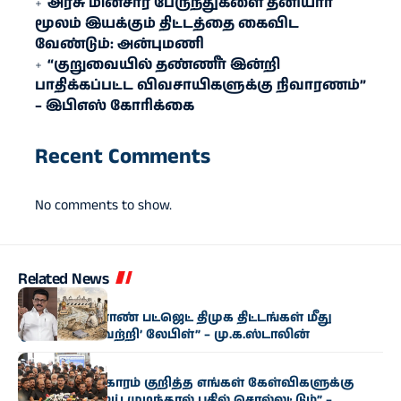
அரசு மின்சார பேருந்துகளை தனியார்
மூலம் இயக்கும் திட்டத்தை கைவிட
வேண்டும்: அன்புமணி
“குறுவையில் தண்ணீர் இன்றி
பாதிக்கப்பட்ட விவசாயிகளுக்கு நிவாரணம்”
– இபிஎஸ் கோரிக்கை
Recent Comments
No comments to show.
Related News
அரசியல்
“தமிழக வேளாண் பட்ஜெட் திமுக திட்டங்கள் மீது
ஒட்டப்பட்ட ‘வெற்றி’ லேபிள்” – மு.க.ஸ்டாலின்
அரசியல்
“காவிரி விவகாரம் குறித்த எங்கள் கேள்விகளுக்கு
முதல்வர் விஜய் முடிந்தால் பதில் சொல்லட்டும்” –