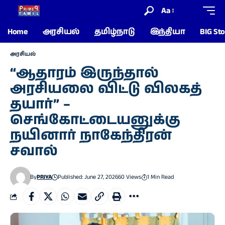
Aa
Home
அரசியல்
தமிழ்நாடு
இந்தியா
BIG Sto
அரசியல்
“ஆதாரம் இருந்தால்
அரசியலை விட்டு விலகத்
தயார்” –
செங்கோட்டையனுக்கு
நயினார் நாகேந்திரன்
சவால்
By
PRIYA
Published: June 27, 2026
60 Views
1 Min Read