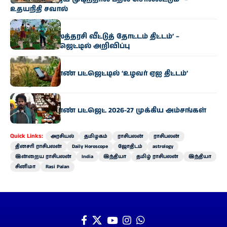
உதயநிதி சவால்
அரசியல்
‘வெற்றி இல்லத்தரசி வீட்டுத் தோட்டம் திட்டம்’ –
வேளாண் பட்ஜெட்டில் அறிவிப்பு
அரசியல்
தமிழக வேளாண் பட்ஜெட்டில் ‘உழவர் ஏஐ திட்டம்’
அறிமுகம்
அரசியல்
தமிழக வேளாண் பட்ஜெட் 2026-27 முக்கிய அம்சங்கள்
Quick Links:
அரசியல்
தமிழகம்
ராசிபலன்
ராசிபலன்
தினசரி ராசிபலன்
Daily Horoscope
ஜோதிடம்
astrology
இன்றைய ராசிபலன்
India
இந்தியா
தமிழ் ராசிபலன்
இந்தியா
சினிமா
Rasi Palan