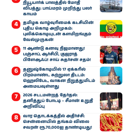
நியூயார்க் பாலத்தில் மோதி
விபத்து: பாய்மரம் முறிந்து பலர்
காயம்
தமிழக வாழ்வுரிமைக் கட்சியின்
புதிய கொடி அறிமுகம்:
புலிக்கொடியுடன் களமிறங்கும்
வேல்முருகன்
11 ஆண்டு கனவு நிஜமானது!
பஞ்சாப், ஆர்சிபி, குஜராத்
பிளேஆஃப்! சாய் சுதர்சன் சதம்!
தனுஷ்கோடியில் 17 ஏக்கரில்
பிரம்மாண்ட சுற்றுலா திட்டம்:
ஹெலிபேட், வாகன நிறுத்துமிடம்
அமையவுள்ளது
2026 சட்டமன்றத் தேர்தல்:
தனித்துப் போட்டி – சீமான் உறுதி
அறிவிப்பு
வார தொடக்கத்தில் அதிர்ச்சி:
சென்னையில் தங்கம் விலை
சவரன் ரூ.70,000ஐ தாண்டியது!