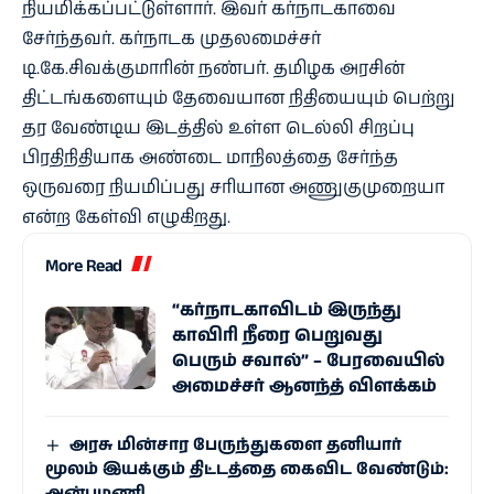
நியமிக்கப்பட்டுள்ளார். இவர் கர்நாடகாவை
சேர்ந்தவர். கர்நாடக முதலமைச்சர்
டி.கே.சிவக்குமாரின் நண்பர். தமிழக அரசின்
திட்டங்களையும் தேவையான நிதியையும் பெற்று
தர வேண்டிய இடத்தில் உள்ள டெல்லி சிறப்பு
பிரதிநிதியாக அண்டை மாநிலத்தை சேர்ந்த
ஒருவரை நியமிப்பது சரியான அணுகுமுறையா
என்ற கேள்வி எழுகிறது.
More Read
“கர்நாடகாவிடம் இருந்து
காவிரி நீரை பெறுவது
பெரும் சவால்” – பேரவையில்
அமைச்சர் ஆனந்த் விளக்கம்
அரசு மின்சார பேருந்துகளை தனியார்
மூலம் இயக்கும் திட்டத்தை கைவிட வேண்டும்:
அன்புமணி