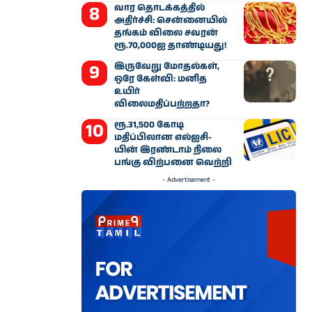
வார தொடக்கத்தில்
அதிர்ச்சி: சென்னையில்
தங்கம் விலை சவரன்
ரூ.70,000ஐ தாண்டியது!
இருவேறு மோதல்கள்,
ஒரே கேள்வி: மனித
உயிர்
விலைமதிப்பற்றதா?
ரூ.31,500 கோடி
மதிப்பிலான எல்ஐசி-​
யின் இரண்​டாம் நிலை
பங்கு விற்பனை வெற்றி
- Advertisement -