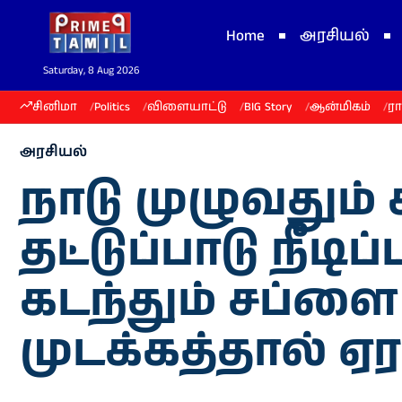
Home
அரசியல்
Saturday, 8 Aug 2026
சினிமா
Politics
விளையாட்டு
BIG Story
ஆன்மிகம்
ர
அரசியல்
நாடு முழுவதும்
தட்டுப்பாடு நீடி
கடந்தும் சப்ள
முடக்கத்தால் ஏ