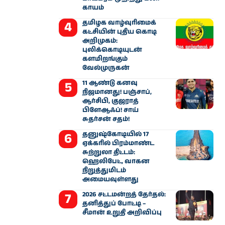
காயம்
தமிழக வாழ்வுரிமைக்
கட்சியின் புதிய கொடி
அறிமுகம்:
புலிக்கொடியுடன்
களமிறங்கும்
வேல்முருகன்
11 ஆண்டு கனவு
நிஜமானது! பஞ்சாப்,
ஆர்சிபி, குஜராத்
பிளேஆஃப்! சாய்
சுதர்சன் சதம்!
தனுஷ்கோடியில் 17
ஏக்கரில் பிரம்மாண்ட
சுற்றுலா திட்டம்:
ஹெலிபேட், வாகன
நிறுத்துமிடம்
அமையவுள்ளது
2026 சட்டமன்றத் தேர்தல்:
தனித்துப் போட்டி –
சீமான் உறுதி அறிவிப்பு