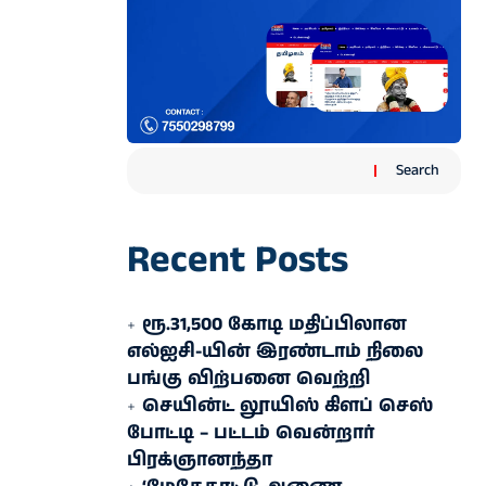
Search
Recent Posts
ரூ.31,500 கோடி மதிப்பிலான
எல்ஐசி-​யின் இரண்​டாம் நிலை
பங்கு விற்பனை வெற்றி
செயின்ட் லூயிஸ் கிளப் செஸ்
போட்டி – பட்டம் வென்றார்
பிரக்ஞானந்தா