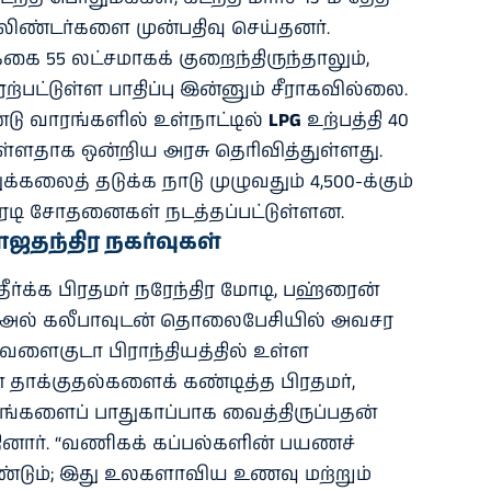
சிலிண்டர்களை முன்பதிவு செய்தனர்.
ை 55 லட்சமாகக் குறைந்திருந்தாலும்,
ற்பட்டுள்ள பாதிப்பு இன்னும் சீராகவில்லை.
்டு வாரங்களில் உள்நாட்டில்
LPG
உற்பத்தி 40
டுள்ளதாக ஒன்றிய அரசு தெரிவித்துள்ளது.
க்கலைத் தடுக்க நாடு முழுவதும் 4,500-க்கும்
ிரடி சோதனைகள் நடத்தப்பட்டுள்ளன.
ாஜதந்திர நகர்வுகள்
தீர்க்க பிரதமர் நரேந்திர மோடி, பஹ்ரைன்
ா அல் கலீபாவுடன் தொலைபேசியில் அவசர
ளைகுடா பிராந்தியத்தில் உள்ள
 தாக்குதல்களைக் கண்டித்த பிரதமர்,
டங்களைப் பாதுகாப்பாக வைத்திருப்பதன்
னார். “வணிகக் கப்பல்களின் பயணச்
வேண்டும்; இது உலகளாவிய உணவு மற்றும்