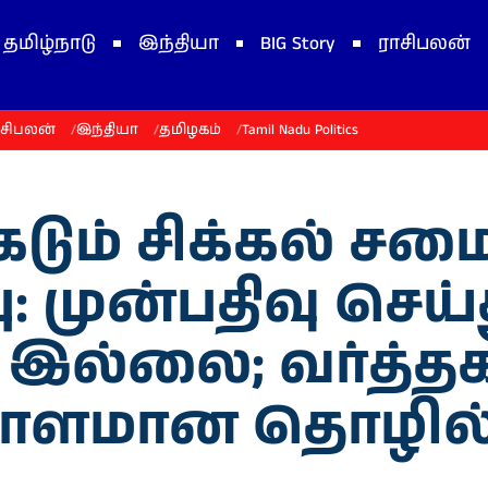
தமிழ்நாடு
இந்தியா
BIG Story
ராசிபலன்
ாசிபலன்
இந்தியா
தமிழகம்
Tamil Nadu Politics
 கடும் சிக்கல் ச
ப்பு: முன்பதிவு செ
ை இல்லை; வர்த்த
ராளமான தொழில்க