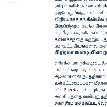
ஒரே நாளில் 87.7 லட்சம் 
தற்போது இந்த எண்ணிக்க
விநியோகச் சங்கிலியில் ஏ
இருப்பினும், கடந்த இரண
சதவீதம் அதிகரிக்கப்பட்
கள்ளச்சந்தை மற்றும் பது
மேற்பட்ட இடங்களில் அத
பிரதமர் மோடியின் ர
எரிசக்தி நெருக்கடியைத் 
மன்னர் ஹமாத் பின் ஈச
ஆலோசனை நடத்தினார். வ
உள்கட்டமைப்புகள் மீதான
சர்வதேசக் கடல் வழித்த
அவசியத்தை வலியுறுத்தி
சுதந்திரம் மதிக்கப்பட 