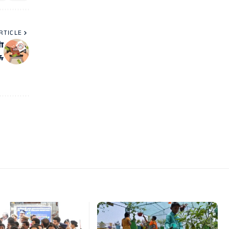
RTICLE
்
ு