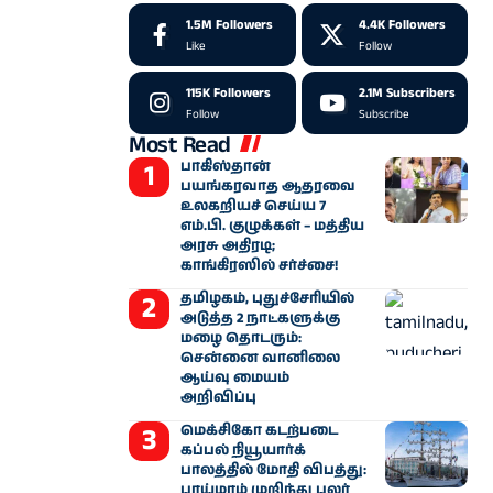
1.5M
Followers
4.4K
Followers
Like
Follow
115K
Followers
2.1M
Subscribers
Follow
Subscribe
Most Read
பாகிஸ்தான்
பயங்கரவாத ஆதரவை
உலகறியச் செய்ய 7
எம்.பி. குழுக்கள் – மத்திய
அரசு அதிரடி;
காங்கிரஸில் சர்ச்சை!
தமிழகம், புதுச்சேரியில்
அடுத்த 2 நாட்களுக்கு
மழை தொடரும்:
சென்னை வானிலை
ஆய்வு மையம்
அறிவிப்பு
மெக்சிகோ கடற்படை
கப்பல் நியூயார்க்
பாலத்தில் மோதி விபத்து:
பாய்மரம் முறிந்து பலர்