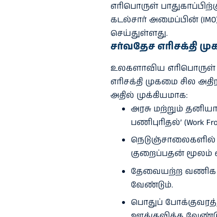
எரிபொருள் பாதுகாப்பிற்க
கடல்சார் அமைப்பின் (IM
செய்துள்ளது.
சர்வதேச எரிசக்தி மு
உலகளாவிய எரிபொருள் தட
எரிசக்தி முகமை சில அதிர
அதில் முக்கியமாக:
அரசு மற்றும் தனியார
பணிபுரிதல்’ (Work F
நெடுஞ்சாலைகளில் 
குறைப்பதன் மூலம் 
தேவையற்ற வணிக வ
வேண்டும்.
பொதுப் போக்குவரத்து
ஊக்குவிக்க வேண்டு