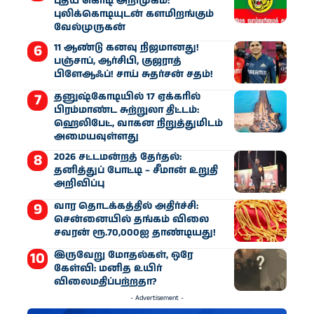
புதிய கொடி அறிமுகம்:
புலிக்கொடியுடன் களமிறங்கும்
வேல்முருகன்
11 ஆண்டு கனவு நிஜமானது!
பஞ்சாப், ஆர்சிபி, குஜராத்
பிளேஆஃப்! சாய் சுதர்சன் சதம்!
தனுஷ்கோடியில் 17 ஏக்கரில்
பிரம்மாண்ட சுற்றுலா திட்டம்:
ஹெலிபேட், வாகன நிறுத்துமிடம்
அமையவுள்ளது
2026 சட்டமன்றத் தேர்தல்:
தனித்துப் போட்டி – சீமான் உறுதி
அறிவிப்பு
வார தொடக்கத்தில் அதிர்ச்சி:
சென்னையில் தங்கம் விலை
சவரன் ரூ.70,000ஐ தாண்டியது!
இருவேறு மோதல்கள், ஒரே
கேள்வி: மனித உயிர்
விலைமதிப்பற்றதா?
- Advertisement -