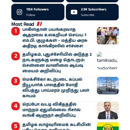
115K
Followers
2.1M
Subscribers
Follow
Subscribe
Most Read
பாகிஸ்தான் பயங்கரவாத
ஆதரவை உலகறியச் செய்ய 7
எம்.பி. குழுக்கள் – மத்திய அரசு
அதிரடி; காங்கிரஸில் சர்ச்சை!
தமிழகம், புதுச்சேரியில் அடுத்த 2
நாட்களுக்கு மழை தொடரும்:
சென்னை வானிலை ஆய்வு
மையம் அறிவிப்பு
மெக்சிகோ கடற்படை கப்பல்
நியூயார்க் பாலத்தில் மோதி
விபத்து: பாய்மரம் முறிந்து பலர்
காயம்
ரெப்போ வட்டி விகிதத்தில்
மாற்றம் ஏதுமில்லை: ரிசர்வ்
வங்கி ஆளுநர் அறிவிப்பு
தமிழக வாழ்வுரிமைக் கட்சியின்