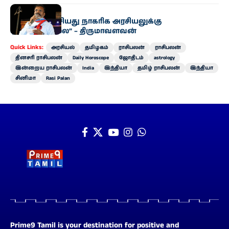
அரசியல்
“உதயநிதி பேசியது நாகரிக அரசியலுக்கு
ஏற்புடையதல்ல” – திருமாவளவன்
Quick Links:
அரசியல்
தமிழகம்
ராசிபலன்
ராசிபலன்
தினசரி ராசிபலன்
Daily Horoscope
ஜோதிடம்
astrology
இன்றைய ராசிபலன்
India
இந்தியா
தமிழ் ராசிபலன்
இந்தியா
சினிமா
Rasi Palan
Prime9 Tamil is your destination for positive and