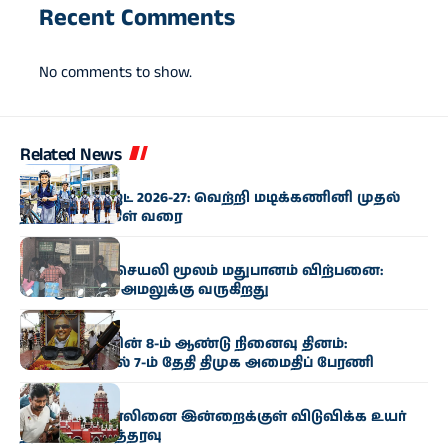
Recent Comments
No comments to show.
Related News
தமிழகம்
தமிழக பட்ஜெட் 2026-27: வெற்றி மடிக்கணினி முதல்
நவீன சைக்கிள் வரை
அரசியல்
ஆன்லைன், செயலி மூலம் மதுபானம் விற்பனை:
இன்று முதல் அமலுக்கு வருகிறது
அரசியல்
கருணாநிதியின் 8-ம் ஆண்டு நினைவு தினம்:
சென்னையில் 7-ம் தேதி திமுக அமைதிப் பேரணி
தமிழகம்
உதயநிதி ஸ்டாலினை இன்றைக்குள் விடுவிக்க உயர்
நீதிமன்றம் உத்தரவு