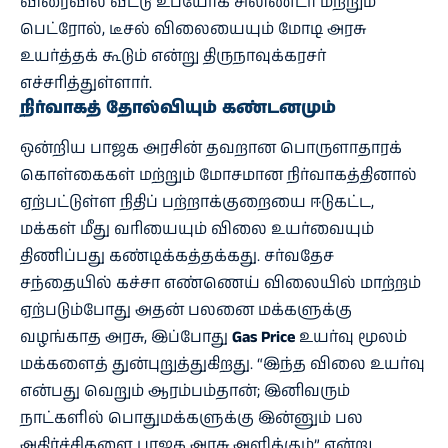
விரைவில் வீட்டு உபயோக சிலிண்டர் மற்றும்
பெட்ரோல், டீசல் விலையையும் மோடி அரசு
உயர்த்தக் கூடும் என்று திருநாவுக்கரசர்
எச்சரித்துள்ளார்.
நிர்வாகத் தோல்வியும் கண்டனமும்
ஒன்றிய பாஜக அரசின் தவறான பொருளாதாரக்
கொள்கைகள் மற்றும் மோசமான நிர்வாகத்தினால்
ஏற்பட்டுள்ள நிதிப் பற்றாக்குறையை ஈடுகட்ட,
மக்கள் மீது வரியையும் விலை உயர்வையும்
திணிப்பது கண்டிக்கத்தக்கது. சர்வதேச
சந்தையில் கச்சா எண்ணெய் விலையில் மாற்றம்
ஏற்படும்போது அதன் பலனை மக்களுக்கு
வழங்காத அரசு, இப்போது
Gas Price
உயர்வு மூலம்
மக்களைத் துன்புறுத்துகிறது. “இந்த விலை உயர்வு
என்பது வெறும் ஆரம்பம்தான்; இனிவரும்
நாட்களில் பொதுமக்களுக்கு இன்னும் பல
அதிர்ச்சிகளை பாஜக அரசு அளிக்கும்” என்று