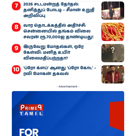
2026 சட்டமன்றத் தேர்தல்:
தனித்துப் போட்டி – சீமான் உறுதி
அறிவிப்பு
வார தொடக்கத்தில் அதிர்ச்சி:
சென்னையில் தங்கம் விலை
சவரன் ரூ.70,000ஐ தாண்டியது!
இருவேறு மோதல்கள், ஒரே
கேள்வி: மனித உயிர்
விலைமதிப்பற்றதா?
‘ப்ரோ க்ளப்’ ஆனது ‘ப்ரோ கோட்’ –
ரவி மோகன் தகவல்
- Advertisement -