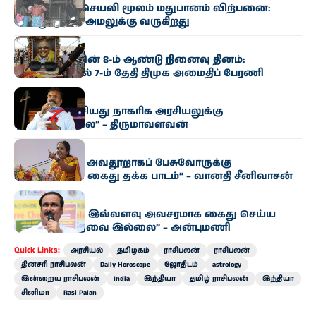
ஆன்லைன், செயலி மூலம் மதுபானம் விற்பனை:
இன்று முதல் அமலுக்கு வருகிறது
அரசியல்
கருணாநிதியின் 8-ம் ஆண்டு நினைவு தினம்:
சென்னையில் 7-ம் தேதி திமுக அமைதிப் பேரணி
அரசியல்
“உதயநிதி பேசியது நாகரிக அரசியலுக்கு
ஏற்புடையதல்ல” – திருமாவளவன்
அரசியல்
“பெண்களை அவதூறாகப் பேசுவோருக்கு
உதயநிதியின் கைது தக்க பாடம்” – வானதி சீனிவாசன்
அரசியல்
“உதயநிதியை இவ்வளவு அவசரமாக கைது செய்ய
வேண்டிய தேவை இல்லை” – அன்புமணி
Quick Links:
அரசியல்
தமிழகம்
ராசிபலன்
ராசிபலன்
தினசரி ராசிபலன்
Daily Horoscope
ஜோதிடம்
astrology
இன்றைய ராசிபலன்
India
இந்தியா
தமிழ் ராசிபலன்
இந்தியா
சினிமா
Rasi Palan