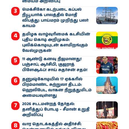
மையம் அறிவிப்பு
மெக்சிகோ கடற்படை கப்பல்
நியூயார்க் பாலத்தில் மோதி
விபத்து: பாய்மரம் முறிந்து பலர்
காயம்
தமிழக வாழ்வுரிமைக் கட்சியின்
புதிய கொடி அறிமுகம்:
புலிக்கொடியுடன் களமிறங்கும்
வேல்முருகன்
11 ஆண்டு கனவு நிஜமானது!
பஞ்சாப், ஆர்சிபி, குஜராத்
பிளேஆஃப்! சாய் சுதர்சன் சதம்!
தனுஷ்கோடியில் 17 ஏக்கரில்
பிரம்மாண்ட சுற்றுலா திட்டம்:
ஹெலிபேட், வாகன நிறுத்துமிடம்
அமையவுள்ளது
2026 சட்டமன்றத் தேர்தல்:
தனித்துப் போட்டி – சீமான் உறுதி
அறிவிப்பு
வார தொடக்கத்தில் அதிர்ச்சி: