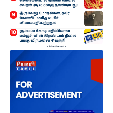
சென்னையில் தங்கம் விலை
சவரன் ரூ.70,000ஐ தாண்டியது!
இருவேறு மோதல்கள், ஒரே
கேள்வி: மனித உயிர்
விலைமதிப்பற்றதா?
ரூ.31,500 கோடி மதிப்பிலான
எல்ஐசி-​யின் இரண்​டாம் நிலை
பங்கு விற்பனை வெற்றி
- Advertisement -