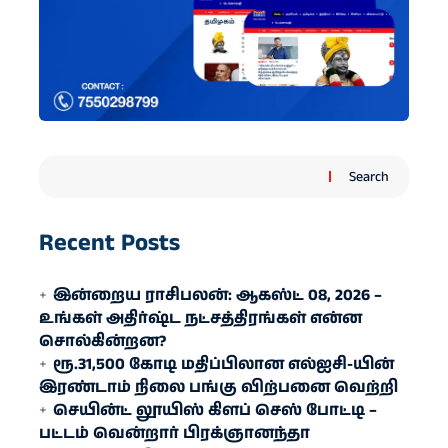
Search
Recent Posts
இன்றைய ராசிபலன்: ஆகஸ்ட் 08, 2026 –
உங்கள் அதிர்ஷ்ட நட்சத்திரங்கள் என்ன
சொல்கின்றன?
ரூ.31,500 கோடி மதிப்பிலான எல்ஐசி-​யின்
இரண்​டாம் நிலை பங்கு விற்பனை வெற்றி
செயின்ட் லூயிஸ் கிளப் செஸ் போட்டி –
பட்டம் வென்றார் பிரக்ஞானந்தா