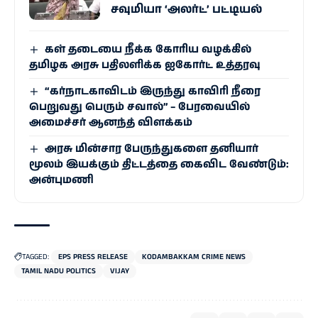
சவுமியா ‘அலர்ட்’ பட்டியல்
கள் தடையை நீக்க கோரிய வழக்கில்
தமிழக அரசு பதிலளிக்க ஐகோர்ட் உத்தரவு
“கர்நாடகாவிடம் இருந்து காவிரி நீரை
பெறுவது பெரும் சவால்” – பேரவையில்
அமைச்சர் ஆனந்த் விளக்கம்
அரசு மின்சார பேருந்துகளை தனியார்
மூலம் இயக்கும் திட்டத்தை கைவிட வேண்டும்:
அன்புமணி
TAGGED:
EPS PRESS RELEASE
KODAMBAKKAM CRIME NEWS
TAMIL NADU POLITICS
VIJAY