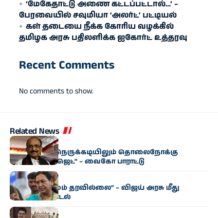
‘மேகேதாட்டு அணை கட்டப்பட்டால்…’ –
பேரவையில் சவுமியா ‘அலர்ட்’ பட்டியல்
கள் தடையை நீக்க கோரிய வழக்கில்
தமிழக அரசு பதிலளிக்க ஐகோர்ட் உத்தரவு
Recent Comments
No comments to show.
Related News
அரசியல்
“மிகுந்த நிதி நெருக்கடியிலும் தொலைநோக்கு
வேளாண் பட்ஜெட்” – வைகோ பாராட்டு
அரசியல்
“எந்த மாற்றமும் தரவில்லை” – விஜய் அரசு மீது
பிரேமலதா சாடல்
அரசியல்