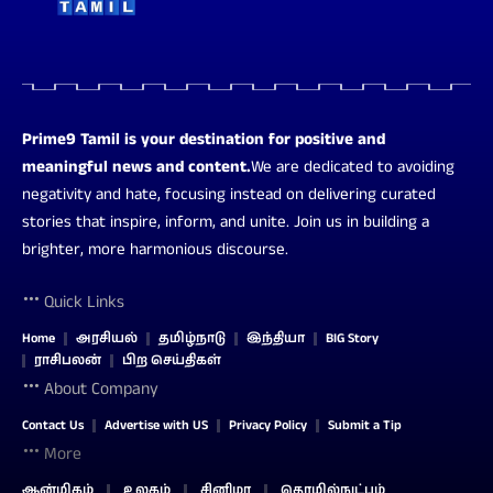
Prime9 Tamil is your destination for positive and
meaningful news and content.
We are dedicated to avoiding
negativity and hate, focusing instead on delivering curated
stories that inspire, inform, and unite. Join us in building a
brighter, more harmonious discourse.
Quick Links
Home
அரசியல்
தமிழ்நாடு
இந்தியா
BIG Story
ராசிபலன்
பிற செய்திகள்
About Company
Contact Us
Advertise with US
Privacy Policy
Submit a Tip
More
ஆன்மிகம்
உலகம்
சினிமா
தொழில்நுட்பம்