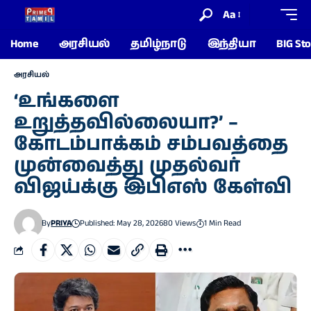
Aa
Home
அரசியல்
தமிழ்நாடு
இந்தியா
BIG Sto
அரசியல்
‘உங்களை
உறுத்தவில்லையா?’ –
கோடம்பாக்கம் சம்பவத்தை
முன்வைத்து முதல்வர்
விஜய்க்கு இபிஎஸ் கேள்வி
By
PRIYA
Published: May 28, 2026
80 Views
1 Min Read