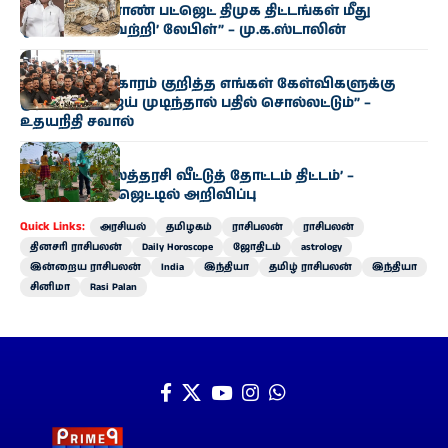
“தமிழக வேளாண் பட்ஜெட் திமுக திட்டங்கள் மீது
ஒட்டப்பட்ட ‘வெற்றி’ லேபிள்” – மு.க.ஸ்டாலின்
அரசியல்
“காவிரி விவகாரம் குறித்த எங்கள் கேள்விகளுக்கு
முதல்வர் விஜய் முடிந்தால் பதில் சொல்லட்டும்” –
உதயநிதி சவால்
அரசியல்
‘வெற்றி இல்லத்தரசி வீட்டுத் தோட்டம் திட்டம்’ –
வேளாண் பட்ஜெட்டில் அறிவிப்பு
Quick Links:
அரசியல்
தமிழகம்
ராசிபலன்
ராசிபலன்
தினசரி ராசிபலன்
Daily Horoscope
ஜோதிடம்
astrology
இன்றைய ராசிபலன்
India
இந்தியா
தமிழ் ராசிபலன்
இந்தியா
சினிமா
Rasi Palan