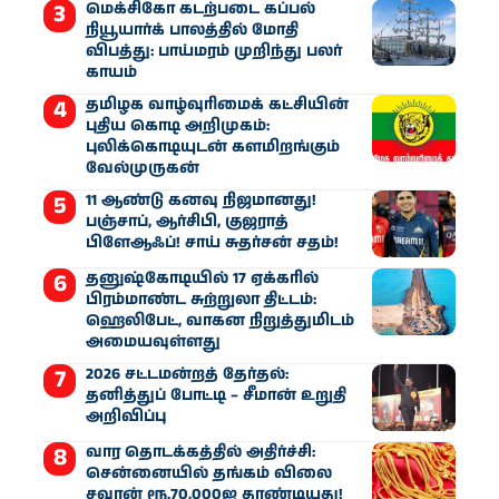
மெக்சிகோ கடற்படை கப்பல்
நியூயார்க் பாலத்தில் மோதி
விபத்து: பாய்மரம் முறிந்து பலர்
காயம்
தமிழக வாழ்வுரிமைக் கட்சியின்
புதிய கொடி அறிமுகம்:
புலிக்கொடியுடன் களமிறங்கும்
வேல்முருகன்
11 ஆண்டு கனவு நிஜமானது!
பஞ்சாப், ஆர்சிபி, குஜராத்
பிளேஆஃப்! சாய் சுதர்சன் சதம்!
தனுஷ்கோடியில் 17 ஏக்கரில்
பிரம்மாண்ட சுற்றுலா திட்டம்:
ஹெலிபேட், வாகன நிறுத்துமிடம்
அமையவுள்ளது
2026 சட்டமன்றத் தேர்தல்:
தனித்துப் போட்டி – சீமான் உறுதி
அறிவிப்பு
வார தொடக்கத்தில் அதிர்ச்சி:
சென்னையில் தங்கம் விலை
சவரன் ரூ.70,000ஐ தாண்டியது!