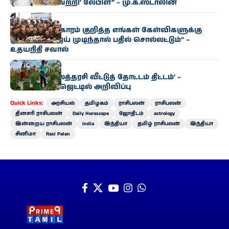
ஒட்டப்பட்ட ‘வெற்றி’ லேபிள்” – மு.க.ஸ்டாலின்
அரசியல்
“காவிரி விவகாரம் குறித்த எங்கள் கேள்விகளுக்கு
முதல்வர் விஜய் முடிந்தால் பதில் சொல்லட்டும்” –
உதயநிதி சவால்
அரசியல்
‘வெற்றி இல்லத்தரசி வீட்டுத் தோட்டம் திட்டம்’ –
வேளாண் பட்ஜெட்டில் அறிவிப்பு
Quick Links:
அரசியல்
தமிழகம்
ராசிபலன்
ராசிபலன்
தினசரி ராசிபலன்
Daily Horoscope
ஜோதிடம்
astrology
இன்றைய ராசிபலன்
India
இந்தியா
தமிழ் ராசிபலன்
இந்தியா
சினிமா
Rasi Palan