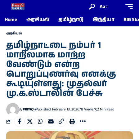
Aa
Home
அரசியல்
தமிழ்நாடு
இந்தியா
BIG Sto
அரசியல்
தமிழ்நாட்டை நம்பர் 1
மாநிலமாக மாற்ற
வேண்டும் என்ற
பொறுப்புணர்வு எனக்கு
கூடியுள்ளது: முதல்வர்
மு.க.ஸ்டாலின் பேச்சு
By
PRIYA
Published: February 13, 2026
78 Views
2 Min Read