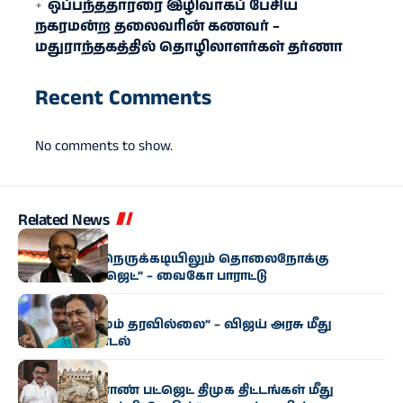
ஒப்பந்ததாரரை இழிவாகப் பேசிய
நகரமன்ற தலைவரின் கணவர் –
மதுராந்தகத்தில் தொழிலாளர்கள் தர்ணா
Recent Comments
No comments to show.
Related News
அரசியல்
“மிகுந்த நிதி நெருக்கடியிலும் தொலைநோக்கு
வேளாண் பட்ஜெட்” – வைகோ பாராட்டு
அரசியல்
“எந்த மாற்றமும் தரவில்லை” – விஜய் அரசு மீது
பிரேமலதா சாடல்
அரசியல்
“தமிழக வேளாண் பட்ஜெட் திமுக திட்டங்கள் மீது