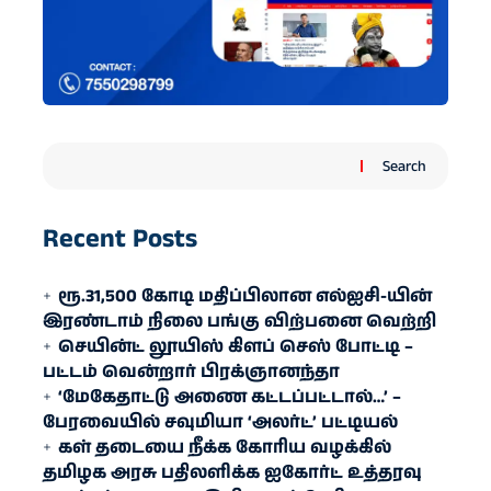
Search
Recent Posts
ரூ.31,500 கோடி மதிப்பிலான எல்ஐசி-​யின்
இரண்​டாம் நிலை பங்கு விற்பனை வெற்றி
செயின்ட் லூயிஸ் கிளப் செஸ் போட்டி –
பட்டம் வென்றார் பிரக்ஞானந்தா
‘மேகேதாட்டு அணை கட்டப்பட்டால்…’ –
பேரவையில் சவுமியா ‘அலர்ட்’ பட்டியல்
கள் தடையை நீக்க கோரிய வழக்கில்
தமிழக அரசு பதிலளிக்க ஐகோர்ட் உத்தரவு