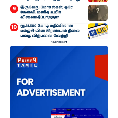
இருவேறு மோதல்கள், ஒரே
கேள்வி: மனித உயிர்
விலைமதிப்பற்றதா?
ரூ.31,500 கோடி மதிப்பிலான
எல்ஐசி-​யின் இரண்​டாம் நிலை
பங்கு விற்பனை வெற்றி
- Advertisement -