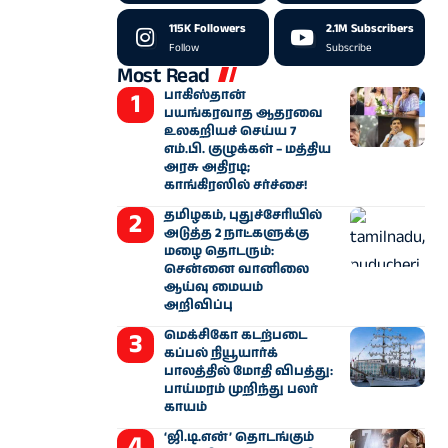
115K
Followers
2.1M
Subscribers
Follow
Subscribe
Most Read
பாகிஸ்தான்
பயங்கரவாத ஆதரவை
உலகறியச் செய்ய 7
எம்.பி. குழுக்கள் – மத்திய
அரசு அதிரடி;
காங்கிரஸில் சர்ச்சை!
தமிழகம், புதுச்சேரியில்
அடுத்த 2 நாட்களுக்கு
மழை தொடரும்:
சென்னை வானிலை
ஆய்வு மையம்
அறிவிப்பு
மெக்சிகோ கடற்படை
கப்பல் நியூயார்க்
பாலத்தில் மோதி விபத்து:
பாய்மரம் முறிந்து பலர்
காயம்
‘ஜி.டி.என்’ தொடங்கும்