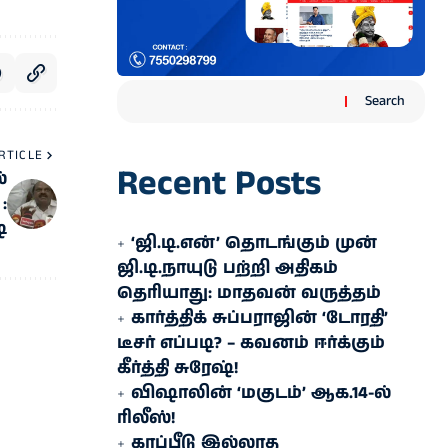
Search
RTICLE
Recent Posts
்
:
ி
‘ஜி.டி.என்’ தொடங்கும் முன்
ஜி.டி.நாயுடு பற்றி அதிகம்
தெரியாது: மாதவன் வருத்தம்
கார்த்திக் சுப்பராஜின் ‘டோரதி’
டீசர் எப்படி? – கவனம் ஈர்க்கும்
கீர்த்தி சுரேஷ்!
விஷாலின் ‘மகுடம்’ ஆக.14-ல்
ரிலீஸ்!
காப்பீடு இல்லாத