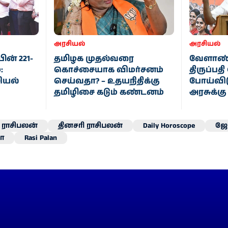
அரசியல்
அரசியல்
ன் 221-
தமிழக முதல்வரை
வேளாண்
:
கொச்சையாக விமர்சனம்
திருப்பத
ியல்
செய்வதா? – உதயநிதிக்கு
போய்விட
தமிழிசை கடும் கண்டனம்
அரசுக்க
ராசிபலன்
தினசரி ராசிபலன்
Daily Horoscope
ஜோ
ா
Rasi Palan