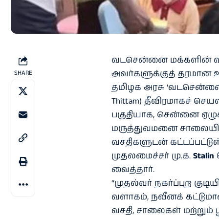
வடசென்னை மக்களின் வாழ
அவர்களுக்குத் தரமான 
SHARE
தமிழக அரசு ‘வடசென்னை வளர
Thittam) தீவிரமாகச் செயல
பகுதியாக, சென்னை ஏழுகிண
மருத்துவமனை சாலையி
வசதிகளுடன் கட்டப்பட்டு
முதலமைச்சர் மு.க.
Stalin
இ
வைத்தார்.
“முதல்வர் நகர்ப்புற குடி
வளாகம், நவீனக் கட்டுமானத் 
வசதி, சாலைகள் மற்றும் 