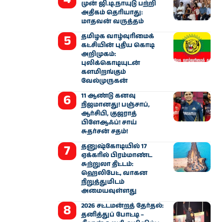
முன் ஜி.டி.நாயுடு பற்றி
அதிகம் தெரியாது:
மாதவன் வருத்தம்
தமிழக வாழ்வுரிமைக்
கட்சியின் புதிய கொடி
அறிமுகம்:
புலிக்கொடியுடன்
களமிறங்கும்
வேல்முருகன்
11 ஆண்டு கனவு
நிஜமானது! பஞ்சாப்,
ஆர்சிபி, குஜராத்
பிளேஆஃப்! சாய்
சுதர்சன் சதம்!
தனுஷ்கோடியில் 17
ஏக்கரில் பிரம்மாண்ட
சுற்றுலா திட்டம்:
ஹெலிபேட், வாகன
நிறுத்துமிடம்
அமையவுள்ளது
2026 சட்டமன்றத் தேர்தல்:
தனித்துப் போட்டி –