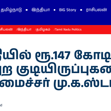
தமிழ்நாடு
இந்தியா
BIG Story
ராசிபலன்
ாசிபலன்
இந்தியா
தமிழகம்
Tamil Nadu Politics
யில் ரூ.147 கோட
புற குடியிருப்புக
ைச்சர் மு.க.ஸ்ட
ad