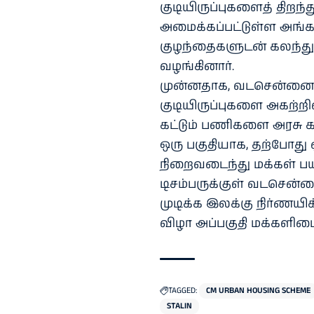
குடியிருப்புகளைத் திறந
அமைக்கப்பட்டுள்ள அங்க
குழந்தைகளுடன் கலந்து
வழங்கினார்.
முன்னதாக, வடசென்னை 
குடியிருப்புகளை அகற்றிவிட
கட்டும் பணிகளை அரசு க
ஒரு பகுதியாக, தற்போது
நிறைவடைந்து மக்கள் பயன
டிசம்பருக்குள் வடசென்ன
முடிக்க இலக்கு நிர்ணயிக்
விழா அப்பகுதி மக்களிடைய
TAGGED:
CM URBAN HOUSING SCHEME
STALIN