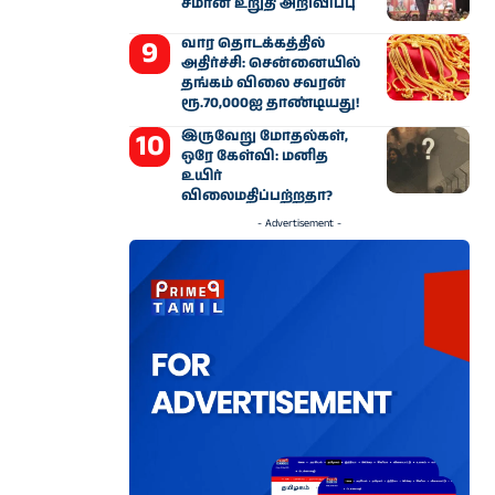
சீமான் உறுதி அறிவிப்பு
வார தொடக்கத்தில்
அதிர்ச்சி: சென்னையில்
தங்கம் விலை சவரன்
ரூ.70,000ஐ தாண்டியது!
இருவேறு மோதல்கள்,
ஒரே கேள்வி: மனித
உயிர்
விலைமதிப்பற்றதா?
- Advertisement -