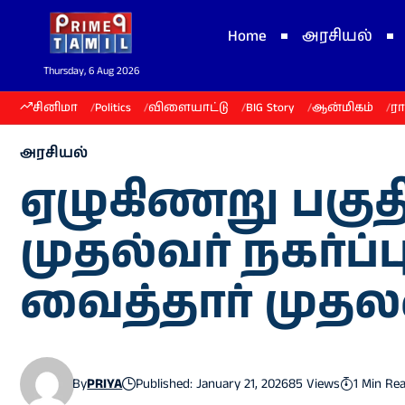
Home
அரசியல்
Thursday, 6 Aug 2026
சினிமா
Politics
விளையாட்டு
BIG Story
ஆன்மிகம்
ர
அரசியல்
ஏழுகிணறு பகுதி
முதல்வர் நகர்ப்
வைத்தார் முதலம
By
PRIYA
Published: January 21, 2026
85 Views
1 Min Re