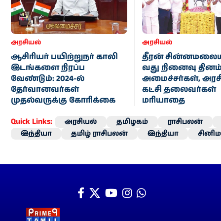
அரசியல்
அரசியல்
ஆசிரியர் பயிற்றுநர் காலி
தீரன் சின்னமலையி
இடங்களை நிரப்ப
வது நினைவு தினம்
வேண்டும்: 2024-ல்
அமைச்சர்கள், அரச
தேர்வானவர்கள்
கட்சி தலைவர்கள்
முதல்வருக்கு கோரிக்கை
மரியாதை
Quick Links:
அரசியல்
தமிழகம்
ராசிபலன்
இந்தியா
தமிழ் ராசிபலன்
இந்தியா
சினிம