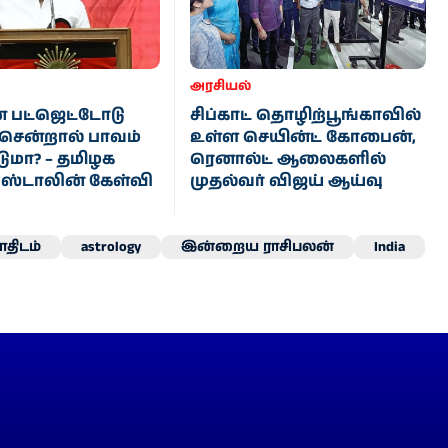
அரசியல்
 பட்ஜெட்டோடு
சிப்காட் தொழிற்பூங்காவில்
ி சென்றால் பாவம்
உள்ள செயின்ட் கோபைன்,
ுமா? – தமிழக
ரெனால்ட் ஆலைகளில்
ு ஸ்டாலின் கேள்வி
முதல்வர் விஜய் ஆய்வு
திடம்
astrology
இன்றைய ராசிபலன்
India