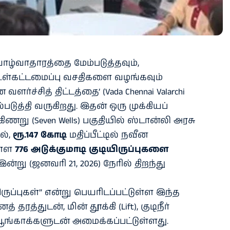
்வாதாரத்தை மேம்படுத்தவும்,
உள்கட்டமைப்பு வசதிகளை வழங்கவும்
்ச்சித் திட்டத்தை’ (Vada Chennai Valarchi
்படுத்தி வருகிறது. இதன் ஒரு முக்கியப்
று (Seven Wells) பகுதியில் ஸ்டான்லி அரசு
ல்,
ரூ.147 கோடி
மதிப்பீட்டில் நவீன
ள்ள
776 அடுக்குமாடி குடியிருப்புகளை
ன்று (ஜனவரி 21, 2026) நேரில் திறந்து
யிருப்புகள்” என்று பெயரிடப்பட்டுள்ள இந்த
தரத்துடன், மின் தூக்கி (Lift), குடிநீர்
பூங்காக்களுடன் அமைக்கப்பட்டுள்ளது.