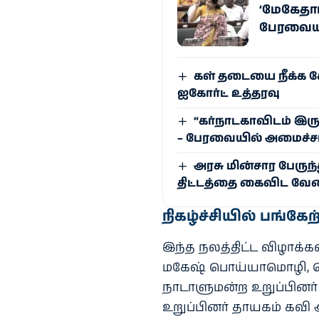
‘மேகேதாட
பேரவையில
கள் தடையை நீக்க க
ஐகோர்ட் உத்தரவு
“கர்நாடகாவிடம் இரு
– பேரவையில் அமைச்சர
அரசு மின்சார பேருந
திட்டத்தை கைவிட வேண
நிகழ்ச்சியில் பங்கேற
இந்த நலத்திட்ட விழாக்கள
மகேஷ் பொய்யாமொழி, ச
நாடாளுமன்ற உறுப்பினர் 
உறுப்பினர் தாயகம் கவி