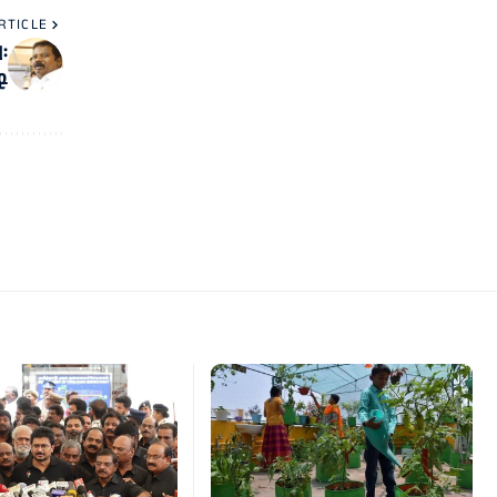
RTICLE
:
ி