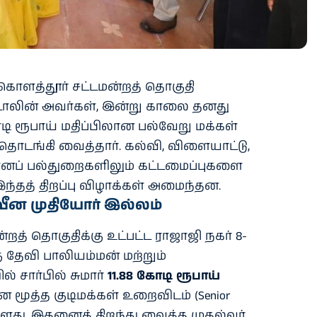
கொளத்தூர் சட்டமன்றத் தொகுதி
டாலின் அவர்கள், இன்று காலை தனது
ோடி ரூபாய் மதிப்பிலான பல்வேறு மக்கள்
தொடங்கி வைத்தார். கல்வி, விளையாட்டு,
 எனப் பல்துறைகளிலும் கட்டமைப்புகளை
இந்தத் திறப்பு விழாக்கள் அமைந்தன.
நவீன முதியோர் இல்லம்
்றத் தொகுதிக்கு உட்பட்ட ராஜாஜி நகர் 8-
ு தேவி பாலியம்மன் மற்றும்
 சார்பில் சுமார்
11.88 கோடி ரூபாய்
மூத்த குடிமக்கள் உறைவிடம் (Senior
டுள்ளது. இதனைத் திறந்து வைத்த முதல்வர்