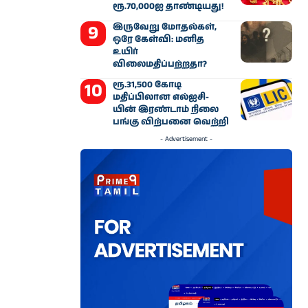
ரூ.70,000ஐ தாண்டியது!
இருவேறு மோதல்கள்,
ஒரே கேள்வி: மனித
உயிர்
விலைமதிப்பற்றதா?
ரூ.31,500 கோடி
மதிப்பிலான எல்ஐசி-​
யின் இரண்​டாம் நிலை
பங்கு விற்பனை வெற்றி
- Advertisement -