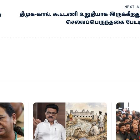
NEXT A
த
திமுக-காங். கூட்டணி உறுதியாக இருக்கிறது
செல்வப்பெருந்தகை பேட்ட