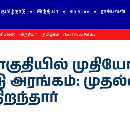
தமிழ்நாடு
இந்தியா
BIG Story
ராசிபலன்
ாசிபலன்
இந்தியா
தமிழகம்
Tamil Nadu Politics
ுதியில் முதியோ
 அரங்கம்: முதல்
ிறந்தார்