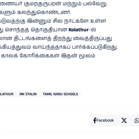
ையர் குமரகுருபரன் மற்றும் பல்வேறு
களும் கலந்துகொண்டனர்.
்படுவதற்கு இன்னும் சில நாட்களே உள்ள
னது சொந்தத் தொகுதியான
Kolathur
-ல்
 திட்டங்களைத் திறந்து வைத்திருப்பது
்கியத்துவம் வாய்ந்ததாகப் பார்க்கப்படுகிறது.
ட காலக் கோரிக்கைகள் இதன் மூலம்
OLATHUR
MK STALIN
TAMIL NADU SCHOOLS
Facebook