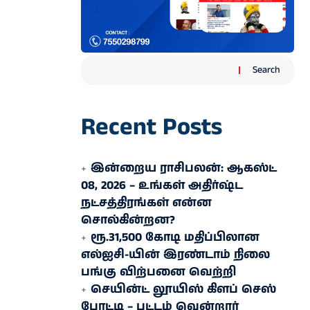
Search
Recent Posts
இன்றைய ராசிபலன்: ஆகஸ்ட்
08, 2026 – உங்கள் அதிர்ஷ்ட
நட்சத்திரங்கள் என்ன
சொல்கின்றன?
ரூ.31,500 கோடி மதிப்பிலான
எல்ஐசி-​யின் இரண்​டாம் நிலை
பங்கு விற்பனை வெற்றி
செயின்ட் லூயிஸ் கிளப் செஸ்
போட்டி – பட்டம் வென்றார்