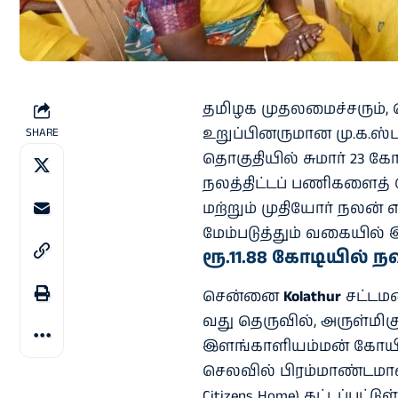
தமிழக முதலமைச்சரும், 
உறுப்பினருமான மு.க.ஸ்
SHARE
தொகுதியில் சுமார் 23 க
நலத்திட்டப் பணிகளைத் 
மற்றும் முதியோர் நலன்
மேம்படுத்தும் வகையில் 
ரூ.11.88 கோடியில் 
சென்னை
Kolathur
சட்டமன
வது தெருவில், அருள்மிக
இளங்காளியம்மன் கோயில்
செலவில் பிரம்மாண்டமான 
Citizens Home) கட்டப்பட்