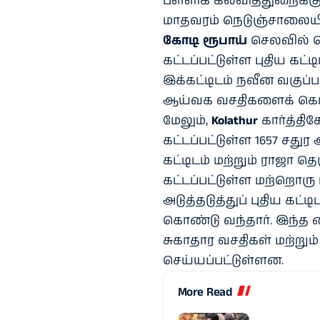
பள்ளிக் கல்வித்துறைக்கு
மாதவரம் நெடுஞ்சாலையில
கோடி ரூபாய்
செலவில் ச
கட்டப்பட்டுள்ள புதிய கட்
இக்கட்டிடம் நவீன வகுப
ஆய்வக வசதிகளைக் கொ
மேலும்,
Kolathur
கார்த்தி
கட்டப்பட்டுள்ள 1657 சத
கட்டிடம் மற்றும் ராஜா தெ
கட்டப்பட்டுள்ள மற்றொரு
அடுத்தடுத்துப் புதிய கட்
கொண்டு வந்தார். இந்த
சுகாதார வசதிகள் மற்றும்
செய்யப்பட்டுள்ளன.
More Read