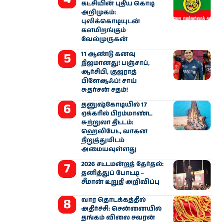
கட்சியின் புதிய கொடி
அறிமுகம்:
புலிக்கொடியுடன்
களமிறங்கும்
வேல்முருகன்
11 ஆண்டு கனவு
நிஜமானது! பஞ்சாப்,
ஆர்சிபி, குஜராத்
பிளேஆஃப்! சாய்
சுதர்சன் சதம்!
தனுஷ்கோடியில் 17
ஏக்கரில் பிரம்மாண்ட
சுற்றுலா திட்டம்:
ஹெலிபேட், வாகன
நிறுத்துமிடம்
அமையவுள்ளது
2026 சட்டமன்றத் தேர்தல்:
தனித்துப் போட்டி –
சீமான் உறுதி அறிவிப்பு
வார தொடக்கத்தில்
அதிர்ச்சி: சென்னையில்
தங்கம் விலை சவரன்