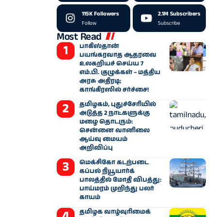
115K
Followers
2.1M
Subscribers
Follow
Subscribe
Most Read
பாகிஸ்தான்
பயங்கரவாத ஆதரவை
உலகறியச் செய்ய 7
எம்.பி. குழுக்கள் – மத்திய
அரசு அதிரடி;
காங்கிரஸில் சர்ச்சை!
தமிழகம், புதுச்சேரியில்
அடுத்த 2 நாட்களுக்கு
மழை தொடரும்:
சென்னை வானிலை
ஆய்வு மையம்
அறிவிப்பு
மெக்சிகோ கடற்படை
கப்பல் நியூயார்க்
பாலத்தில் மோதி விபத்து:
பாய்மரம் முறிந்து பலர்
காயம்
தமிழக வாழ்வுரிமைக்