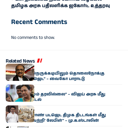
தமிழக அரசு பதிலளிக்க ஐகோர்ட் உத்தரவு
Recent Comments
No comments to show.
Related News
அரசியல்
“மிகுந்த நிதி நெருக்கடியிலும் தொலைநோக்கு
வேளாண் பட்ஜெட்” – வைகோ பாராட்டு
அரசியல்
“எந்த மாற்றமும் தரவில்லை” – விஜய் அரசு மீது
பிரேமலதா சாடல்
அரசியல்
“தமிழக வேளாண் பட்ஜெட் திமுக திட்டங்கள் மீது
ஒட்டப்பட்ட ‘வெற்றி’ லேபிள்” – மு.க.ஸ்டாலின்