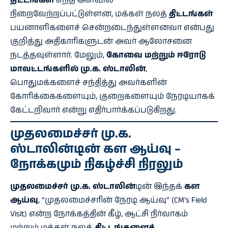
திட்டங்கள்
எந்த அளவில்
நிறைவேற்றப்பட்டுள்ளன, மக்கள் நலத்
திட்டங்கள்
பயனாளிகளைச் சென்றடைந்துள்ளனவா என்பது
குறித்து அதிகாரிகளுடன் அவர் ஆலோசனை
நடத்தவுள்ளார். மேலும்,
கோவை மற்றும் ஈரோடு
மாவட்டங்களில்
மு.க. ஸ்டாலின்
,
பொதுமக்களைச் சந்தித்து அவர்களின்
கோரிக்கைகளையும், குறைகளையும் நேரடியாகக்
கேட்டறிவார் என்று எதிர்பார்க்கப்படுகிறது.
முதலமைச்சர் மு.க.
ஸ்டாலின்
டின்
கள ஆய்வு
–
நோக்கமும் நிகழ்ச்சி நிரலும்
முதலமைச்சர் மு.க. ஸ்டாலின்
டின் இந்தக்
கள
ஆய்வு
, “முதலமைச்சரின் நேரடி ஆய்வு” (CM’s Field
Visit) என்ற நோக்கத்தின் கீழ், ஆட்சி நிர்வாகம்
மற்றும் மக்கள் நலத்
திட்டங்களைச்