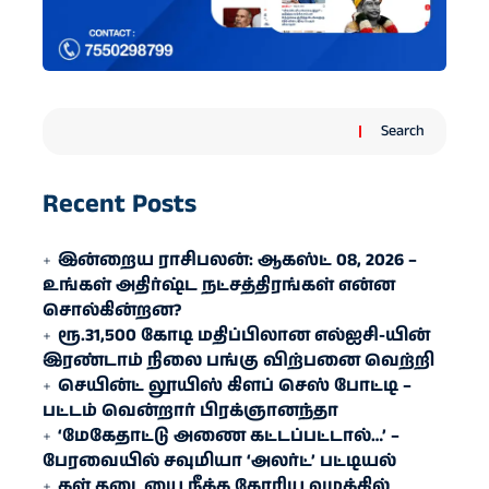
Search
Recent Posts
இன்றைய ராசிபலன்: ஆகஸ்ட் 08, 2026 –
உங்கள் அதிர்ஷ்ட நட்சத்திரங்கள் என்ன
சொல்கின்றன?
ரூ.31,500 கோடி மதிப்பிலான எல்ஐசி-​யின்
இரண்​டாம் நிலை பங்கு விற்பனை வெற்றி
செயின்ட் லூயிஸ் கிளப் செஸ் போட்டி –
பட்டம் வென்றார் பிரக்ஞானந்தா
‘மேகேதாட்டு அணை கட்டப்பட்டால்…’ –
பேரவையில் சவுமியா ‘அலர்ட்’ பட்டியல்
கள் தடையை நீக்க கோரிய வழக்கில்