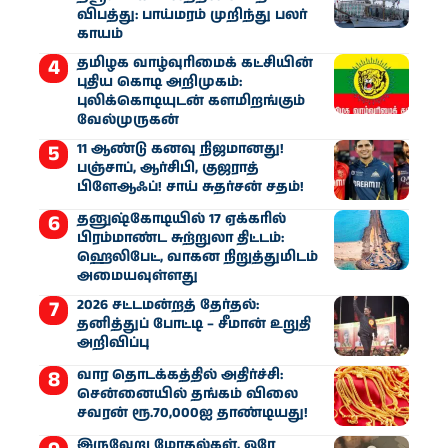
விபத்து: பாய்மரம் முறிந்து பலர்
காயம்
தமிழக வாழ்வுரிமைக் கட்சியின்
புதிய கொடி அறிமுகம்:
புலிக்கொடியுடன் களமிறங்கும்
வேல்முருகன்
11 ஆண்டு கனவு நிஜமானது!
பஞ்சாப், ஆர்சிபி, குஜராத்
பிளேஆஃப்! சாய் சுதர்சன் சதம்!
தனுஷ்கோடியில் 17 ஏக்கரில்
பிரம்மாண்ட சுற்றுலா திட்டம்:
ஹெலிபேட், வாகன நிறுத்துமிடம்
அமையவுள்ளது
2026 சட்டமன்றத் தேர்தல்:
தனித்துப் போட்டி – சீமான் உறுதி
அறிவிப்பு
வார தொடக்கத்தில் அதிர்ச்சி:
சென்னையில் தங்கம் விலை
சவரன் ரூ.70,000ஐ தாண்டியது!
இருவேறு மோதல்கள், ஒரே