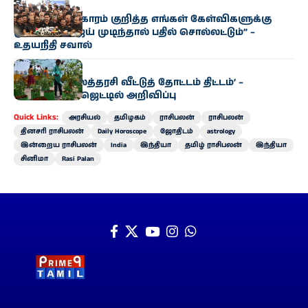
அரசியல்
“காவிரி விவகாரம் குறித்த எங்கள் கேள்விகளுக்கு
முதல்வர் விஜய் முடிந்தால் பதில் சொல்லட்டும்” –
உதயநிதி சவால்
அரசியல்
‘வெற்றி இல்லத்தரசி வீட்டுத் தோட்டம் திட்டம்’ –
வேளாண் பட்ஜெட்டில் அறிவிப்பு
Quick Links:
அரசியல்
தமிழகம்
ராசிபலன்
ராசிபலன்
தினசரி ராசிபலன்
Daily Horoscope
ஜோதிடம்
astrology
இன்றைய ராசிபலன்
India
இந்தியா
தமிழ் ராசிபலன்
இந்தியா
சினிமா
Rasi Palan