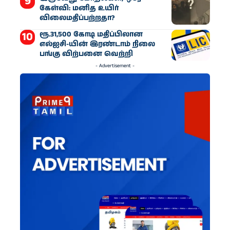
கேள்வி: மனித உயிர்
விலைமதிப்பற்றதா?
ரூ.31,500 கோடி மதிப்பிலான
எல்ஐசி-​யின் இரண்​டாம் நிலை
பங்கு விற்பனை வெற்றி
- Advertisement -