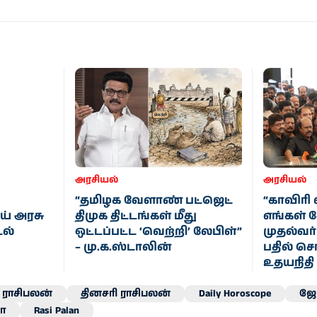
அரசியல்
அரசியல்
“தமிழக வேளாண் பட்ஜெட்
“காவிரி 
ய் அரசு
திமுக திட்டங்கள் மீது
எங்கள் 
டல்
ஒட்டப்பட்ட ‘வெற்றி’ லேபிள்”
முதல்வர்
– மு.க.ஸ்டாலின்
பதில் சொ
உதயநிதி
ராசிபலன்
தினசரி ராசிபலன்
Daily Horoscope
ஜோ
ா
Rasi Palan