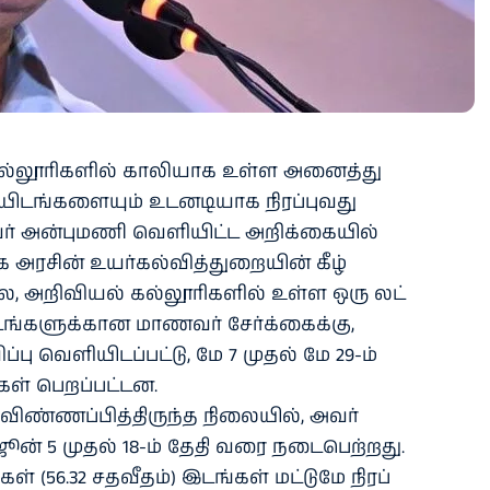
ல்​லூரி​களில் காலி​யாக உள்ள அனைத்து
யிடங்​களை​யும் உடனடி​யாக நிரப்புவது
 அன்​புமணி வெளி​யிட்ட அறிக்​கை​யில்
க அரசின் உயர்​கல்​வித்துறை​யின் கீழ்
ை, அறி​வியல் கல்​லூரி​களில் உள்ள ஒரு லட்​
டங்​களுக்​கான மாணவர் சேர்க்​கைக்​கு,
்பு வெளி​யிடப்​பட்​டு, மே 7 முதல் மே 29-ம்
ள் பெறப்​பட்​டன.
 விண்​ணப்​பித்​திருந்த நிலை​யில், அவர்​
ூன் 5 முதல் 18-ம் தேதி வரை நடை​பெற்​றது.
ள் (56.32 சதவீதம்) இடங்​கள் மட்​டுமே நிரப்​