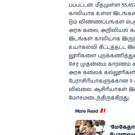
பப்​பட்​டன. மீத​முள்ள 55,4
காலி​யாக உள்ள இடங்​களை 
டும் விண்​ணப்​பங்​கள் பெற
அரசு கலை, அறி​வியல் கல
இடங்​கள் காலி​யாக இருந்
உயர்​கல்வி கிட்​டத்​தட்ட 
லூரி​களை புறக்​கணித்​து​
சேர முதன்மை காரணம் கல்
அரசு கலைக் கல்​லூரி​கள
பேராசிரியர்​களுக்​கான 9 ஆ
வில்​லை. ஆசிரியர்​கள் இல
மோசமடைந்​திருக்​கிறது.
More Read
‘மேகேதாட
பேரவையில