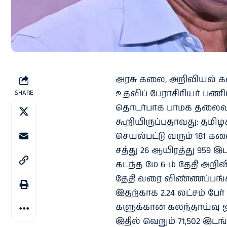
அரசு கலை, அறி​வியல் க
உதவிப் பேராசிரியர் பணி​
SHARE
தொடர்​பாக பாமக தலை​வர்
கூறி​யிருப்​ப​தாவது: தமிழ
செயல்​பட்டு வரும் 181 கல
சத்து 26 ஆயிரத்து 959 இ
கடந்த மே 6-ம் தேதி அறி​விப
தேதி வரை விண்​ணப்​பங்​க
இதற்​காக 2.24 லட்​சம் பேர்
களுக்​கான கலந்​தாய்வு ஜ
இதில் வெறும் 71,502 இடங்​க