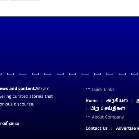
news and content.
We are
Quick Links
vering curated stories that
Home
அரசியல்
த
monious discourse.
பிற செய்திகள்
About Company
ானிலை
Contact Us
Advertise 