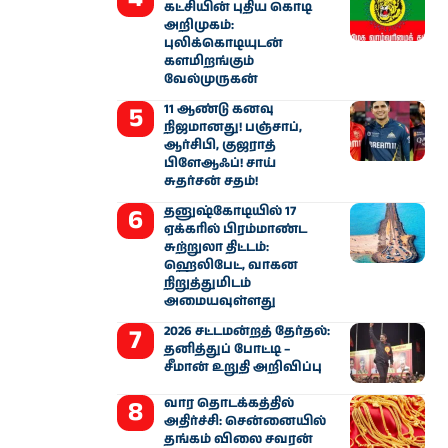
கட்சியின் புதிய கொடி
அறிமுகம்:
புலிக்கொடியுடன்
களமிறங்கும்
வேல்முருகன்
11 ஆண்டு கனவு
நிஜமானது! பஞ்சாப்,
ஆர்சிபி, குஜராத்
பிளேஆஃப்! சாய்
சுதர்சன் சதம்!
தனுஷ்கோடியில் 17
ஏக்கரில் பிரம்மாண்ட
சுற்றுலா திட்டம்:
ஹெலிபேட், வாகன
நிறுத்துமிடம்
அமையவுள்ளது
2026 சட்டமன்றத் தேர்தல்:
தனித்துப் போட்டி –
சீமான் உறுதி அறிவிப்பு
வார தொடக்கத்தில்
அதிர்ச்சி: சென்னையில்
தங்கம் விலை சவரன்