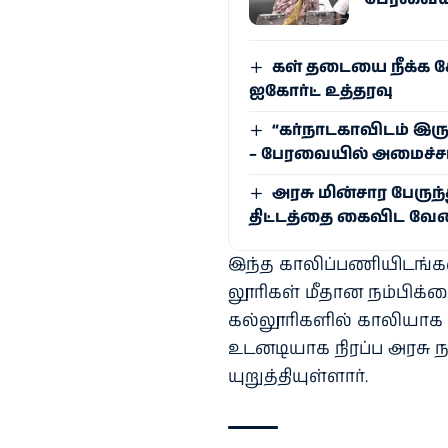
கள் தடையை நீக்க க
ஐகோர்ட் உத்தரவு
“கர்நாடகாவிடம் இரு
– பேரவையில் அமைச்சர
அரசு மின்சார பேருந
திட்டத்தை கைவிட வேண
இந்த காலிப்​பணி​யிடங்​கள
லூரி​கள் மீதான நம்​பிக்
கல்​லூரி​களில் காலி​யா
உடனடி​யாக நிரப்ப அரசு ந
யுறுத்​தி​யுள்​ளார்​.