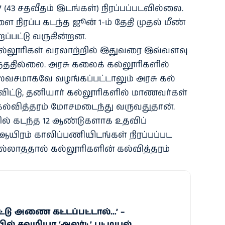
57 (43 சதவீதம் இடங்கள்) நிரப்​பப்​பட​வில்​லை.
நிரப்ப கடந்த ஜூன் 1-ம் தேதி முதல் மீண்​
ப்​பட்டு வரு​கின்​றன.
்​லூரி​கள் வரலாற்​றில் இது​வரை இவ்​வளவு
​த​தில்​லை. அரசு கலைக் கல்​லூரி​களில்
இலவச​மாகவே வழங்​கப்​பட்​டாலும் அரசு கல்​
விட்​டு, தனி​யார் கல்​லூரி​களில் மாணவர்​கள்
​வித்​தரம் மோசமடைந்து வரு​வது​தான்.
ில் கடந்த 12 ஆண்​டு​களாக உதவிப்
யிரம் காலிப்​பணி​யிடங்​கள் நிரப்​பப்​பட​
்​லாத​தால் கல்​லூரி​களின் கல்​வித்​தரம்
்டு அணை கட்டப்பட்டால்…’ –
் சவுமியா ‘அலர்ட்’ பட்டியல்