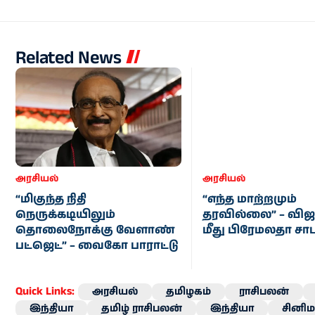
Related News
அரசியல்
அரசியல்
“மிகுந்த நிதி
“எந்த மாற்றமும்
நெருக்கடியிலும்
தரவில்லை” – விஜ
தொலைநோக்கு வேளாண்
மீது பிரேமலதா சா
பட்ஜெட்” – வைகோ பாராட்டு
Quick Links:
அரசியல்
தமிழகம்
ராசிபலன்
இந்தியா
தமிழ் ராசிபலன்
இந்தியா
சினிம