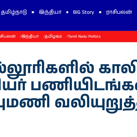
தமிழ்நாடு
இந்தியா
BIG Story
ராசிபலன்
ாசிபலன்
இந்தியா
தமிழகம்
Tamil Nadu Politics
்லூரிகளில் கா
ரியர் பணியிடங்க
புமணி வலியுறுத்