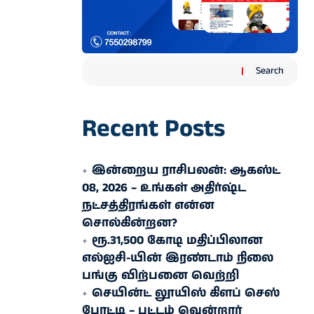
Search
Recent Posts
இன்றைய ராசிபலன்: ஆகஸ்ட்
08, 2026 – உங்கள் அதிர்ஷ்ட
நட்சத்திரங்கள் என்ன
சொல்கின்றன?
ரூ.31,500 கோடி மதிப்பிலான
எல்ஐசி-​யின் இரண்​டாம் நிலை
பங்கு விற்பனை வெற்றி
செயின்ட் லூயிஸ் கிளப் செஸ்
போட்டி – பட்டம் வென்றார்