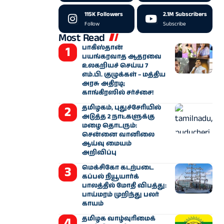
115K
Followers
2.1M
Subscribers
Follow
Subscribe
Most Read
பாகிஸ்தான்
பயங்கரவாத ஆதரவை
உலகறியச் செய்ய 7
எம்.பி. குழுக்கள் – மத்திய
அரசு அதிரடி;
காங்கிரஸில் சர்ச்சை!
தமிழகம், புதுச்சேரியில்
அடுத்த 2 நாட்களுக்கு
மழை தொடரும்:
சென்னை வானிலை
ஆய்வு மையம்
அறிவிப்பு
மெக்சிகோ கடற்படை
கப்பல் நியூயார்க்
பாலத்தில் மோதி விபத்து:
பாய்மரம் முறிந்து பலர்
காயம்
தமிழக வாழ்வுரிமைக்