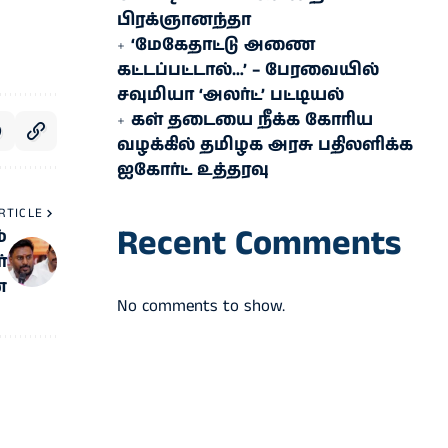
பிரக்ஞானந்தா
‘மேகேதாட்டு அணை
கட்டப்பட்டால்…’ – பேரவையில்
சவுமியா ‘அலர்ட்’ பட்டியல்
கள் தடையை நீக்க கோரிய
வழக்கில் தமிழக அரசு பதிலளிக்க
ஐகோர்ட் உத்தரவு
RTICLE
Recent Comments
்
்
்
No comments to show.