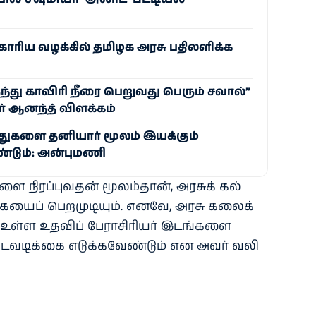
ோரிய வழக்கில் தமிழக அரசு பதிலளிக்க
ந்து காவிரி நீரை பெறுவது பெரும் சவால்”
் ஆனந்த் விளக்கம்
்துகளை தனியார் மூலம் இயக்கும்
்டும்: அன்புமணி
ை நிரப்​புவதன் மூலம்​தான், அரசுக் கல்​
​கை​யைப் பெற​முடி​யும். எனவே, அரசு கலைக்
க உள்ள உதவிப் பேராசிரியர் இடங்​களை
டவடிக்கை எடுக்​கவேண்​டும் என அவர்​ வலி​