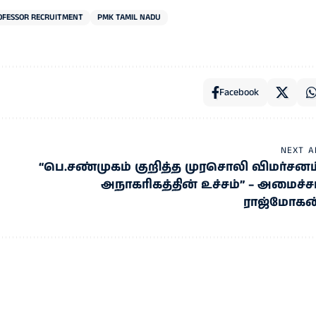
OFESSOR RECRUITMENT
PMK TAMIL NADU
Facebook
NEXT A
“பெ.சண்முகம் குறித்த முரசொலி விமர்சனம
அநாகரிகத்தின் உச்சம்” – அமைச்சர
ராஜ்மோகன