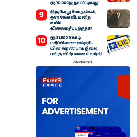
ரூ.70,000ஐ தாண்டியது!
இருவேறு மோதல்கள்,
ஒரே கேள்வி: மனித
உயிர்
விலைமதிப்பற்றதா?
ரூ.31,500 கோடி
மதிப்பிலான எல்ஐசி-​
யின் இரண்​டாம் நிலை
பங்கு விற்பனை வெற்றி
- Advertisement -