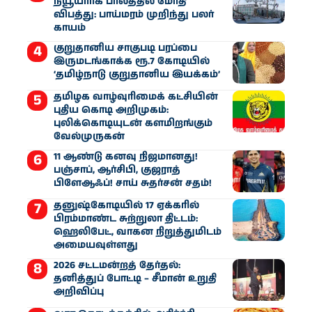
நியூயார்க் பாலத்தில் மோதி
விபத்து: பாய்மரம் முறிந்து பலர்
காயம்
குறுதானிய சாகுபடி பரப்பை
இருமடங்காக்க ரூ.7 கோடியில்
‘தமிழ்நாடு குறுதானிய இயக்கம்’
தமிழக வாழ்வுரிமைக் கட்சியின்
புதிய கொடி அறிமுகம்:
புலிக்கொடியுடன் களமிறங்கும்
வேல்முருகன்
11 ஆண்டு கனவு நிஜமானது!
பஞ்சாப், ஆர்சிபி, குஜராத்
பிளேஆஃப்! சாய் சுதர்சன் சதம்!
தனுஷ்கோடியில் 17 ஏக்கரில்
பிரம்மாண்ட சுற்றுலா திட்டம்:
ஹெலிபேட், வாகன நிறுத்துமிடம்
அமையவுள்ளது
2026 சட்டமன்றத் தேர்தல்:
தனித்துப் போட்டி – சீமான் உறுதி
அறிவிப்பு