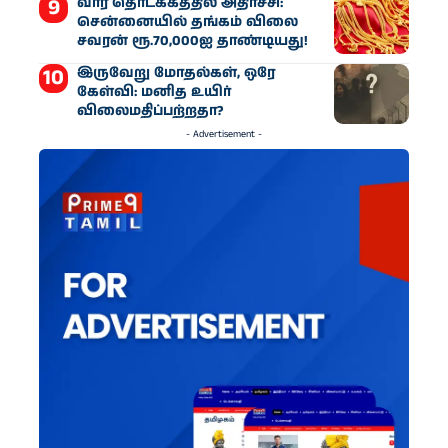
வார தொடக்கத்தில் அதிர்ச்சி:
சென்னையில் தங்கம் விலை
சவரன் ரூ.70,000ஐ தாண்டியது!
இருவேறு மோதல்கள், ஒரே
கேள்வி: மனித உயிர்
விலைமதிப்பற்றதா?
- Advertisement -