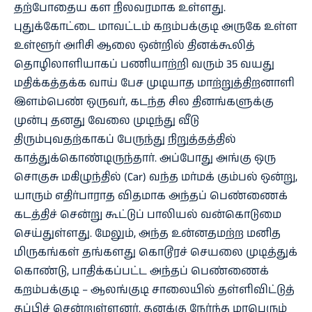
தற்போதைய கள நிலவரமாக உள்ளது.
புதுக்கோட்டை மாவட்டம் கறம்பக்குடி அருகே உள்ள
உள்ளூர் அரிசி ஆலை ஒன்றில் தினக்கூலித்
தொழிலாளியாகப் பணியாற்றி வரும் 35 வயது
மதிக்கத்தக்க வாய் பேச முடியாத மாற்றுத்திறனாளி
இளம்பெண் ஒருவர், கடந்த சில தினங்களுக்கு
முன்பு தனது வேலை முடிந்து வீடு
திரும்புவதற்காகப் பேருந்து நிறுத்தத்தில்
காத்துக்கொண்டிருந்தார். அப்போது அங்கு ஒரு
சொகுசு மகிழுந்தில் (Car) வந்த மர்மக் கும்பல் ஒன்று,
யாரும் எதிர்பாராத விதமாக அந்தப் பெண்ணைக்
கடத்திச் சென்று கூட்டுப் பாலியல் வன்கொடுமை
செய்துள்ளது. மேலும், அந்த உன்னதமற்ற மனித
மிருகங்கள் தங்களது கொடூரச் செயலை முடித்துக்
கொண்டு, பாதிக்கப்பட்ட அந்தப் பெண்ணைக்
கறம்பக்குடி – ஆலங்குடி சாலையில் தள்ளிவிட்டுத்
தப்பிச் சென்றுள்ளனர். தனக்கு நேர்ந்த மாபெரும்