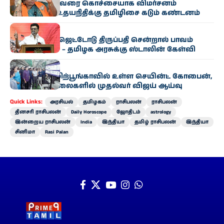
தமிழக முதல்வரை கொச்சையாக விமர்சனம்
செய்வதா? – உதயநிதிக்கு தமிழிசை கடும் கண்டனம்
அரசியல்
வேளாண் பட்ஜெட்டோடு திருப்பதி சென்றால் பாவம்
போய்விடுமா? – தமிழக அரசுக்கு ஸ்டாலின் கேள்வி
அரசியல்
சிப்காட் தொழிற்பூங்காவில் உள்ள செயின்ட் கோபைன்,
ரெனால்ட் ஆலைகளில் முதல்வர் விஜய் ஆய்வு
Quick Links:
அரசியல்
தமிழகம்
ராசிபலன்
ராசிபலன்
தினசரி ராசிபலன்
Daily Horoscope
ஜோதிடம்
astrology
இன்றைய ராசிபலன்
India
இந்தியா
தமிழ் ராசிபலன்
இந்தியா
சினிமா
Rasi Palan