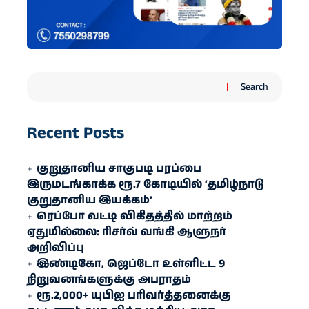
Search
Recent Posts
குறுதானிய சாகுபடி பரப்பை
இருமடங்காக்க ரூ.7 கோடியில் ‘தமிழ்நாடு
குறுதானிய இயக்கம்’
ரெப்போ வட்டி விகிதத்தில் மாற்றம்
ஏதுமில்லை: ரிசர்வ் வங்கி ஆளுநர்
அறிவிப்பு
இண்டிகோ, ஜெப்டோ உள்ளிட்ட 9
நிறுவனங்களுக்கு அபராதம்
ரூ.2,000+ யுபிஐ பரிவர்த்தனைக்கு