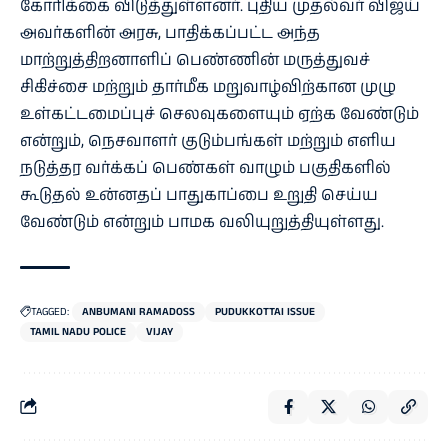
கோரிக்கை விடுத்துள்ளனர். புதிய முதல்வர் விஜய்
அவர்களின் அரசு, பாதிக்கப்பட்ட அந்த
மாற்றுத்திறனாளிப் பெண்ணின் மருத்துவச்
சிகிச்சை மற்றும் தார்மீக மறுவாழ்விற்கான முழு
உள்கட்டமைப்புச் செலவுகளையும் ஏற்க வேண்டும்
என்றும், நெசவாளர் குடும்பங்கள் மற்றும் எளிய
நடுத்தர வர்க்கப் பெண்கள் வாழும் பகுதிகளில்
கூடுதல் உன்னதப் பாதுகாப்பை உறுதி செய்ய
வேண்டும் என்றும் பாமக வலியுறுத்தியுள்ளது.
TAGGED:
ANBUMANI RAMADOSS
PUDUKKOTTAI ISSUE
TAMIL NADU POLICE
VIJAY