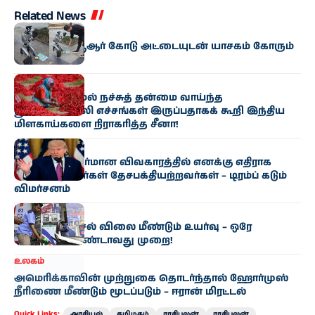
Related News
உலகம்
சீனாவில் கியூஆர் கோடு அட்டையுடன் யாசகம் கோரும்
ரோபோ
உலகம்
இந்தியா
அளவிற்கு மேல் நச்சுத் தன்மை வாய்ந்த
பூச்சிக்கொல்லி எச்சங்கள் இருப்பதாகக் கூறி இந்திய
மிளகாய்களை நிராகரித்த சீனா!
உலகம்
ஈரான் போர் தீர்மான விவகாரத்தில் எனக்கு எதிராக
செயல்படுபவர்கள் தேசபக்தியற்றவர்கள் – டிரம்ப் கடும்
விமர்சனம்
இந்தியா
பெட்ரோல், டீசல் விலை மீண்டும் உயர்வு – ஒரே
வாரத்தில் இரண்டாவது முறை!
உலகம்
அமெரிக்காவின் முற்றுகை தொடர்ந்தால் ஹோர்முஸ்
நீரிணை மீண்டும் மூடப்படும் – ஈரான் மிரட்டல்
Quick Links:
அரசியல்
தமிழகம்
ராசிபலன்
ராசிபலன்