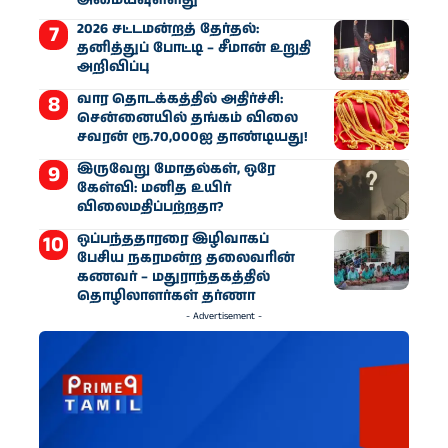
அமையவுள்ளது
2026 சட்டமன்றத் தேர்தல்:
தனித்துப் போட்டி – சீமான் உறுதி
அறிவிப்பு
வார தொடக்கத்தில் அதிர்ச்சி:
சென்னையில் தங்கம் விலை
சவரன் ரூ.70,000ஐ தாண்டியது!
இருவேறு மோதல்கள், ஒரே
கேள்வி: மனித உயிர்
விலைமதிப்பற்றதா?
ஒப்பந்ததாரரை இழிவாகப்
பேசிய நகரமன்ற தலைவரின்
கணவர் – மதுராந்தகத்தில்
தொழிலாளர்கள் தர்ணா
- Advertisement -