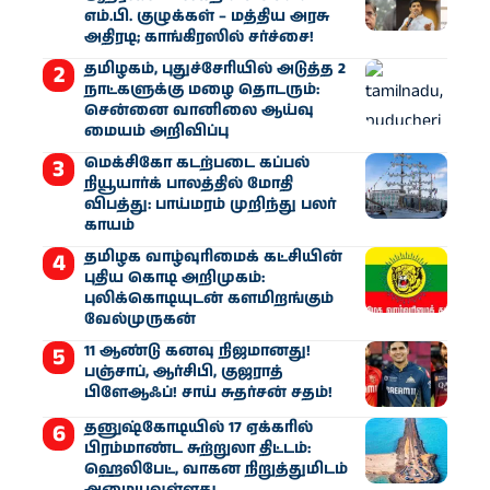
எம்.பி. குழுக்கள் – மத்திய அரசு
அதிரடி; காங்கிரஸில் சர்ச்சை!
தமிழகம், புதுச்சேரியில் அடுத்த 2
நாட்களுக்கு மழை தொடரும்:
சென்னை வானிலை ஆய்வு
மையம் அறிவிப்பு
மெக்சிகோ கடற்படை கப்பல்
நியூயார்க் பாலத்தில் மோதி
விபத்து: பாய்மரம் முறிந்து பலர்
காயம்
தமிழக வாழ்வுரிமைக் கட்சியின்
புதிய கொடி அறிமுகம்:
புலிக்கொடியுடன் களமிறங்கும்
வேல்முருகன்
11 ஆண்டு கனவு நிஜமானது!
பஞ்சாப், ஆர்சிபி, குஜராத்
பிளேஆஃப்! சாய் சுதர்சன் சதம்!
தனுஷ்கோடியில் 17 ஏக்கரில்
பிரம்மாண்ட சுற்றுலா திட்டம்:
ஹெலிபேட், வாகன நிறுத்துமிடம்