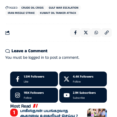
TAGGED:
CRUDE OIL CRISIS
GULF WAR ESCALATION
IRAN MISSILE STRIKE
KUWAIT OIL TANKER ATTACK
Leave a Comment
You must be
logged in
to post a comment.
1.5M
Followers
4.4K
Followers
Like
Follow
115K
Followers
2.1M
Subscribers
Follow
Subscribe
Most Read
பாகிஸ்தான் பயங்கரவாத
ஆதரவை உலகறியச் செய்ய 7