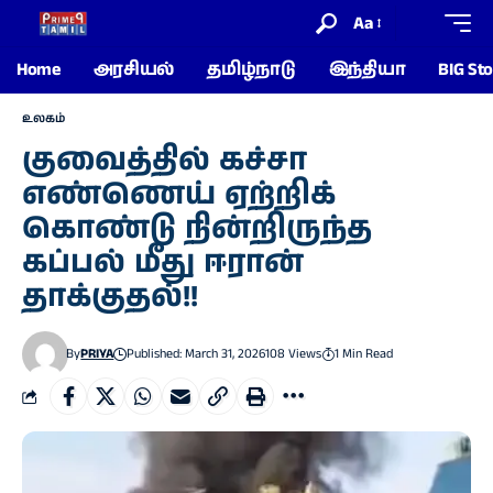
Aa
Home
அரசியல்
தமிழ்நாடு
இந்தியா
BIG Sto
உலகம்
குவைத்தில் கச்சா
எண்ணெய் ஏற்றிக்
கொண்டு நின்றிருந்த
கப்பல் மீது ஈரான்
தாக்குதல்!!
By
PRIYA
Published: March 31, 2026
108 Views
1 Min Read