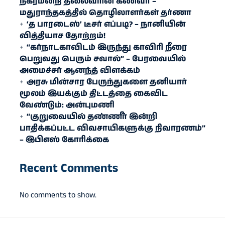
நகரமன்ற தலைவரின் கணவர் –
மதுராந்தகத்தில் தொழிலாளர்கள் தர்ணா
‘த பாரடைஸ்’ டீசர் எப்படி? – நானியின்
வித்தியாச தோற்றம்!
“கர்நாடகாவிடம் இருந்து காவிரி நீரை
பெறுவது பெரும் சவால்” – பேரவையில்
அமைச்சர் ஆனந்த் விளக்கம்
அரசு மின்சார பேருந்துகளை தனியார்
மூலம் இயக்கும் திட்டத்தை கைவிட
வேண்டும்: அன்புமணி
“குறுவையில் தண்ணீர் இன்றி
பாதிக்கப்பட்ட விவசாயிகளுக்கு நிவாரணம்”
– இபிஎஸ் கோரிக்கை
Recent Comments
No comments to show.