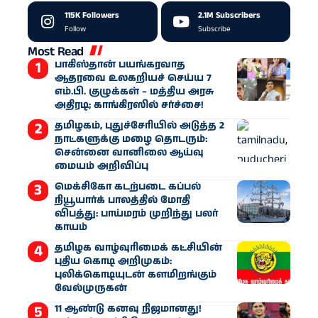
115K
Followers
2.1M
Subscribers
Follow
Subscribe
Most Read
பாகிஸ்தான் பயங்கரவாத
ஆதரவை உலகறியச் செய்ய 7
எம்.பி. குழுக்கள் – மத்திய அரசு
அதிரடி; காங்கிரஸில் சர்ச்சை!
தமிழகம், புதுச்சேரியில் அடுத்த 2
நாட்களுக்கு மழை தொடரும்:
சென்னை வானிலை ஆய்வு
மையம் அறிவிப்பு
மெக்சிகோ கடற்படை கப்பல்
நியூயார்க் பாலத்தில் மோதி
விபத்து: பாய்மரம் முறிந்து பலர்
காயம்
தமிழக வாழ்வுரிமைக் கட்சியின்
புதிய கொடி அறிமுகம்:
புலிக்கொடியுடன் களமிறங்கும்
வேல்முருகன்
11 ஆண்டு கனவு நிஜமானது!