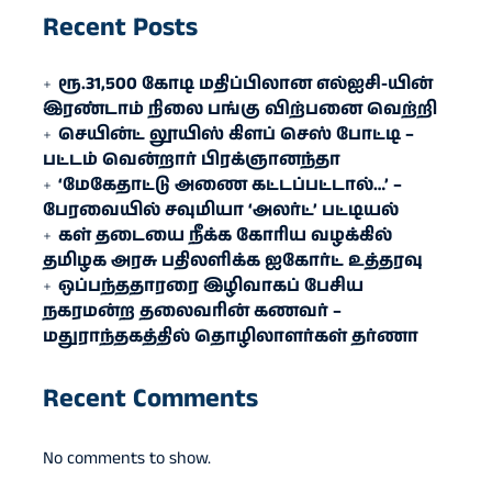
Recent Posts
ரூ.31,500 கோடி மதிப்பிலான எல்ஐசி-​யின்
இரண்​டாம் நிலை பங்கு விற்பனை வெற்றி
செயின்ட் லூயிஸ் கிளப் செஸ் போட்டி –
பட்டம் வென்றார் பிரக்ஞானந்தா
‘மேகேதாட்டு அணை கட்டப்பட்டால்…’ –
பேரவையில் சவுமியா ‘அலர்ட்’ பட்டியல்
கள் தடையை நீக்க கோரிய வழக்கில்
தமிழக அரசு பதிலளிக்க ஐகோர்ட் உத்தரவு
ஒப்பந்ததாரரை இழிவாகப் பேசிய
நகரமன்ற தலைவரின் கணவர் –
மதுராந்தகத்தில் தொழிலாளர்கள் தர்ணா
Recent Comments
No comments to show.