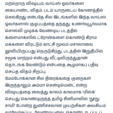
மற்றொரு விஷயம், வாய்ஸ் ஓவர்களை
கையாண்ட விதம். படம் யாருடைய கோணத்தில்
செல்கிறது என்பதே சில இடங்களில் இந்த வாய்ஸ்
ஓவர்களால் குழப்பத்தை தந்தது. உணர்வுபூர்வமாக
சொல்லி முடிக்க வேண்டிய படத்தில்
க்ளைமாக்ஸில் ட்ரோன்களை கொண்டு கிராம
மக்களை விரட்டும் காட்சி மூலம் மசாலாவை
தூவியிருப்பது நெருடுகிறது. படத்தின் இறுதியில்
சமூக மாற்றம் என்பது வீட்டிலிருந்துதான்
தொடங்க வேண்டும் என்பதை ஆழமாகப் பதிவு
செய்த விதம் சிறப்பு.
மேம்போக்கான சில திரைக்கதை குறைகள்
இருந்தாலும் அம்மா சென்டிமென்ட் என்ற
விஷயத்தை வைத்து காலம் காலமாக ’மில்க்’
செய்து கொண்டிருந்த தமிழ் சினிமாவில் ’நூறு
சாமி’ போன்ற துணிச்சலான முயற்சிகள் அவசியம்
வரவேற்கப்பட வேண்டியவை. கொண்டாடப்படப்