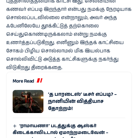
புத்திசாலித்தனமாக காட்சி இது. செல்வியின்
கணவர் எப்படி இறந்தார் என்பது நமக்கு நேரடியாக
சொல்லப்படவில்லை என்றாலும், அவர் அந்த
ஃபேனிலேயே தூக்கிட்டுத் தற்கொலை
செய்துகொண்டிருக்கலாம் என்று நமக்கு
உணர்த்தப்படுகிறது. எனினும் இந்தக் காட்சியை
சோகம் பிழிய சொல்லாமல் மிக இயல்பாக
சொல்லிவிட்டு அடுத்த காட்சிகளுக்கு நகர்ந்து
விடுகிறது திரைக்கதை.
More Read
‘த பாரடைஸ்’ டீசர் எப்படி? –
நானியின் வித்தியாச
தோற்றம்!
‘ராமாயணா’ படத்துக்கு ஆஸ்கர்
கிடைக்காவிட்டால் ஏமாற்றமடைவேன் –