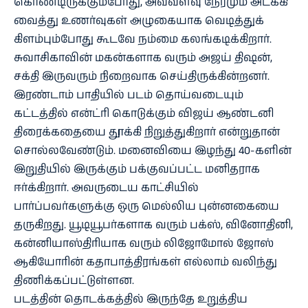
கொண்டிருக்கும்போது, அவ்வளவு நேரமும் அடக்கி
வைத்து உணர்வுகள் அழுகையாக வெடித்துக்
கிளம்பும்போது கூடவே நம்மை கலங்கடிக்கிறார்.
சுவாசிகாவின் மகன்களாக வரும் அஜய் திஷன்,
சக்தி இருவரும் நிறைவாக செய்திருக்கின்றனர்.
இரண்டாம் பாதியில் படம் தொய்வடையும்
கட்டத்தில் என்ட்ரி கொடுக்கும் விஜய் ஆண்டனி
திரைக்கதையை தூக்கி நிறுத்துகிறார் என்றுதான்
சொல்லவேண்டும். மனைவியை இழந்து 40-களின்
இறுதியில் இருக்கும் பக்குவப்பட்ட மனிதராக
ஈர்க்கிறார். அவருடைய காட்சியில்
பார்ப்பவர்களுக்கு ஒரு மெல்லிய புன்னகையை
தருகிறது. யூடியூபர்களாக வரும் பக்ஸ், வினோதினி,
கன்னியாஸ்திரியாக வரும் லிஜோமோல் ஜோஸ்
ஆகியோரின் கதாபாத்திரங்கள் எல்லாம் வலிந்து
திணிக்கப்பட்டுள்ளன.
படத்தின் தொடக்கத்தில் இருந்தே உறுத்திய