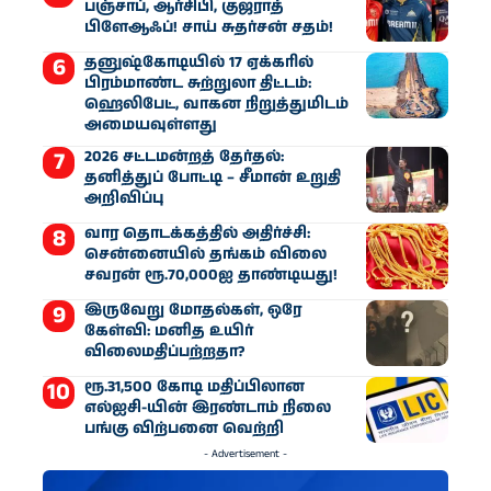
பஞ்சாப், ஆர்சிபி, குஜராத்
பிளேஆஃப்! சாய் சுதர்சன் சதம்!
தனுஷ்கோடியில் 17 ஏக்கரில்
பிரம்மாண்ட சுற்றுலா திட்டம்:
ஹெலிபேட், வாகன நிறுத்துமிடம்
அமையவுள்ளது
2026 சட்டமன்றத் தேர்தல்:
தனித்துப் போட்டி – சீமான் உறுதி
அறிவிப்பு
வார தொடக்கத்தில் அதிர்ச்சி:
சென்னையில் தங்கம் விலை
சவரன் ரூ.70,000ஐ தாண்டியது!
இருவேறு மோதல்கள், ஒரே
கேள்வி: மனித உயிர்
விலைமதிப்பற்றதா?
ரூ.31,500 கோடி மதிப்பிலான
எல்ஐசி-​யின் இரண்​டாம் நிலை
பங்கு விற்பனை வெற்றி
- Advertisement -