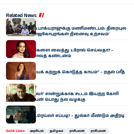
Related News
சினிமா
பார​தி​ராஜா, கே.​பாக்​ய​ராஜுக்கு மணிமண்​டபம்: திரை​யுல​
கம் சார்பில் ‘ராஜகோபுரங்​கள் நினைவு உற்சவம்’
சினிமா
சினி​மா காட்​சிகளை வைத்து ட்ரோல் செய்​வ​தா? –
கங்கனா ரணாவத் கண்டனம்
சினிமா
“பொறுமை​யைக் கற்​றுக் கொடுத்த காயம்” – ரகுல் ப்ரீத்
சிங் உருக்​கம்
தமிழகம்
சினிமா
‘சாதி, மதமற்றவர்’ சான்றுக்காக சட்டம் இயற்ற கோரி
நடிகர் பார்த்திபன் பொது நல வழக்கு
சினிமா
‘ஐ அம் கேம்’ ட்ரெய்லர் எப்படி? – துல்கர் மீண்டும் அதிரடி
‘ஆட்டம்’!
Quick Links:
அரசியல்
தமிழகம்
ராசிபலன்
ராசிபலன்