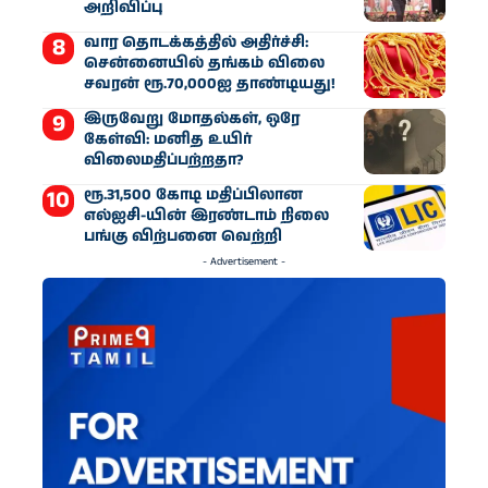
அறிவிப்பு
வார தொடக்கத்தில் அதிர்ச்சி:
சென்னையில் தங்கம் விலை
சவரன் ரூ.70,000ஐ தாண்டியது!
இருவேறு மோதல்கள், ஒரே
கேள்வி: மனித உயிர்
விலைமதிப்பற்றதா?
ரூ.31,500 கோடி மதிப்பிலான
எல்ஐசி-​யின் இரண்​டாம் நிலை
பங்கு விற்பனை வெற்றி
- Advertisement -