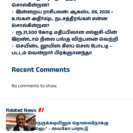
சொல்கின்றன?
இன்றைய ராசிபலன்: ஆகஸ்ட் 08, 2026 –
உங்கள் அதிர்ஷ்ட நட்சத்திரங்கள் என்ன
சொல்கின்றன?
ரூ.31,500 கோடி மதிப்பிலான எல்ஐசி-​யின்
இரண்​டாம் நிலை பங்கு விற்பனை வெற்றி
செயின்ட் லூயிஸ் கிளப் செஸ் போட்டி –
பட்டம் வென்றார் பிரக்ஞானந்தா
Recent Comments
No comments to show.
Related News
அரசியல்
“மிகுந்த நிதி நெருக்கடியிலும் தொலைநோக்கு
வேளாண் பட்ஜெட்” – வைகோ பாராட்டு