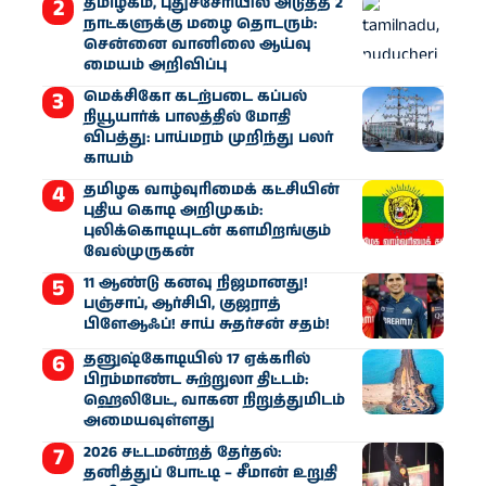
தமிழகம், புதுச்சேரியில் அடுத்த 2
நாட்களுக்கு மழை தொடரும்:
சென்னை வானிலை ஆய்வு
மையம் அறிவிப்பு
மெக்சிகோ கடற்படை கப்பல்
நியூயார்க் பாலத்தில் மோதி
விபத்து: பாய்மரம் முறிந்து பலர்
காயம்
தமிழக வாழ்வுரிமைக் கட்சியின்
புதிய கொடி அறிமுகம்:
புலிக்கொடியுடன் களமிறங்கும்
வேல்முருகன்
11 ஆண்டு கனவு நிஜமானது!
பஞ்சாப், ஆர்சிபி, குஜராத்
பிளேஆஃப்! சாய் சுதர்சன் சதம்!
தனுஷ்கோடியில் 17 ஏக்கரில்
பிரம்மாண்ட சுற்றுலா திட்டம்:
ஹெலிபேட், வாகன நிறுத்துமிடம்
அமையவுள்ளது
2026 சட்டமன்றத் தேர்தல்:
தனித்துப் போட்டி – சீமான் உறுதி