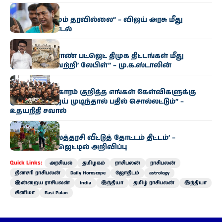
அரசியல்
“எந்த மாற்றமும் தரவில்லை” – விஜய் அரசு மீது
பிரேமலதா சாடல்
அரசியல்
“தமிழக வேளாண் பட்ஜெட் திமுக திட்டங்கள் மீது
ஒட்டப்பட்ட ‘வெற்றி’ லேபிள்” – மு.க.ஸ்டாலின்
அரசியல்
“காவிரி விவகாரம் குறித்த எங்கள் கேள்விகளுக்கு
முதல்வர் விஜய் முடிந்தால் பதில் சொல்லட்டும்” –
உதயநிதி சவால்
அரசியல்
‘வெற்றி இல்லத்தரசி வீட்டுத் தோட்டம் திட்டம்’ –
வேளாண் பட்ஜெட்டில் அறிவிப்பு
Quick Links:
அரசியல்
தமிழகம்
ராசிபலன்
ராசிபலன்
தினசரி ராசிபலன்
Daily Horoscope
ஜோதிடம்
astrology
இன்றைய ராசிபலன்
India
இந்தியா
தமிழ் ராசிபலன்
இந்தியா
சினிமா
Rasi Palan