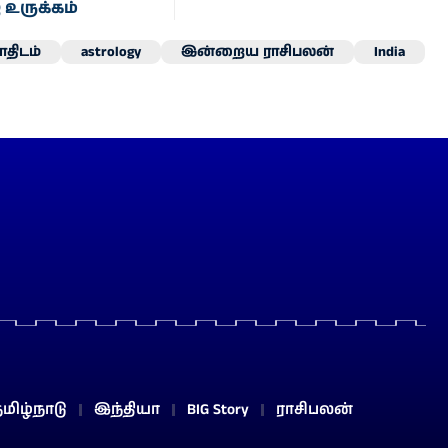
 உருக்கம்
திடம்
astrology
இன்றைய ராசிபலன்
India
மிழ்நாடு
இந்தியா
BIG Story
ராசிபலன்