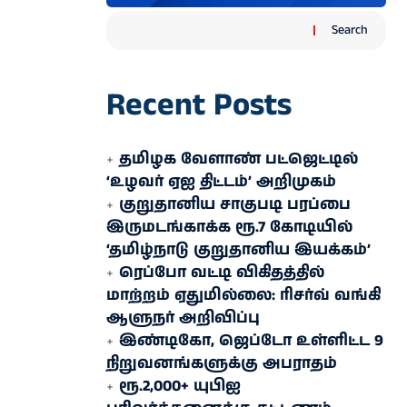
Search
Recent Posts
தமிழக வேளாண் பட்ஜெட்டில்
‘உழவர் ஏஐ திட்டம்’ அறிமுகம்
குறுதானிய சாகுபடி பரப்பை
இருமடங்காக்க ரூ.7 கோடியில்
‘தமிழ்நாடு குறுதானிய இயக்கம்’
ரெப்போ வட்டி விகிதத்தில்
மாற்றம் ஏதுமில்லை: ரிசர்வ் வங்கி
ஆளுநர் அறிவிப்பு
இண்டிகோ, ஜெப்டோ உள்ளிட்ட 9
நிறுவனங்களுக்கு அபராதம்
ரூ.2,000+ யுபிஐ