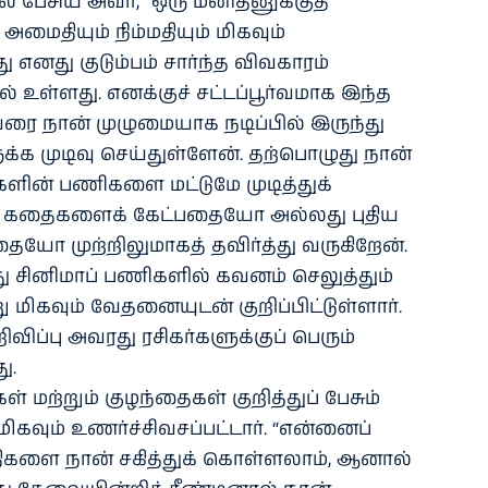
ில் பேசிய அவர், “ஒரு மனிதனுக்குத்
அமைதியும் நிம்மதியும் மிகவும்
 எனது குடும்பம் சார்ந்த விவகாரம்
ல் உள்ளது. எனக்குச் சட்டப்பூர்வமாக இந்த
வரை நான் முழுமையாக நடிப்பில் இருந்து
்க முடிவு செய்துள்ளேன். தற்பொழுது நான்
்களின் பணிகளை மட்டுமே முடித்துக்
ிய கதைகளைக் கேட்பதையோ அல்லது புதிய
ையோ முற்றிலுமாகத் தவிர்த்து வருகிறேன்.
 சினிமாப் பணிகளில் கவனம் செலுத்தும்
ிகவும் வேதனையுடன் குறிப்பிட்டுள்ளார்.
விப்பு அவரது ரசிகர்களுக்குப் பெரும்
ு.
ள் மற்றும் குழந்தைகள் குறித்துப் பேசும்
ிகவும் உணர்ச்சிவசப்பட்டார். “என்னைப்
தந்திகளை நான் சகித்துக் கொள்ளலாம், ஆனால்