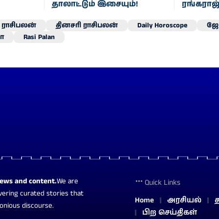
தாலாட்டும் இசையும்!
ரங்கராஜ்
ராசிபலன்
தினசரி ராசிபலன்
Daily Horoscope
ஜோ
ா
Rasi Palan
news and content.
We are
Quick Links
vering curated stories that
Home
அரசியல்
த
monious discourse.
பிற செய்திகள்