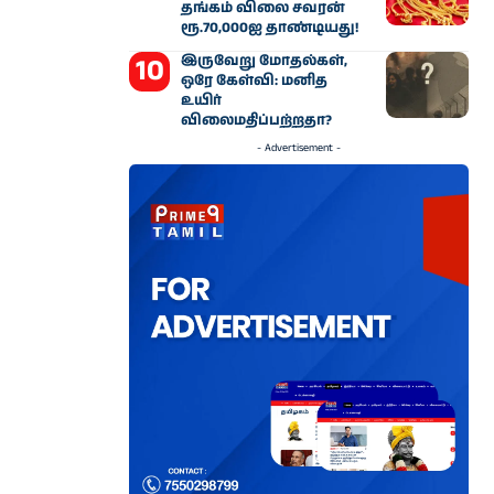
தங்கம் விலை சவரன்
ரூ.70,000ஐ தாண்டியது!
இருவேறு மோதல்கள்,
ஒரே கேள்வி: மனித
உயிர்
விலைமதிப்பற்றதா?
- Advertisement -