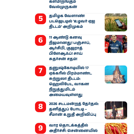
களமிறங்கும்
வேல்முருகன்
தமிழக வேளாண்
பட்ஜெட்டில் ‘உழவர் ஏஐ
திட்டம்’ அறிமுகம்
11 ஆண்டு கனவு
நிஜமானது! பஞ்சாப்,
ஆர்சிபி, குஜராத்
பிளேஆஃப்! சாய்
சுதர்சன் சதம்!
தனுஷ்கோடியில் 17
ஏக்கரில் பிரம்மாண்ட
சுற்றுலா திட்டம்:
ஹெலிபேட், வாகன
நிறுத்துமிடம்
அமையவுள்ளது
2026 சட்டமன்றத் தேர்தல்:
தனித்துப் போட்டி –
சீமான் உறுதி அறிவிப்பு
வார தொடக்கத்தில்
அதிர்ச்சி: சென்னையில்