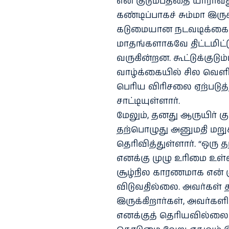
என் குடும்பத்தை யாராவ
கண்டிப்பாகச் சும்மா இரு
கடுமையான நடவடிக்கைகள்
மாதங்களாகவே திட்டமிட்டு
வருகின்றன. கூட்டுக்கு
வாழ்க்கையில் சில வெள
பெரிய விரிசலை ஏற்படுத்த
சாட்டியுள்ளார்.
மேலும், தனது ஆருயிர் க
தற்பொழுது அனுமதி மறுக
தெரிவித்துள்ளார். “ஒரு
எனக்கு முழு உரிமை உள்
சூழ்நில காரணமாக என் 
விடுவதில்லை. அவர்கள் த
இருக்கிறார்கள், அவர்க
எனக்குத் தெரியவில்லை.