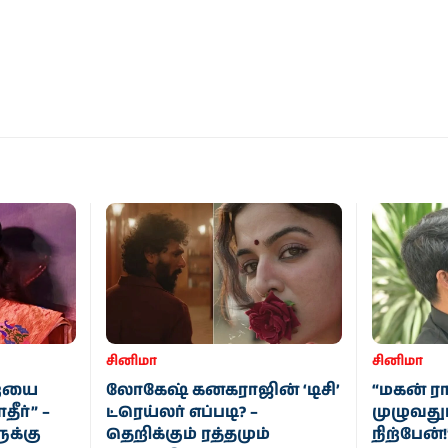
சினிமா
சினிமா
ையை
லோகேஷ் கனகராஜின் ‘டிசி’
“மகன் ரா
ீர்” –
ட்ரெய்லர் எப்படி? –
முழுவத
க்கு
தெறிக்கும் ரத்தமும்
நிற்பேன்!