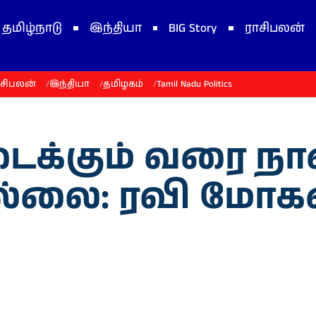
தமிழ்நாடு
இந்தியா
BIG Story
ராசிபலன்
ாசிபலன்
இந்தியா
தமிழகம்
Tamil Nadu Politics
டைக்கும் வரை நா
ல்லை: ரவி மோகன்