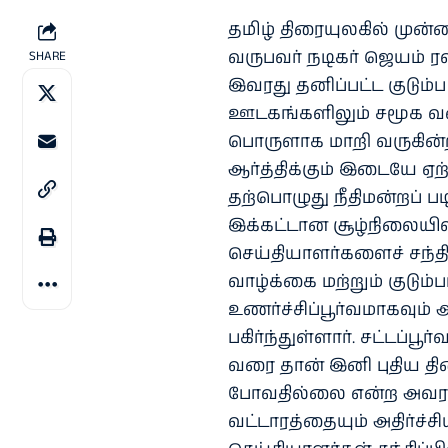
தமிழ் திரையுலகில் மு
வருபவர் நடிகர் ஜெயம் 
SHARE
இவரது தனிப்பட்ட குடும்ப
ஊடகங்களிலும் சமூக வல
பொருளாக மாறி வருகின்
ஆர்த்திக்கும் இடையே ஏற்ப
தற்பொழுது நீதிமன்றப் 
இக்கட்டான சூழ்நிலையி
செய்தியாளர்களைச் சந்தி
வாழ்க்கை மற்றும் குடும்ப
உணர்ச்சிப்பூர்வமாகவும்
பகிர்ந்துள்ளார். சட்டப்ப
வரை தான் இனி புதிய திரை
போவதில்லை என்ற அவரது 
வட்டாரத்தையும் அதிர்ச்சி