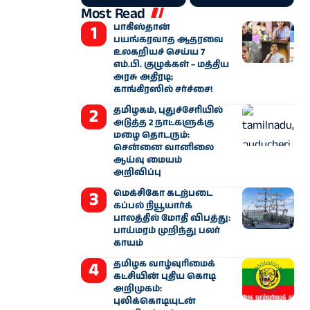
Most Read
பாகிஸ்தான்
பயங்கரவாத ஆதரவை
உலகறியச் செய்ய 7
எம்.பி. குழுக்கள் – மத்திய
அரசு அதிரடி;
காங்கிரஸில் சர்ச்சை!
தமிழகம், புதுச்சேரியில்
அடுத்த 2 நாட்களுக்கு
மழை தொடரும்:
சென்னை வானிலை
ஆய்வு மையம்
அறிவிப்பு
மெக்சிகோ கடற்படை
கப்பல் நியூயார்க்
பாலத்தில் மோதி விபத்து:
பாய்மரம் முறிந்து பலர்
காயம்
தமிழக வாழ்வுரிமைக்
கட்சியின் புதிய கொடி
அறிமுகம்:
புலிக்கொடியுடன்