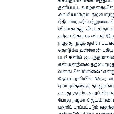
செய்தியாளர்கள் சந்திப்ப
தனிப்பட்ட வாழ்க்கையில் 
அவசியமாகும். தற்பொழுது
நீதிமன்றத்தில் நிலுவையி
விவாகரத்து கிடைக்கும் 
தற்காலிகமாக விலகி இருக
நடித்து முடித்துள்ள படங
கொடுக்க உள்ளேன். புத
படங்களில் ஒப்பந்தமாவத
என் மனநிலை தற்பொழுது
வகையில் இல்லை” என்று ம
ஜெயம் ரவியின் இந்த அறி
ஏமாற்றத்தைத் தந்துள்ளத
தனது குடும்ப உறுப்பினர்க
போது நடிகர் ஜெயம் ரவி ம
பற்றிப் பரப்பப்படும் வ