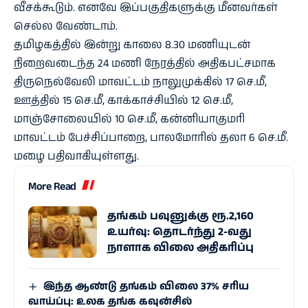
வீசக்கூடும். எனவே இப்பகுதிகளுக்கு மீனவர்கள்
செல்ல வேண்டாம்.
தமிழகத்தில் இன்று காலை 8.30 மணியுடன்
நிறைவடைந்த 24 மணி நேரத்தில் அதிகபட்சமாக
திருநெல்வேலி மாவட்டம் நாலுமுக்கில் 17 செ.மீ,
ஊத்தில் 15 செ.மீ, காக்காச்சியில் 12 செ.மீ,
மாஞ்சோலையில் 10 செ.மீ, கன்னியாகுமரி
மாவட்டம் பேச்சிப்பாறை, பாலமோரில் தலா 6 செ.மீ.
மழை பதிவாகியுள்ளது.
More Read
தங்கம் பவுனுக்கு ரூ.2,160
உயர்வு: தொடர்ந்து 2-வது
நாளாக விலை அதிகரிப்பு
இந்த ஆண்டு தங்கம் விலை 37% சரிய
வாய்ப்பு: உலக தங்க கவுன்சில்