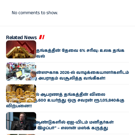
No comments to show.
Related News
வணிகம்
இந்தியாவில் தங்கத்தின் தேவை 6% சரிவு: உலக தங்க
கவுன்சில் தகவல்
வணிகம்
மினிமம் பேலன்ஸுகாக 2026-ல் வாடிக்கையாளர்களிடம்
ரூ.7,000 கோடி அபராதம் வசூலித்த வங்கிகள்!
வணிகம்
சென்னையில் ஆபரணத் தங்கத்தின் விலை
சவரனுக்கு ரூ.600 உயர்ந்து ஒரு சவரன் ரூ.1,05,840க்கு
விற்பனை!!
வணிகம்
“இன்னும் 10 ஆண்டுகளில் ஏஐ-யிடம் மனிதர்கள்
கட்டுப்பாட்டை இழப்பர்” – எலான் மஸ்க் கருத்து