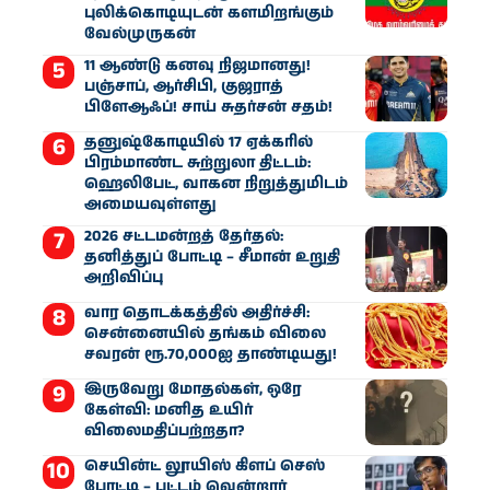
புலிக்கொடியுடன் களமிறங்கும்
வேல்முருகன்
11 ஆண்டு கனவு நிஜமானது!
பஞ்சாப், ஆர்சிபி, குஜராத்
பிளேஆஃப்! சாய் சுதர்சன் சதம்!
தனுஷ்கோடியில் 17 ஏக்கரில்
பிரம்மாண்ட சுற்றுலா திட்டம்:
ஹெலிபேட், வாகன நிறுத்துமிடம்
அமையவுள்ளது
2026 சட்டமன்றத் தேர்தல்:
தனித்துப் போட்டி – சீமான் உறுதி
அறிவிப்பு
வார தொடக்கத்தில் அதிர்ச்சி:
சென்னையில் தங்கம் விலை
சவரன் ரூ.70,000ஐ தாண்டியது!
இருவேறு மோதல்கள், ஒரே
கேள்வி: மனித உயிர்
விலைமதிப்பற்றதா?
செயின்ட் லூயிஸ் கிளப் செஸ்
போட்டி – பட்டம் வென்றார்