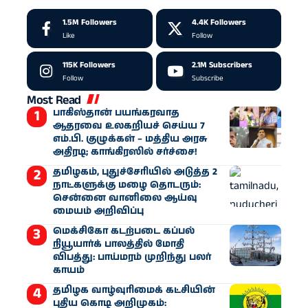
1.5M
Followers
4.4K
Followers
Like
Follow
115K
Followers
2.1M
Subscribers
Follow
Subscribe
Most Read
பாகிஸ்தான் பயங்கரவாத
ஆதரவை உலகறியச் செய்ய 7
எம்.பி. குழுக்கள் – மத்திய அரசு
அதிரடி; காங்கிரஸில் சர்ச்சை!
தமிழகம், புதுச்சேரியில் அடுத்த 2
நாட்களுக்கு மழை தொடரும்:
சென்னை வானிலை ஆய்வு
மையம் அறிவிப்பு
மெக்சிகோ கடற்படை கப்பல்
நியூயார்க் பாலத்தில் மோதி
விபத்து: பாய்மரம் முறிந்து பலர்
காயம்
தமிழக வாழ்வுரிமைக் கட்சியின்
புதிய கொடி அறிமுகம்: