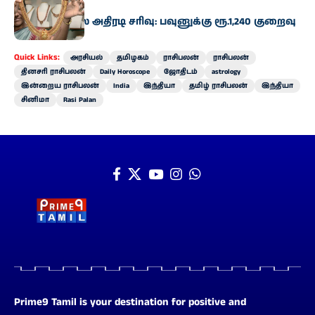
வணிகம்
தங்கம் விலை அதிரடி சரிவு: பவுனுக்கு ரூ.1,240 குறைவு
Quick Links:
அரசியல்
தமிழகம்
ராசிபலன்
ராசிபலன்
தினசரி ராசிபலன்
Daily Horoscope
ஜோதிடம்
astrology
இன்றைய ராசிபலன்
India
இந்தியா
தமிழ் ராசிபலன்
இந்தியா
சினிமா
Rasi Palan
Prime9 Tamil is your destination for positive and