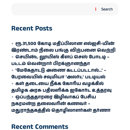
Search
Recent Posts
ரூ.31,500 கோடி மதிப்பிலான எல்ஐசி-​யின்
இரண்​டாம் நிலை பங்கு விற்பனை வெற்றி
செயின்ட் லூயிஸ் கிளப் செஸ் போட்டி –
பட்டம் வென்றார் பிரக்ஞானந்தா
‘மேகேதாட்டு அணை கட்டப்பட்டால்…’ –
பேரவையில் சவுமியா ‘அலர்ட்’ பட்டியல்
கள் தடையை நீக்க கோரிய வழக்கில்
தமிழக அரசு பதிலளிக்க ஐகோர்ட் உத்தரவு
ஒப்பந்ததாரரை இழிவாகப் பேசிய
நகரமன்ற தலைவரின் கணவர் –
மதுராந்தகத்தில் தொழிலாளர்கள் தர்ணா
Recent Comments