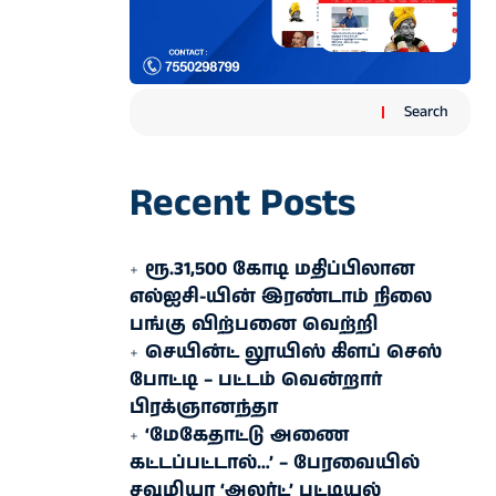
Search
Recent Posts
ரூ.31,500 கோடி மதிப்பிலான
எல்ஐசி-​யின் இரண்​டாம் நிலை
பங்கு விற்பனை வெற்றி
செயின்ட் லூயிஸ் கிளப் செஸ்
போட்டி – பட்டம் வென்றார்
பிரக்ஞானந்தா
‘மேகேதாட்டு அணை
கட்டப்பட்டால்…’ – பேரவையில்
சவுமியா ‘அலர்ட்’ பட்டியல்