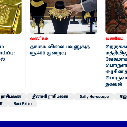
வணிகம்
வணிகம்
ம்
தங்கம் விலை பவுனுக்கு
நெருக்க
்ப்பு:
ரூ.400 குறைவு
மத்தியில
ல்
வேகமாக
பொருளாத
அரசின்
பொருளா
தகவல்
ராசிபலன்
தினசரி ராசிபலன்
Daily Horoscope
ஜோ
ா
Rasi Palan