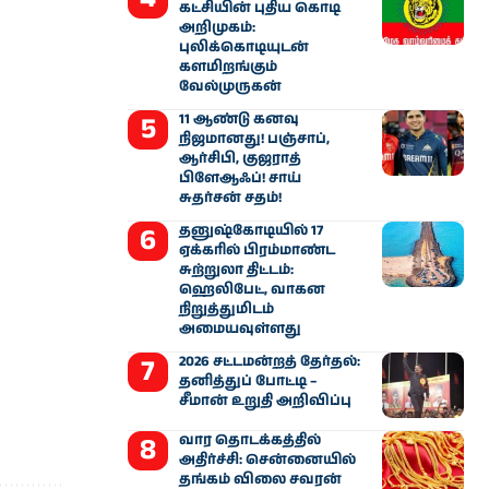
கட்சியின் புதிய கொடி
அறிமுகம்:
புலிக்கொடியுடன்
களமிறங்கும்
வேல்முருகன்
11 ஆண்டு கனவு
நிஜமானது! பஞ்சாப்,
ஆர்சிபி, குஜராத்
பிளேஆஃப்! சாய்
சுதர்சன் சதம்!
தனுஷ்கோடியில் 17
ஏக்கரில் பிரம்மாண்ட
சுற்றுலா திட்டம்:
ஹெலிபேட், வாகன
நிறுத்துமிடம்
அமையவுள்ளது
2026 சட்டமன்றத் தேர்தல்:
தனித்துப் போட்டி –
சீமான் உறுதி அறிவிப்பு
வார தொடக்கத்தில்
அதிர்ச்சி: சென்னையில்
தங்கம் விலை சவரன்