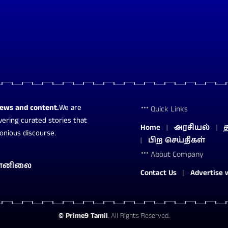
news and content.
We are
Quick Links
vering curated stories that
Home
அரசியல்
த
monious discourse.
பிற செய்திகள்
About Company
ானிலை
Contact Us
Advertise 
©
Prime9 Tamil
. All Rights Reserved.