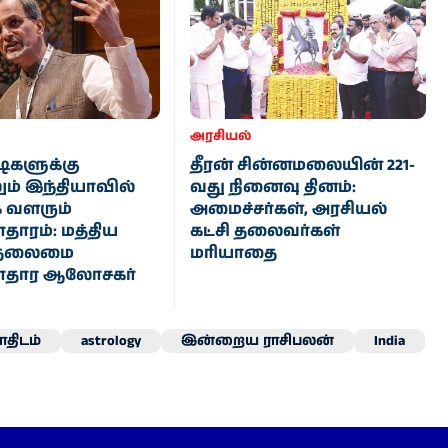
அரசியல்
டிகளுக்கு
தீரன் சின்னமலையின் 221-
ும் இந்தியாவில்
வது நினைவு தினம்:
 வளரும்
அமைச்சர்கள், அரசியல்
ாரம்: மத்திய
கட்சி தலைவர்கள்
 தலைமை
மரியாதை
தார ஆலோசகர்
திடம்
astrology
இன்றைய ராசிபலன்
India