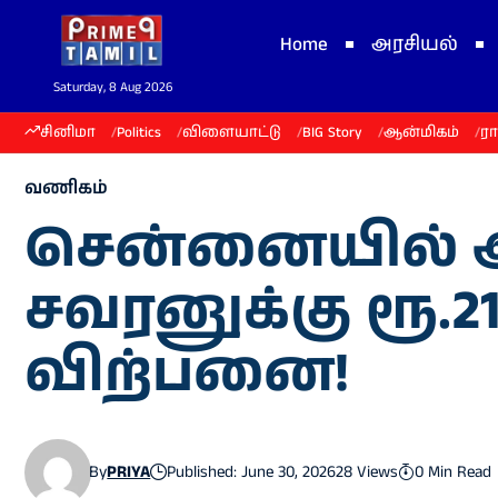
Home
அரசியல்
Saturday, 8 Aug 2026
சினிமா
Politics
விளையாட்டு
BIG Story
ஆன்மிகம்
ர
வணிகம்
சென்னையில் 
சவரனுக்கு ரூ.21
விற்பனை!
By
PRIYA
Published: June 30, 2026
28 Views
0 Min Read