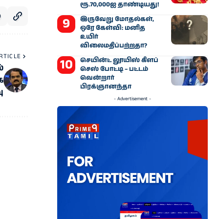
ரூ.70,000ஐ தாண்டியது!
இருவேறு மோதல்கள்,
ஒரே கேள்வி: மனித
உயிர்
விலைமதிப்பற்றதா?
RTICLE
செயின்ட் லூயிஸ் கிளப்
்
செஸ் போட்டி – பட்டம்
வென்றார்
க
பிரக்ஞானந்தா
ு
- Advertisement -