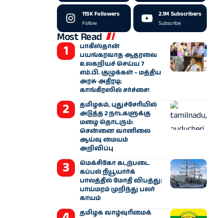
115K
Followers
2.1M
Subscribers
Follow
Subscribe
Most Read
பாகிஸ்தான்
பயங்கரவாத ஆதரவை
உலகறியச் செய்ய 7
எம்.பி. குழுக்கள் – மத்திய
அரசு அதிரடி;
காங்கிரஸில் சர்ச்சை!
தமிழகம், புதுச்சேரியில்
அடுத்த 2 நாட்களுக்கு
மழை தொடரும்:
சென்னை வானிலை
ஆய்வு மையம்
அறிவிப்பு
மெக்சிகோ கடற்படை
கப்பல் நியூயார்க்
பாலத்தில் மோதி விபத்து:
பாய்மரம் முறிந்து பலர்
காயம்
தமிழக வாழ்வுரிமைக்