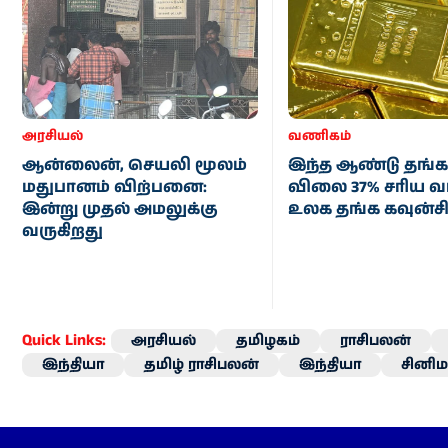
அரசியல்
வணிகம்
ஆன்லைன், செயலி மூலம்
இந்த ஆண்டு தங்க
மதுபானம் விற்பனை:
விலை 37% சரிய வாய
இன்று முதல் அமலுக்கு
உலக தங்க கவுன்சி
வருகிறது
Quick Links:
அரசியல்
தமிழகம்
ராசிபலன்
இந்தியா
தமிழ் ராசிபலன்
இந்தியா
சினிம