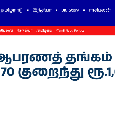
தமிழ்நாடு
இந்தியா
BIG Story
ராசிபலன்
ாசிபலன்
இந்தியா
தமிழகம்
Tamil Nadu Politics
ஆபரணத் தங்கம
70 குறைந்து ரூ.1,