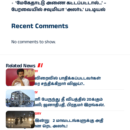
‘மேகேதாட்டு அணை கட்டப்பட்டால்…’ –
பேரவையில் சவுமியா ‘அலர்ட்’ பட்டியல்
Recent Comments
No comments to show.
Related News
தமிழகம்
BIG STORY
கரூர் துயரம்: விரைவில் பாதிக்கப்பட்டவர்கள்
குடும்பத்தினரை சந்திக்கிறார் விஜய்?..
இந்தியா
BIG STORY
ஆந்திரா: ஆம்னி பேருந்து தீ விபத்தில் 20க்கும்
மேற்பட்டோர் பலி; ஜனாதிபதி, பிரதமர் இரங்கல்!.
வானிலை
BIG STORY
தமிழ்நாட்டில் இன்று 2 மாவட்டங்களுக்கு அதி
கனமழைக்கான ரெட் அலர்ட்!