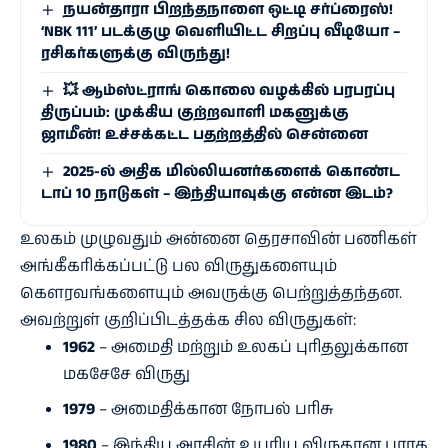
நயன்தாரா பிறந்தநாளை ஒட்டி சர்ப்ரைஸ்!
‘NBK 111’ படக்குழு வெளியிட்ட சிறப்பு வீடியோ –
ரசிகர்களுக்கு விருந்து!
💥 ஆம்ஸ்ட்ராங் கொலை வழக்கில் பரபரப்பு
திருப்பம்: முக்கிய குற்றவாளி மகனுக்கு
ஜாமீன்! உச்சக்கட்ட பதற்றத்தில் சென்னை
2025-ல் அதிக மில்லியனர்களைக் கொண்ட
டாப் 10 நாடுகள் – இந்தியாவுக்கு என்ன இடம்?
உலகம் முழுவதும் அன்னை தெரசாவின் பணிகள்
அங்கீகரிக்கப்பட்டு பல விருதுகளையும்
கௌரவங்களையும் அவருக்கு பெற்றுத்தந்தன.
அவற்றுள் குறிப்பிடத்தக்க சில விருதுகள்:
1962
– அமைதி மற்றும் உலகப் புரிதலுக்கான
மகசேசே விருது
1979
– அமைதிக்கான நோபல் பரிசு
1980
– இந்திய அரசின் உயரிய விருதான பாரத