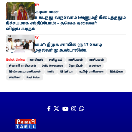
அரசியல்
BIG STORY
கரூர் துயரம்: கடினமான
தருணத்தைக் கடந்து வருவோம் !அனுமதி கிடைத்ததும்
நிச்சயமாக சந்திப்போம்! – தவெக தலைவர்
விஜய் கடிதம்
தமிழகம்
BIG STORY
“பெரியார் உலகம்”: திமுக சார்பில் ரூ 1.7 கோடி
வழங்கினார் முதல்வர் மு.க.ஸ்டாலின்!.
Quick Links:
அரசியல்
தமிழகம்
ராசிபலன்
ராசிபலன்
தினசரி ராசிபலன்
Daily Horoscope
ஜோதிடம்
astrology
இன்றைய ராசிபலன்
India
இந்தியா
தமிழ் ராசிபலன்
இந்தியா
சினிமா
Rasi Palan