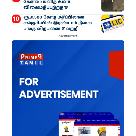
கேள்வி: மனித உயிர்
விலைமதிப்பற்றதா?
ரூ.31,500 கோடி மதிப்பிலான
எல்ஐசி-​யின் இரண்​டாம் நிலை
பங்கு விற்பனை வெற்றி
- Advertisement -