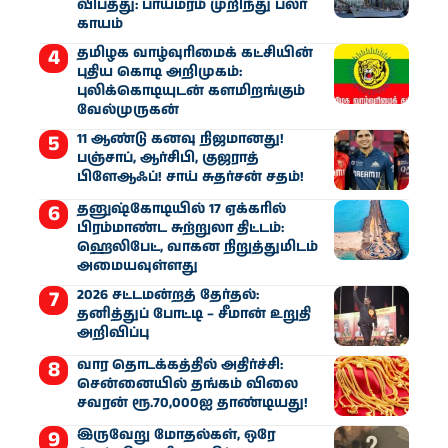
விபத்து: பாய்மரம் முறிந்து பலர்
காயம்
தமிழக வாழ்வுரிமைக் கட்சியின்
புதிய கொடி அறிமுகம்:
புலிக்கொடியுடன் களமிறங்கும்
வேல்முருகன்
11 ஆண்டு கனவு நிஜமானது!
பஞ்சாப், ஆர்சிபி, குஜராத்
பிளேஆஃப்! சாய் சுதர்சன் சதம்!
தனுஷ்கோடியில் 17 ஏக்கரில்
பிரம்மாண்ட சுற்றுலா திட்டம்:
ஹெலிபேட், வாகன நிறுத்துமிடம்
அமையவுள்ளது
2026 சட்டமன்றத் தேர்தல்:
தனித்துப் போட்டி – சீமான் உறுதி
அறிவிப்பு
வார தொடக்கத்தில் அதிர்ச்சி:
சென்னையில் தங்கம் விலை
சவரன் ரூ.70,000ஐ தாண்டியது!
இருவேறு மோதல்கள், ஒரே