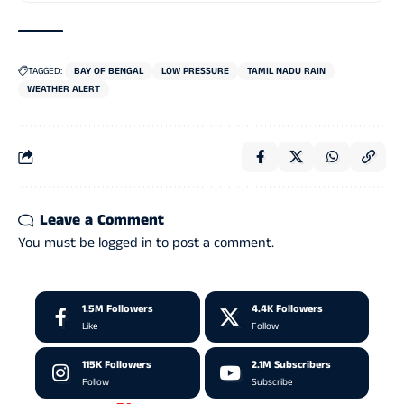
TAGGED:
BAY OF BENGAL
LOW PRESSURE
TAMIL NADU RAIN
WEATHER ALERT
Leave a Comment
You must be
logged in
to post a comment.
1.5M
Followers
4.4K
Followers
Like
Follow
115K
Followers
2.1M
Subscribers
Follow
Subscribe