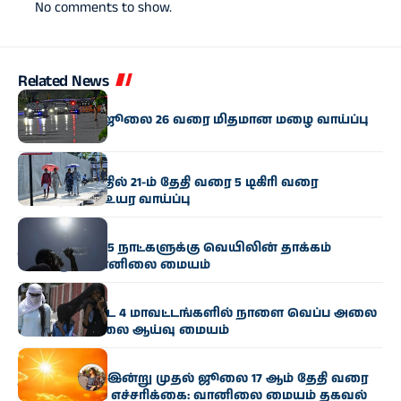
No comments to show.
Related News
வானிலை
தமிழகத்தில் ஜூலை 26 வரை மிதமான மழை வாய்ப்பு
வானிலை
உள் தமிழகத்தில் 21-ம் தேதி வரை 5 டிகிரி வரை
வெப்பநிலை உயர வாய்ப்பு
வானிலை
தமிழ்நாட்டில் 5 நாட்களுக்கு வெயிலின் தாக்கம்
தொடரும்: வானிலை மையம்
வானிலை
கரூர் உள்ளிட்ட 4 மாவட்டங்களில் நாளை வெப்ப அலை
வீசும்: வானிலை ஆய்வு மையம்
வானிலை
தமிழ்நாட்டில் இன்று முதல் ஜூலை 17 ஆம் தேதி வரை
வெப்ப அலை எச்சரிக்கை: வானிலை மையம் தகவல்