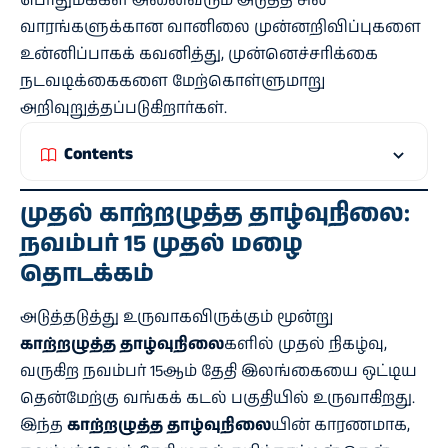
பொதுமக்கள் அனைவரும் அடுத்த சில
வாரங்களுக்கான வானிலை முன்னறிவிப்புகளை
உன்னிப்பாகக் கவனித்து, முன்னெச்சரிக்கை
நடவடிக்கைகளை மேற்கொள்ளுமாறு
அறிவுறுத்தப்படுகிறார்கள்.
Contents
முதல்
காற்றழுத்த தாழ்வுநிலை
:
நவம்பர் 15 முதல் மழை
தொடக்கம்
அடுத்தடுத்து உருவாகவிருக்கும் மூன்று
காற்றழுத்த தாழ்வுநிலை
களில் முதல் நிகழ்வு,
வருகிற நவம்பர் 15ஆம் தேதி இலங்கையை ஒட்டிய
தென்மேற்கு வங்கக் கடல் பகுதியில் உருவாகிறது.
இந்த
காற்றழுத்த தாழ்வுநிலை
யின் காரணமாக,