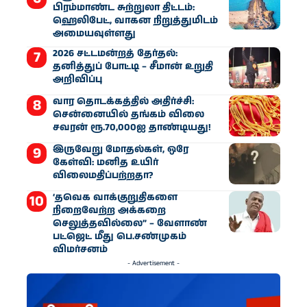
பிரம்மாண்ட சுற்றுலா திட்டம்:
ஹெலிபேட், வாகன நிறுத்துமிடம்
அமையவுள்ளது
2026 சட்டமன்றத் தேர்தல்:
தனித்துப் போட்டி – சீமான் உறுதி
அறிவிப்பு
வார தொடக்கத்தில் அதிர்ச்சி:
சென்னையில் தங்கம் விலை
சவரன் ரூ.70,000ஐ தாண்டியது!
இருவேறு மோதல்கள், ஒரே
கேள்வி: மனித உயிர்
விலைமதிப்பற்றதா?
‘தவெக வாக்குறுதிகளை
நிறைவேற்ற அக்கறை
செலுத்தவில்லை” – வேளாண்
பட்ஜெட் மீது பெ.சண்முகம்
விமர்சனம்
- Advertisement -