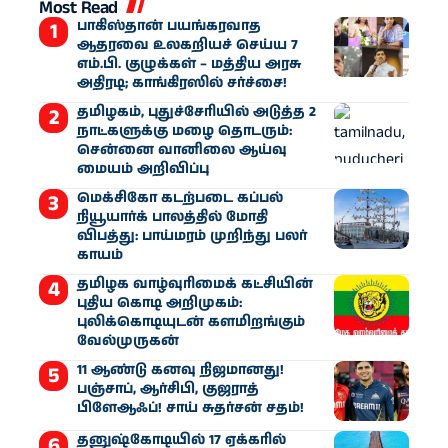
Most Read
பாகிஸ்தான் பயங்கரவாத
ஆதரவை உலகறியச் செய்ய 7
எம்.பி. குழுக்கள் – மத்திய அரசு
அதிரடி; காங்கிரஸில் சர்ச்சை!
தமிழகம், புதுச்சேரியில் அடுத்த 2
நாட்களுக்கு மழை தொடரும்:
சென்னை வானிலை ஆய்வு
மையம் அறிவிப்பு
மெக்சிகோ கடற்படை கப்பல்
நியூயார்க் பாலத்தில் மோதி
விபத்து: பாய்மரம் முறிந்து பலர்
காயம்
தமிழக வாழ்வுரிமைக் கட்சியின்
புதிய கொடி அறிமுகம்:
புலிக்கொடியுடன் களமிறங்கும்
வேல்முருகன்
11 ஆண்டு கனவு நிஜமானது!
பஞ்சாப், ஆர்சிபி, குஜராத்
பிளேஆஃப்! சாய் சுதர்சன் சதம்!
தனுஷ்கோடியில் 17 ஏக்கரில்