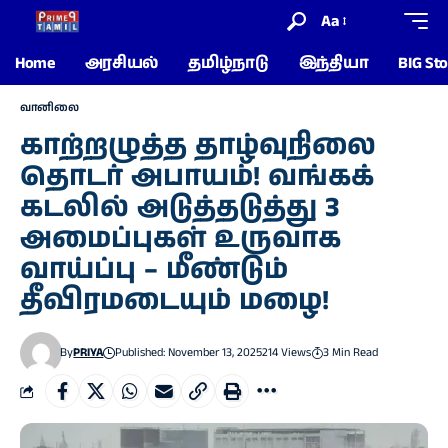
Aa
Home
அரசியல்
தமிழ்நாடு
இந்தியா
BIG Sto
வானிலை
காற்றழுத்த தாழ்வுநிலை
தொடர் அபாயம்! வங்கக்
கடலில் அடுத்தடுத்து 3
அமைப்புகள் உருவாக
வாய்ப்பு – மீண்டும்
தீவிரமடையும் மழை!
By
PRIYA
Published: November 13, 2025
214 Views
3 Min Read