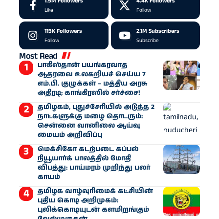
1.5M
Followers
4.4K
Followers
Like
Follow
115K
Followers
2.1M
Subscribers
Follow
Subscribe
Most Read
பாகிஸ்தான் பயங்கரவாத
ஆதரவை உலகறியச் செய்ய 7
எம்.பி. குழுக்கள் – மத்திய அரசு
அதிரடி; காங்கிரஸில் சர்ச்சை!
தமிழகம், புதுச்சேரியில் அடுத்த 2
நாட்களுக்கு மழை தொடரும்:
சென்னை வானிலை ஆய்வு
மையம் அறிவிப்பு
மெக்சிகோ கடற்படை கப்பல்
நியூயார்க் பாலத்தில் மோதி
விபத்து: பாய்மரம் முறிந்து பலர்
காயம்
தமிழக வாழ்வுரிமைக் கட்சியின்
புதிய கொடி அறிமுகம்:
புலிக்கொடியுடன் களமிறங்கும்