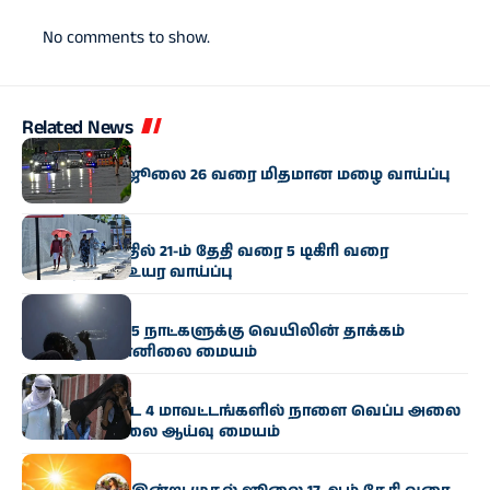
No comments to show.
Related News
வானிலை
தமிழகத்தில் ஜூலை 26 வரை மிதமான மழை வாய்ப்பு
வானிலை
உள் தமிழகத்தில் 21-ம் தேதி வரை 5 டிகிரி வரை
வெப்பநிலை உயர வாய்ப்பு
வானிலை
தமிழ்நாட்டில் 5 நாட்களுக்கு வெயிலின் தாக்கம்
தொடரும்: வானிலை மையம்
வானிலை
கரூர் உள்ளிட்ட 4 மாவட்டங்களில் நாளை வெப்ப அலை
வீசும்: வானிலை ஆய்வு மையம்
வானிலை