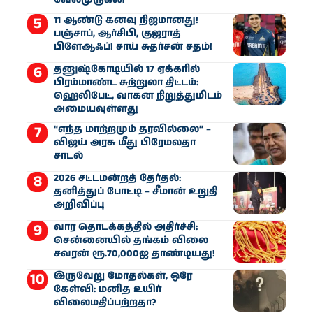
வேல்முருகன்
11 ஆண்டு கனவு நிஜமானது!
பஞ்சாப், ஆர்சிபி, குஜராத்
பிளேஆஃப்! சாய் சுதர்சன் சதம்!
தனுஷ்கோடியில் 17 ஏக்கரில்
பிரம்மாண்ட சுற்றுலா திட்டம்:
ஹெலிபேட், வாகன நிறுத்துமிடம்
அமையவுள்ளது
“எந்த மாற்றமும் தரவில்லை” –
விஜய் அரசு மீது பிரேமலதா
சாடல்
2026 சட்டமன்றத் தேர்தல்:
தனித்துப் போட்டி – சீமான் உறுதி
அறிவிப்பு
வார தொடக்கத்தில் அதிர்ச்சி:
சென்னையில் தங்கம் விலை
சவரன் ரூ.70,000ஐ தாண்டியது!
இருவேறு மோதல்கள், ஒரே
கேள்வி: மனித உயிர்
விலைமதிப்பற்றதா?