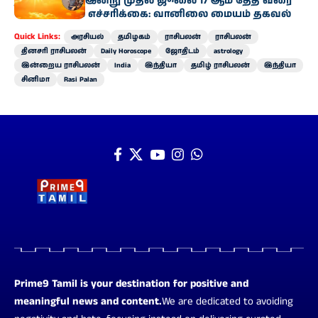
தமிழ்நாட்டில் இன்று முதல் ஜூலை 17 ஆம் தேதி வரை
வெப்ப அலை எச்சரிக்கை: வானிலை மையம் தகவல்
Quick Links:
அரசியல்
தமிழகம்
ராசிபலன்
ராசிபலன்
தினசரி ராசிபலன்
Daily Horoscope
ஜோதிடம்
astrology
இன்றைய ராசிபலன்
India
இந்தியா
தமிழ் ராசிபலன்
இந்தியா
சினிமா
Rasi Palan
Prime9 Tamil is your destination for positive and
meaningful news and content.
We are dedicated to avoiding