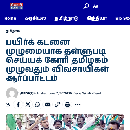
Aa
Home
அரசியல்
தமிழ்நாடு
இந்தியா
BIG Sto
தமிழகம்
பயிர்க் கடனை
முழுமையாக தள்ளுபடி
செய்யக் கோரி தமிழகம்
முழுவதும் விவசாயிகள்
ஆர்ப்பாட்டம்
By
PRIYA
Published: June 2, 2026
106 Views
2 Min Read