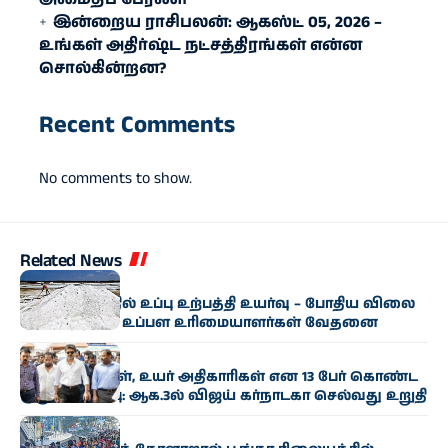
இன்றைய ராசிபலன்: ஆகஸ்ட் 05, 2026 –
உங்கள் அதிர்ஷ்ட நட்சத்திரங்கள் என்ன
சொல்கின்றன?
Recent Comments
No comments to show.
Related News
தமிழகம்
ராமநாதபுரத்தில் உப்பு உற்பத்தி உயர்வு – போதிய விலை
இல்லாததால் உப்பள உரிமையாளர்கள் வேதனை
அரசியல்
3 அமைச்சர்கள், உயர் அதிகாரிகள் என 13 பேர் கொண்ட
குழு அமைப்பு: ஆக.3ல் விஜய் கர்நாடகா செல்வது உறுதி
தமிழகம்