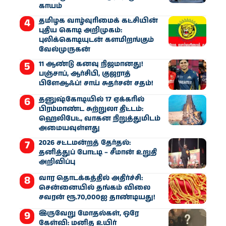
காயம்
தமிழக வாழ்வுரிமைக் கட்சியின்
புதிய கொடி அறிமுகம்:
புலிக்கொடியுடன் களமிறங்கும்
வேல்முருகன்
11 ஆண்டு கனவு நிஜமானது!
பஞ்சாப், ஆர்சிபி, குஜராத்
பிளேஆஃப்! சாய் சுதர்சன் சதம்!
தனுஷ்கோடியில் 17 ஏக்கரில்
பிரம்மாண்ட சுற்றுலா திட்டம்:
ஹெலிபேட், வாகன நிறுத்துமிடம்
அமையவுள்ளது
2026 சட்டமன்றத் தேர்தல்:
தனித்துப் போட்டி – சீமான் உறுதி
அறிவிப்பு
வார தொடக்கத்தில் அதிர்ச்சி:
சென்னையில் தங்கம் விலை
சவரன் ரூ.70,000ஐ தாண்டியது!
இருவேறு மோதல்கள், ஒரே
கேள்வி: மனித உயிர்