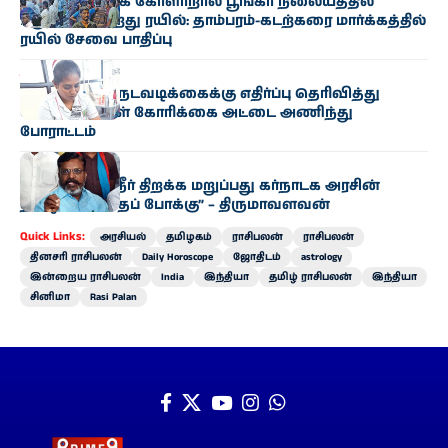
தொழில்நுட்பக் கோளாறால் பூங்கா நிலையத்தில்
பழுதாகி நின்றது ரயில்: தாம்பரம்-கடற்கரை மார்க்கத்தில்
ரயில் சேவை பாதிப்பு
தமிழகம்
ஆட்குறைப்பு நடவடிக்கைக்கு எதிர்ப்பு தெரிவித்து
செவிலியர்கள் கோரிக்கை அட்டை அணிந்து
போராட்டம்
அரசியல்
“காவிரியில் நீர் திறக்க மறுப்பது கர்நாடக அரசின்
தமிழர் விரோதப் போக்கு” – திருமாவளவன்
Quick Links:
அரசியல்
தமிழகம்
ராசிபலன்
ராசிபலன்
தினசரி ராசிபலன்
Daily Horoscope
ஜோதிடம்
astrology
இன்றைய ராசிபலன்
India
இந்தியா
தமிழ் ராசிபலன்
இந்தியா
சினிமா
Rasi Palan