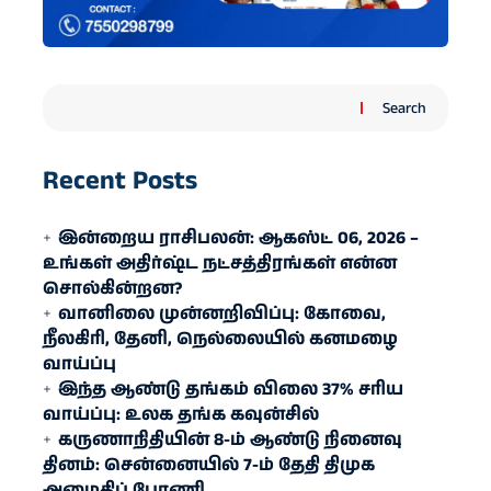
Search
Recent Posts
இன்றைய ராசிபலன்: ஆகஸ்ட் 06, 2026 –
உங்கள் அதிர்ஷ்ட நட்சத்திரங்கள் என்ன
சொல்கின்றன?
வானிலை முன்னறிவிப்பு: கோவை,
நீலகிரி, தேனி, நெல்லையில் கனமழை
வாய்ப்பு
இந்த ஆண்டு தங்கம் விலை 37% சரிய
வாய்ப்பு: உலக தங்க கவுன்சில்
கருணாநிதியின் 8-ம் ஆண்டு நினைவு
தினம்: சென்னையில் 7-ம் தேதி திமுக
அமைதிப் பேரணி