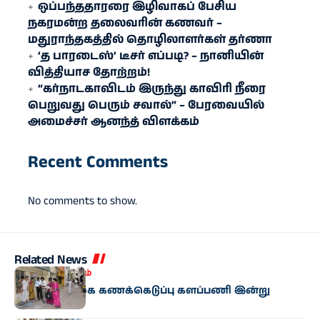
ஒப்பந்ததாரரை இழிவாகப் பேசிய
நகரமன்ற தலைவரின் கணவர் –
மதுராந்தகத்தில் தொழிலாளர்கள் தர்ணா
‘த பாரடைஸ்’ டீசர் எப்படி? – நானியின்
வித்தியாச தோற்றம்!
“கர்நாடகாவிடம் இருந்து காவிரி நீரை
பெறுவது பெரும் சவால்” – பேரவையில்
அமைச்சர் ஆனந்த் விளக்கம்
Recent Comments
No comments to show.
Related News
இந்தியா
தமிழகம்
மக்கள்தொகை கணக்கெடுப்பு களப்பணி இன்று
தொடக்கம்