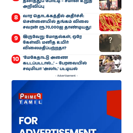
தனித்துப் போட்டி – சீமான் உறுதி
அறிவிப்பு
வார தொடக்கத்தில் அதிர்ச்சி:
சென்னையில் தங்கம் விலை
சவரன் ரூ.70,000ஐ தாண்டியது!
இருவேறு மோதல்கள், ஒரே
கேள்வி: மனித உயிர்
விலைமதிப்பற்றதா?
‘மேகேதாட்டு அணை
கட்டப்பட்டால்…’ – பேரவையில்
சவுமியா ‘அலர்ட்’ பட்டியல்
- Advertisement -