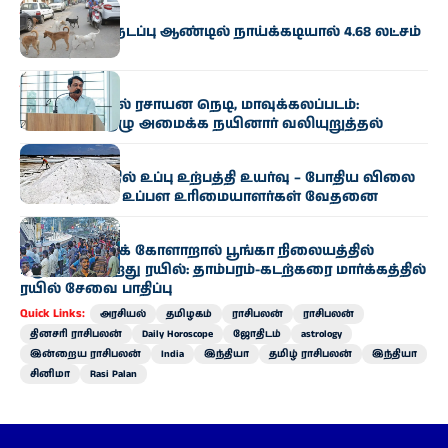
தமிழகம்
தமிழகத்தில் நடப்பு ஆண்டில் நாய்க்கடியால் 4.68 லட்சம்
பேர் பாதிப்பு
தமிழகம்
ஆவின் பாலில் ரசாயன நெடி, மாவுக்கலப்படம்:
உயர்மட்டக் குழு அமைக்க நயினார் வலியுறுத்தல்
தமிழகம்
ராமநாதபுரத்தில் உப்பு உற்பத்தி உயர்வு – போதிய விலை
இல்லாததால் உப்பள உரிமையாளர்கள் வேதனை
தமிழகம்
தொழில்நுட்பக் கோளாறால் பூங்கா நிலையத்தில்
பழுதாகி நின்றது ரயில்: தாம்பரம்-கடற்கரை மார்க்கத்தில்
ரயில் சேவை பாதிப்பு
Quick Links:
அரசியல்
தமிழகம்
ராசிபலன்
ராசிபலன்
தினசரி ராசிபலன்
Daily Horoscope
ஜோதிடம்
astrology
இன்றைய ராசிபலன்
India
இந்தியா
தமிழ் ராசிபலன்
இந்தியா
சினிமா
Rasi Palan