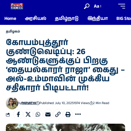
Aa
Home
அரசியல்
தமிழ்நாடு
இந்தியா
BIG Sto
தமிழகம்
கோயம்புத்தூர்
குண்டுவெடிப்பு: 26
ஆண்டுகளுக்குப் பிறகு
‘தையல்காரர் ராஜா’ கைது –
அல்-உம்மாவின் முக்கிய
சதிகாரர் பிடிபட்டார்!
By
PARVATHI
Published: July 10, 2025
1974 Views
2 Min Read