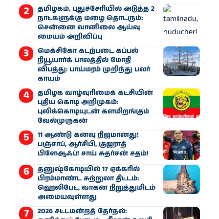
தமிழகம், புதுச்சேரியில் அடுத்த 2
நாட்களுக்கு மழை தொடரும்:
சென்னை வானிலை ஆய்வு
மையம் அறிவிப்பு
மெக்சிகோ கடற்படை கப்பல்
நியூயார்க் பாலத்தில் மோதி
விபத்து: பாய்மரம் முறிந்து பலர்
காயம்
தமிழக வாழ்வுரிமைக் கட்சியின்
புதிய கொடி அறிமுகம்:
புலிக்கொடியுடன் களமிறங்கும்
வேல்முருகன்
11 ஆண்டு கனவு நிஜமானது!
பஞ்சாப், ஆர்சிபி, குஜராத்
பிளேஆஃப்! சாய் சுதர்சன் சதம்!
தனுஷ்கோடியில் 17 ஏக்கரில்
பிரம்மாண்ட சுற்றுலா திட்டம்:
ஹெலிபேட், வாகன நிறுத்துமிடம்
அமையவுள்ளது
2026 சட்டமன்றத் தேர்தல்: