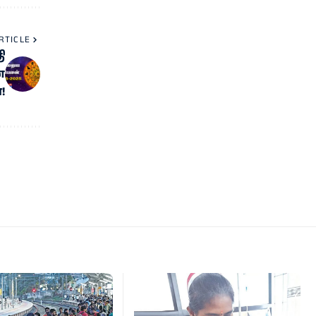
RTICLE
ி
ன
!