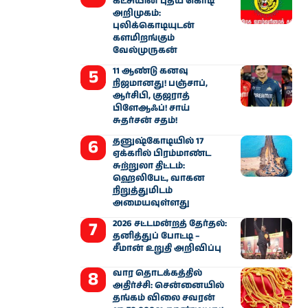
கட்சியின் புதிய கொடி
அறிமுகம்:
புலிக்கொடியுடன்
களமிறங்கும்
வேல்முருகன்
11 ஆண்டு கனவு
நிஜமானது! பஞ்சாப்,
ஆர்சிபி, குஜராத்
பிளேஆஃப்! சாய்
சுதர்சன் சதம்!
தனுஷ்கோடியில் 17
ஏக்கரில் பிரம்மாண்ட
சுற்றுலா திட்டம்:
ஹெலிபேட், வாகன
நிறுத்துமிடம்
அமையவுள்ளது
2026 சட்டமன்றத் தேர்தல்:
தனித்துப் போட்டி –
சீமான் உறுதி அறிவிப்பு
வார தொடக்கத்தில்
அதிர்ச்சி: சென்னையில்
தங்கம் விலை சவரன்