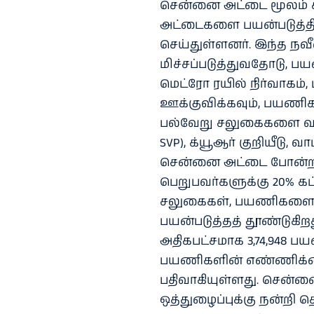
சென்னை அட்டை மூலம் சு
அட்டைகளை பயன்படுத்தி
செய்துள்ளனர். இந்த ந
மிச்சப்படுத்துவதோடு, 
மெட்ரோ ரயில் நிர்வாகம்
ஊக்குவிக்கவும், பயணிக
பல்வேறு சலுகைகளை வழங்கி
SVP), க்யூஆர் குறியீடு, வ
சென்னை அட்டை போன்றவற
பெறுபவர்களுக்கு 20% கட
சலுகைகள், பயணிகளை ம
பயன்படுத்தத் தூண்டுகிறத
அதிகபட்சமாக 3,74,948 
பயணிகளின் எண்ணிக்கை
பதிவாகியுள்ளது. சென்ன
ஒத்துழைப்புக்கு நன்றி தெ