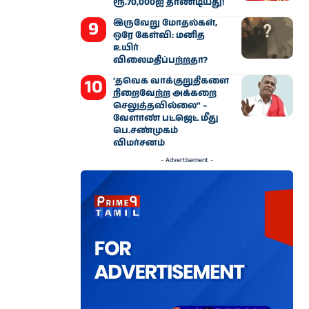
ரூ.70,000ஐ தாண்டியது!
இருவேறு மோதல்கள்,
ஒரே கேள்வி: மனித
உயிர்
விலைமதிப்பற்றதா?
‘தவெக வாக்குறுதிகளை
நிறைவேற்ற அக்கறை
செலுத்தவில்லை” –
வேளாண் பட்ஜெட் மீது
பெ.சண்முகம்
விமர்சனம்
- Advertisement -