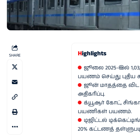
Highlights
SHARE
ஜூலை 2025-இல் 1,0
பயணம் செய்து புதிய
ஜூன் மாதத்தை விட 
அதிகரிப்பு.
க்யூஆர் கோட், சிங
பயணிகள் பயணம்.
டிஜிட்டல் டிக்கெட்ட
20% கட்டணத் தள்ளுபடி