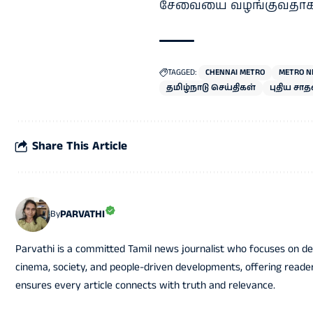
சேவையை வழங்குவதாக உ
TAGGED:
CHENNAI METRO
METRO N
தமிழ்நாடு செய்திகள்
புதிய ச
Share This Article
PARVATHI
By
Parvathi is a committed Tamil news journalist who focuses on del
cinema, society, and people-driven developments, offering readers
ensures every article connects with truth and relevance.