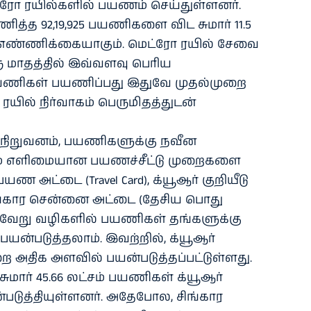
ட்ரோ ரயில்களில் பயணம் செய்துள்ளனர்.
ித்த 92,19,925 பயணிகளை விட சுமார் 11.5
ன எண்ணிக்கையாகும். மெட்ரோ ரயில் சேவை
ு மாதத்தில் இவ்வளவு பெரிய
ிகள் பயணிப்பது இதுவே முதல்முறை
யில் நிர்வாகம் பெருமிதத்துடன்
நிறுவனம், பயணிகளுக்கு நவீன
லம் எளிமையான பயணச்சீட்டு முறைகளை
பயண அட்டை (Travel Card), க்யூஆர் குறியீடு
 சிங்கார சென்னை அட்டை (தேசிய பொது
்வேறு வழிகளில் பயணிகள் தங்களுக்கு
ன்படுத்தலாம். இவற்றில், க்யூஆர்
றை அதிக அளவில் பயன்படுத்தப்பட்டுள்ளது.
சுமார் 45.66 லட்சம் பயணிகள் க்யூஆர்
்படுத்தியுள்ளனர். அதேபோல, சிங்கார