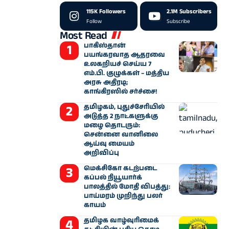
115K
Followers
2.1M
Subscribers
Follow
Subscribe
Most Read
பாகிஸ்தான்
பயங்கரவாத ஆதரவை
உலகறியச் செய்ய 7
எம்.பி. குழுக்கள் – மத்திய
அரசு அதிரடி;
காங்கிரஸில் சர்ச்சை!
தமிழகம், புதுச்சேரியில்
அடுத்த 2 நாட்களுக்கு
மழை தொடரும்:
சென்னை வானிலை
ஆய்வு மையம்
அறிவிப்பு
மெக்சிகோ கடற்படை
கப்பல் நியூயார்க்
பாலத்தில் மோதி விபத்து:
பாய்மரம் முறிந்து பலர்
காயம்
தமிழக வாழ்வுரிமைக்