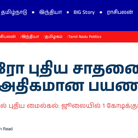
தமிழ்நாடு
இந்தியா
BIG Story
ராசிபலன்
ாசிபலன்
இந்தியா
தமிழகம்
Tamil Nadu Politics
 புதிய சாதனை: 
ம் அதிகமான பயண
் புதிய மைல்கல்: ஜூலையில் 1 கோடிக்
in Read