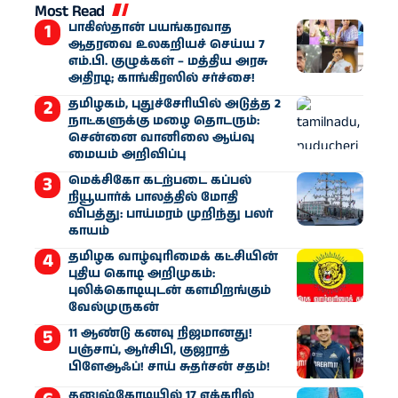
Most Read
பாகிஸ்தான் பயங்கரவாத
ஆதரவை உலகறியச் செய்ய 7
எம்.பி. குழுக்கள் – மத்திய அரசு
அதிரடி; காங்கிரஸில் சர்ச்சை!
தமிழகம், புதுச்சேரியில் அடுத்த 2
நாட்களுக்கு மழை தொடரும்:
சென்னை வானிலை ஆய்வு
மையம் அறிவிப்பு
மெக்சிகோ கடற்படை கப்பல்
நியூயார்க் பாலத்தில் மோதி
விபத்து: பாய்மரம் முறிந்து பலர்
காயம்
தமிழக வாழ்வுரிமைக் கட்சியின்
புதிய கொடி அறிமுகம்:
புலிக்கொடியுடன் களமிறங்கும்
வேல்முருகன்
11 ஆண்டு கனவு நிஜமானது!
பஞ்சாப், ஆர்சிபி, குஜராத்
பிளேஆஃப்! சாய் சுதர்சன் சதம்!
தனுஷ்கோடியில் 17 ஏக்கரில்