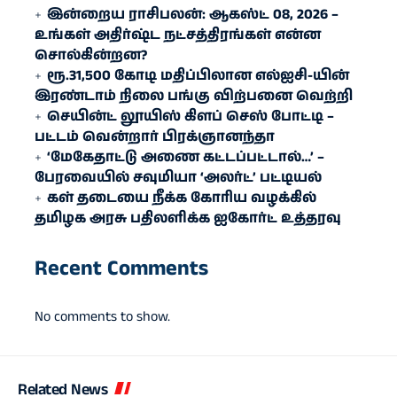
இன்றைய ராசிபலன்: ஆகஸ்ட் 08, 2026 –
உங்கள் அதிர்ஷ்ட நட்சத்திரங்கள் என்ன
சொல்கின்றன?
ரூ.31,500 கோடி மதிப்பிலான எல்ஐசி-​யின்
இரண்​டாம் நிலை பங்கு விற்பனை வெற்றி
செயின்ட் லூயிஸ் கிளப் செஸ் போட்டி –
பட்டம் வென்றார் பிரக்ஞானந்தா
‘மேகேதாட்டு அணை கட்டப்பட்டால்…’ –
பேரவையில் சவுமியா ‘அலர்ட்’ பட்டியல்
கள் தடையை நீக்க கோரிய வழக்கில்
தமிழக அரசு பதிலளிக்க ஐகோர்ட் உத்தரவு
Recent Comments
No comments to show.
Related News