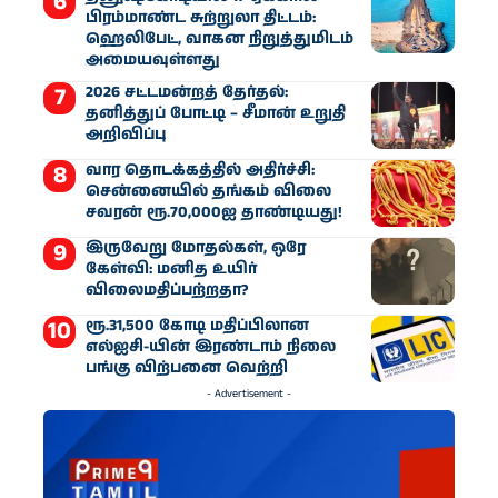
பிரம்மாண்ட சுற்றுலா திட்டம்:
ஹெலிபேட், வாகன நிறுத்துமிடம்
அமையவுள்ளது
2026 சட்டமன்றத் தேர்தல்:
தனித்துப் போட்டி – சீமான் உறுதி
அறிவிப்பு
வார தொடக்கத்தில் அதிர்ச்சி:
சென்னையில் தங்கம் விலை
சவரன் ரூ.70,000ஐ தாண்டியது!
இருவேறு மோதல்கள், ஒரே
கேள்வி: மனித உயிர்
விலைமதிப்பற்றதா?
ரூ.31,500 கோடி மதிப்பிலான
எல்ஐசி-​யின் இரண்​டாம் நிலை
பங்கு விற்பனை வெற்றி
- Advertisement -