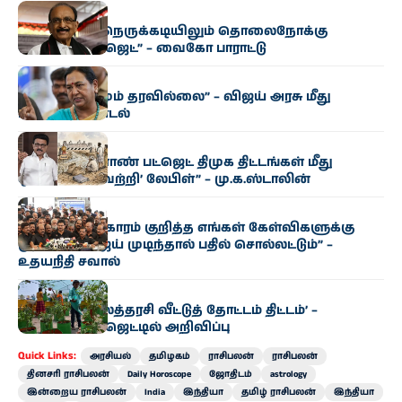
அரசியல்
“மிகுந்த நிதி நெருக்கடியிலும் தொலைநோக்கு
வேளாண் பட்ஜெட்” – வைகோ பாராட்டு
அரசியல்
“எந்த மாற்றமும் தரவில்லை” – விஜய் அரசு மீது
பிரேமலதா சாடல்
அரசியல்
“தமிழக வேளாண் பட்ஜெட் திமுக திட்டங்கள் மீது
ஒட்டப்பட்ட ‘வெற்றி’ லேபிள்” – மு.க.ஸ்டாலின்
அரசியல்
“காவிரி விவகாரம் குறித்த எங்கள் கேள்விகளுக்கு
முதல்வர் விஜய் முடிந்தால் பதில் சொல்லட்டும்” –
உதயநிதி சவால்
அரசியல்
‘வெற்றி இல்லத்தரசி வீட்டுத் தோட்டம் திட்டம்’ –
வேளாண் பட்ஜெட்டில் அறிவிப்பு
Quick Links:
அரசியல்
தமிழகம்
ராசிபலன்
ராசிபலன்
தினசரி ராசிபலன்
Daily Horoscope
ஜோதிடம்
astrology
இன்றைய ராசிபலன்
India
இந்தியா
தமிழ் ராசிபலன்
இந்தியா