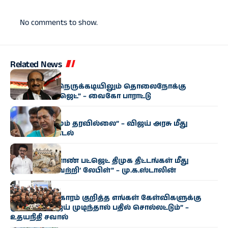
No comments to show.
Related News
அரசியல்
“மிகுந்த நிதி நெருக்கடியிலும் தொலைநோக்கு
வேளாண் பட்ஜெட்” – வைகோ பாராட்டு
அரசியல்
“எந்த மாற்றமும் தரவில்லை” – விஜய் அரசு மீது
பிரேமலதா சாடல்
அரசியல்
“தமிழக வேளாண் பட்ஜெட் திமுக திட்டங்கள் மீது
ஒட்டப்பட்ட ‘வெற்றி’ லேபிள்” – மு.க.ஸ்டாலின்
அரசியல்
“காவிரி விவகாரம் குறித்த எங்கள் கேள்விகளுக்கு
முதல்வர் விஜய் முடிந்தால் பதில் சொல்லட்டும்” –
உதயநிதி சவால்