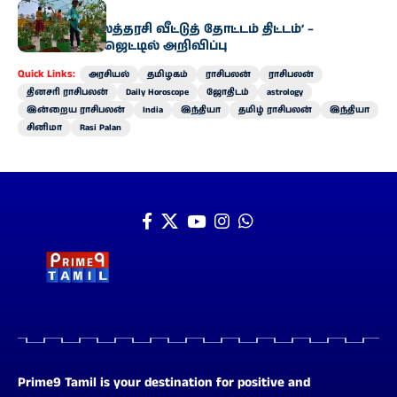
அரசியல்
‘வெற்றி இல்லத்தரசி வீட்டுத் தோட்டம் திட்டம்’ –
வேளாண் பட்ஜெட்டில் அறிவிப்பு
Quick Links:
அரசியல்
தமிழகம்
ராசிபலன்
ராசிபலன்
தினசரி ராசிபலன்
Daily Horoscope
ஜோதிடம்
astrology
இன்றைய ராசிபலன்
India
இந்தியா
தமிழ் ராசிபலன்
இந்தியா
சினிமா
Rasi Palan
Prime9 Tamil is your destination for positive and