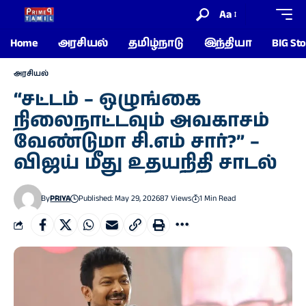
Aa
Home
அரசியல்
தமிழ்நாடு
இந்தியா
BIG Sto
அரசியல்
“சட்டம் – ஒழுங்கை
நிலைநாட்டவும் அவகாசம்
வேண்டுமா சி.எம் சார்?” –
விஜய் மீது உதயநிதி சாடல்
By
PRIYA
Published: May 29, 2026
87 Views
1 Min Read