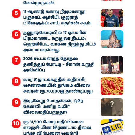
வேல்முருகன்
11 ஆண்டு கனவு நிஜமானது!
பஞ்சாப், ஆர்சிபி, குஜராத்
பிளேஆஃப்! சாய் சுதர்சன் சதம்!
தனுஷ்கோடியில் 17 ஏக்கரில்
பிரம்மாண்ட சுற்றுலா திட்டம்:
ஹெலிபேட், வாகன நிறுத்துமிடம்
அமையவுள்ளது
2026 சட்டமன்றத் தேர்தல்:
தனித்துப் போட்டி – சீமான் உறுதி
அறிவிப்பு
வார தொடக்கத்தில் அதிர்ச்சி:
சென்னையில் தங்கம் விலை
சவரன் ரூ.70,000ஐ தாண்டியது!
இருவேறு மோதல்கள், ஒரே
கேள்வி: மனித உயிர்
விலைமதிப்பற்றதா?
ரூ.31,500 கோடி மதிப்பிலான
எல்ஐசி-​யின் இரண்​டாம் நிலை
பங்கு விற்பனை வெற்றி