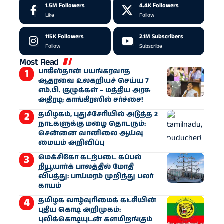
1.5M
Followers
4.4K
Followers
Like
Follow
115K
Followers
2.1M
Subscribers
Follow
Subscribe
Most Read
பாகிஸ்தான் பயங்கரவாத
ஆதரவை உலகறியச் செய்ய 7
எம்.பி. குழுக்கள் – மத்திய அரசு
அதிரடி; காங்கிரஸில் சர்ச்சை!
தமிழகம், புதுச்சேரியில் அடுத்த 2
நாட்களுக்கு மழை தொடரும்:
சென்னை வானிலை ஆய்வு
மையம் அறிவிப்பு
மெக்சிகோ கடற்படை கப்பல்
நியூயார்க் பாலத்தில் மோதி
விபத்து: பாய்மரம் முறிந்து பலர்
காயம்
தமிழக வாழ்வுரிமைக் கட்சியின்
புதிய கொடி அறிமுகம்:
புலிக்கொடியுடன் களமிறங்கும்