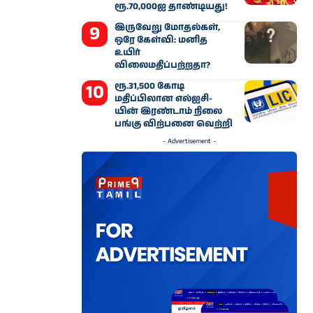
ரூ.70,000ஐ தாண்டியது!
இருவேறு மோதல்கள்,
ஒரே கேள்வி: மனித
உயிர்
விலைமதிப்பற்றதா?
ரூ.31,500 கோடி
மதிப்பிலான எல்ஐசி-​
யின் இரண்​டாம் நிலை
பங்கு விற்பனை வெற்றி
- Advertisement -