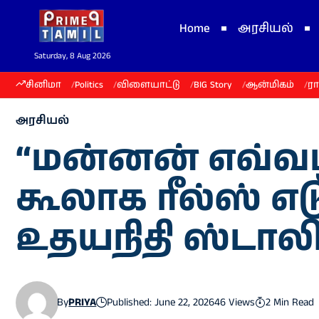
Home
அரசியல்
Saturday, 8 Aug 2026
சினிமா
Politics
விளையாட்டு
BIG Story
ஆன்மிகம்
ர
அரசியல்
“மன்னன் எவ்வழ
கூலாக ரீல்ஸ் எட
உதயநிதி ஸ்டாலின
By
PRIYA
Published: June 22, 2026
46 Views
2 Min Read