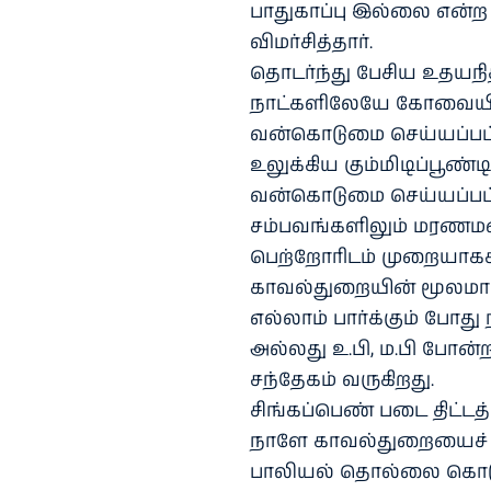
பாதுகாப்பு இல்லை என்
விமர்சித்தார்.
தொடர்ந்து பேசிய உதயநித
நாட்களிலேயே கோவையில
வன்கொடுமை செய்யப்பட்
உலுக்கிய கும்மிடிப்பூண்
வன்கொடுமை செய்யப்பட்டு 
சம்பவங்களிலும் மரணம
பெற்றோரிடம் முறையாகக்
காவல்துறையின் மூலமாக
எல்லாம் பார்க்கும் போது
அல்லது உ.பி, ம.பி போன
சந்தேகம் வருகிறது.
சிங்கப்பெண் படை திட்ட
நாளே காவல்துறையைச் சே
பாலியல் தொல்லை கொடுத்