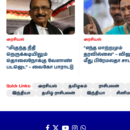
அரசியல்
அரசியல்
“மிகுந்த நிதி
“எந்த மாற்றமும்
நெருக்கடியிலும்
தரவில்லை” – விஜ
தொலைநோக்கு வேளாண்
மீது பிரேமலதா சா
பட்ஜெட்” – வைகோ பாராட்டு
Quick Links:
அரசியல்
தமிழகம்
ராசிபலன்
இந்தியா
தமிழ் ராசிபலன்
இந்தியா
சினிம