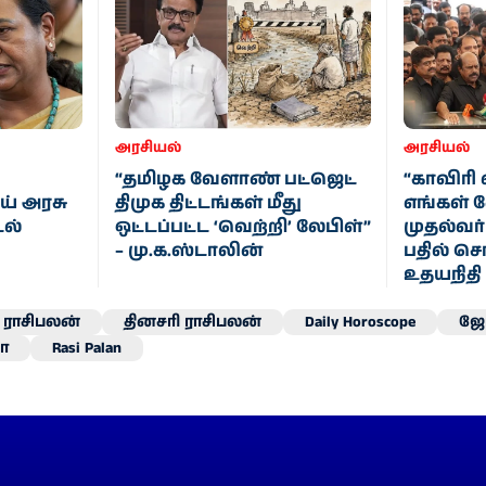
அரசியல்
அரசியல்
“தமிழக வேளாண் பட்ஜெட்
“காவிரி 
ய் அரசு
திமுக திட்டங்கள் மீது
எங்கள் 
டல்
ஒட்டப்பட்ட ‘வெற்றி’ லேபிள்”
முதல்வர்
– மு.க.ஸ்டாலின்
பதில் சொ
உதயநிதி
ராசிபலன்
தினசரி ராசிபலன்
Daily Horoscope
ஜோ
ா
Rasi Palan