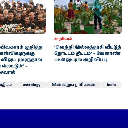
அரசியல்
விவகாரம் குறித்த
‘வெற்றி இல்லத்தரசி வீட்டுத்
கேள்விகளுக்கு
தோட்டம் திட்டம்’ – வேளாண்
 விஜய் முடிந்தால்
பட்ஜெட்டில் அறிவிப்பு
ல்லட்டும்” –
 சவால்
திடம்
astrology
இன்றைய ராசிபலன்
India