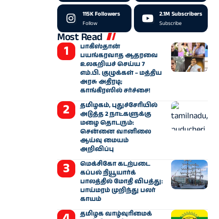
115K
Followers
2.1M
Subscribers
Follow
Subscribe
Most Read
பாகிஸ்தான்
பயங்கரவாத ஆதரவை
உலகறியச் செய்ய 7
எம்.பி. குழுக்கள் – மத்திய
அரசு அதிரடி;
காங்கிரஸில் சர்ச்சை!
தமிழகம், புதுச்சேரியில்
அடுத்த 2 நாட்களுக்கு
மழை தொடரும்:
சென்னை வானிலை
ஆய்வு மையம்
அறிவிப்பு
மெக்சிகோ கடற்படை
கப்பல் நியூயார்க்
பாலத்தில் மோதி விபத்து:
பாய்மரம் முறிந்து பலர்
காயம்
தமிழக வாழ்வுரிமைக்