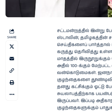
சட்டமன்றத்தில் இன்று பே
ஸ்டாலின், தமிழகத்தின் 
SHARE
செய்திகளைப் பார்த்தால
கருத்து தெரிவித்து உள்
மாதத்தில் இருநூறுக்கும்
அதில் 100-க்கும் மேற்பட்
வன்கொடுமைகள். ஜனநாய
குழந்தைகளை தூண்டிவிட்டு
தனது கட்சிக்கும் ஓட்ட
சுயலாபத்திற்காக பயன்ப
இருப்பவர். இப்படி அதிக
குழந்தைகளுக்கும் பாதுக