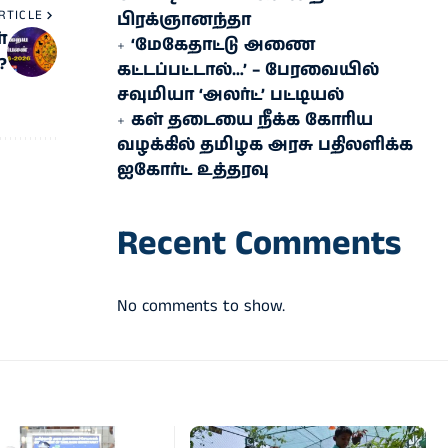
RTICLE
பிரக்ஞானந்தா
்
‘மேகேதாட்டு அணை
?
கட்டப்பட்டால்…’ – பேரவையில்
சவுமியா ‘அலர்ட்’ பட்டியல்
கள் தடையை நீக்க கோரிய
வழக்கில் தமிழக அரசு பதிலளிக்க
ஐகோர்ட் உத்தரவு
Recent Comments
No comments to show.