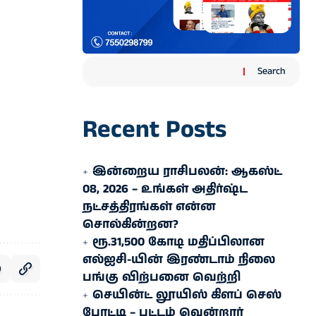
Search
Recent Posts
இன்றைய ராசிபலன்: ஆகஸ்ட்
08, 2026 – உங்கள் அதிர்ஷ்ட
நட்சத்திரங்கள் என்ன
சொல்கின்றன?
ரூ.31,500 கோடி மதிப்பிலான
எல்ஐசி-​யின் இரண்​டாம் நிலை
பங்கு விற்பனை வெற்றி
செயின்ட் லூயிஸ் கிளப் செஸ்
போட்டி – பட்டம் வென்றார்