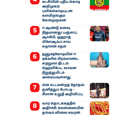
கட்சியின் புதிய கொடி
அறிமுகம்:
புலிக்கொடியுடன்
களமிறங்கும்
வேல்முருகன்
11 ஆண்டு கனவு
நிஜமானது! பஞ்சாப்,
ஆர்சிபி, குஜராத்
பிளேஆஃப்! சாய்
சுதர்சன் சதம்!
தனுஷ்கோடியில் 17
ஏக்கரில் பிரம்மாண்ட
சுற்றுலா திட்டம்:
ஹெலிபேட், வாகன
நிறுத்துமிடம்
அமையவுள்ளது
2026 சட்டமன்றத் தேர்தல்:
தனித்துப் போட்டி –
சீமான் உறுதி அறிவிப்பு
வார தொடக்கத்தில்
அதிர்ச்சி: சென்னையில்
தங்கம் விலை சவரன்