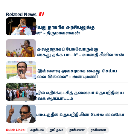
Related News
அரசியல்
“உதயநிதி பேசியது நாகரிக அரசியலுக்கு
ஏற்புடையதல்ல” – திருமாவளவன்
அரசியல்
“பெண்களை அவதூறாகப் பேசுவோருக்கு
உதயநிதியின் கைது தக்க பாடம்” – வானதி சீனிவாசன்
அரசியல்
“உதயநிதியை இவ்வளவு அவசரமாக கைது செய்ய
வேண்டிய தேவை இல்லை” – அன்புமணி
அரசியல்
கும்பகோணத்தில் எதிர்க்கட்சித் தலைவர் உதயநிதியை
கண்டித்து தவெக ஆர்ப்பாட்டம்
அரசியல்
தஞ்சை ஆர்ப்பாட்டத்தில் உதயநிதியின் பேச்சு: வைகோ
கண்டனம்
Quick Links:
அரசியல்
தமிழகம்
ராசிபலன்
ராசிபலன்