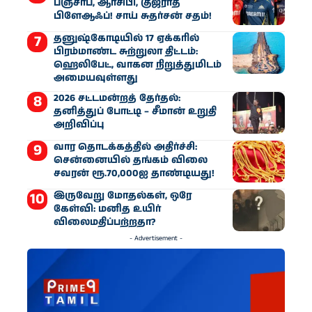
பஞ்சாப், ஆர்சிபி, குஜராத்
பிளேஆஃப்! சாய் சுதர்சன் சதம்!
தனுஷ்கோடியில் 17 ஏக்கரில்
பிரம்மாண்ட சுற்றுலா திட்டம்:
ஹெலிபேட், வாகன நிறுத்துமிடம்
அமையவுள்ளது
2026 சட்டமன்றத் தேர்தல்:
தனித்துப் போட்டி – சீமான் உறுதி
அறிவிப்பு
வார தொடக்கத்தில் அதிர்ச்சி:
சென்னையில் தங்கம் விலை
சவரன் ரூ.70,000ஐ தாண்டியது!
இருவேறு மோதல்கள், ஒரே
கேள்வி: மனித உயிர்
விலைமதிப்பற்றதா?
- Advertisement -