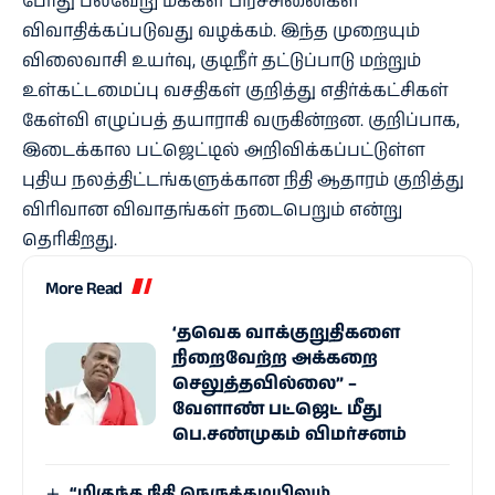
போது பல்வேறு மக்கள் பிரச்சினைகள்
விவாதிக்கப்படுவது வழக்கம். இந்த முறையும்
விலைவாசி உயர்வு, குடிநீர் தட்டுப்பாடு மற்றும்
உள்கட்டமைப்பு வசதிகள் குறித்து எதிர்க்கட்சிகள்
கேள்வி எழுப்பத் தயாராகி வருகின்றன. குறிப்பாக,
இடைக்கால பட்ஜெட்டில் அறிவிக்கப்பட்டுள்ள
புதிய நலத்திட்டங்களுக்கான நிதி ஆதாரம் குறித்து
விரிவான விவாதங்கள் நடைபெறும் என்று
தெரிகிறது.
More Read
‘தவெக வாக்குறுதிகளை
நிறைவேற்ற அக்கறை
செலுத்தவில்லை” –
வேளாண் பட்ஜெட் மீது
பெ.சண்முகம் விமர்சனம்
“மிகுந்த நிதி நெருக்கடியிலும்