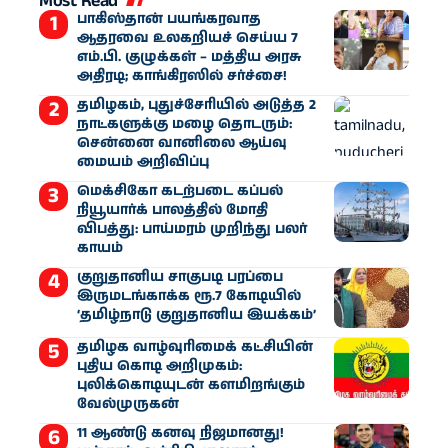
Most Read
பாகிஸ்தான் பயங்கரவாத
ஆதரவை உலகறியச் செய்ய 7
எம்.பி. குழுக்கள் – மத்திய அரசு
அதிரடி; காங்கிரஸில் சர்ச்சை!
தமிழகம், புதுச்சேரியில் அடுத்த 2
நாட்களுக்கு மழை தொடரும்:
சென்னை வானிலை ஆய்வு
மையம் அறிவிப்பு
மெக்சிகோ கடற்படை கப்பல்
நியூயார்க் பாலத்தில் மோதி
விபத்து: பாய்மரம் முறிந்து பலர்
காயம்
குறுதானிய சாகுபடி பரப்பை
இருமடங்காக்க ரூ.7 கோடியில்
‘தமிழ்நாடு குறுதானிய இயக்கம்’
தமிழக வாழ்வுரிமைக் கட்சியின்
புதிய கொடி அறிமுகம்:
புலிக்கொடியுடன் களமிறங்கும்
வேல்முருகன்
11 ஆண்டு கனவு நிஜமானது!