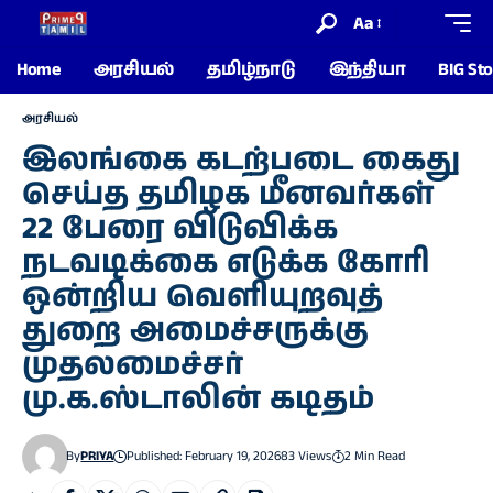
Aa
Home
அரசியல்
தமிழ்நாடு
இந்தியா
BIG Sto
அரசியல்
இலங்கை கடற்படை கைது
செய்த தமிழக மீனவர்கள்
22 பேரை விடுவிக்க
நடவடிக்கை எடுக்க கோரி
ஒன்றிய வெளியுறவுத்
துறை அமைச்சருக்கு
முதலமைச்சர்
மு.க.ஸ்டாலின் கடிதம்
By
PRIYA
Published: February 19, 2026
83 Views
2 Min Read