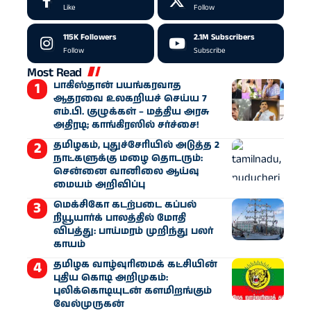
Like
Follow
115K
Followers
2.1M
Subscribers
Follow
Subscribe
Most Read
பாகிஸ்தான் பயங்கரவாத
ஆதரவை உலகறியச் செய்ய 7
எம்.பி. குழுக்கள் – மத்திய அரசு
அதிரடி; காங்கிரஸில் சர்ச்சை!
தமிழகம், புதுச்சேரியில் அடுத்த 2
நாட்களுக்கு மழை தொடரும்:
சென்னை வானிலை ஆய்வு
மையம் அறிவிப்பு
மெக்சிகோ கடற்படை கப்பல்
நியூயார்க் பாலத்தில் மோதி
விபத்து: பாய்மரம் முறிந்து பலர்
காயம்
தமிழக வாழ்வுரிமைக் கட்சியின்
புதிய கொடி அறிமுகம்:
புலிக்கொடியுடன் களமிறங்கும்
வேல்முருகன்