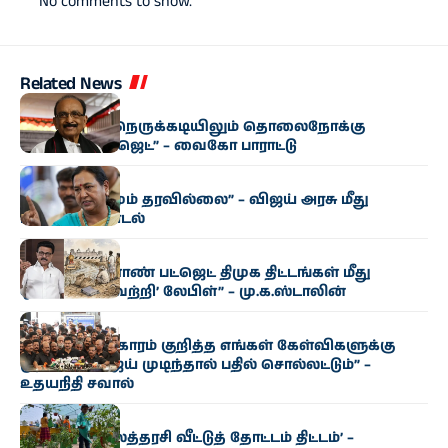
No comments to show.
Related News
அரசியல்
“மிகுந்த நிதி நெருக்கடியிலும் தொலைநோக்கு
வேளாண் பட்ஜெட்” – வைகோ பாராட்டு
அரசியல்
“எந்த மாற்றமும் தரவில்லை” – விஜய் அரசு மீது
பிரேமலதா சாடல்
அரசியல்
“தமிழக வேளாண் பட்ஜெட் திமுக திட்டங்கள் மீது
ஒட்டப்பட்ட ‘வெற்றி’ லேபிள்” – மு.க.ஸ்டாலின்
அரசியல்
“காவிரி விவகாரம் குறித்த எங்கள் கேள்விகளுக்கு
முதல்வர் விஜய் முடிந்தால் பதில் சொல்லட்டும்” –
உதயநிதி சவால்
அரசியல்
‘வெற்றி இல்லத்தரசி வீட்டுத் தோட்டம் திட்டம்’ –