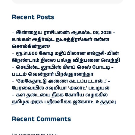
Recent Posts
இன்றைய ராசிபலன்: ஆகஸ்ட் 08, 2026 –
உங்கள் அதிர்ஷ்ட நட்சத்திரங்கள் என்ன
சொல்கின்றன?
ரூ.31,500 கோடி மதிப்பிலான எல்ஐசி-​யின்
இரண்​டாம் நிலை பங்கு விற்பனை வெற்றி
செயின்ட் லூயிஸ் கிளப் செஸ் போட்டி –
பட்டம் வென்றார் பிரக்ஞானந்தா
‘மேகேதாட்டு அணை கட்டப்பட்டால்…’ –
பேரவையில் சவுமியா ‘அலர்ட்’ பட்டியல்
கள் தடையை நீக்க கோரிய வழக்கில்
தமிழக அரசு பதிலளிக்க ஐகோர்ட் உத்தரவு
Recent Comments