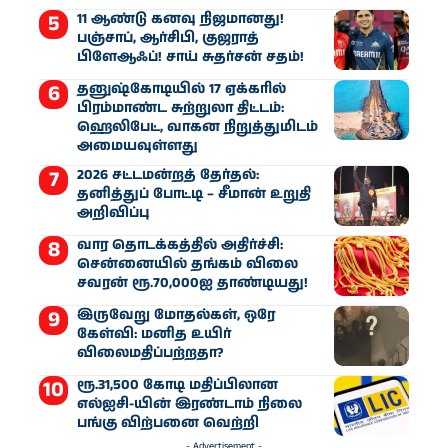
11 ஆண்டு கனவு நிஜமானது!
பஞ்சாப், ஆர்சிபி, குஜராத்
பிளேஆஃப்! சாய் சுதர்சன் சதம்!
தனுஷ்கோடியில் 17 ஏக்கரில்
பிரம்மாண்ட சுற்றுலா திட்டம்:
ஹெலிபேட், வாகன நிறுத்துமிடம்
அமையவுள்ளது
2026 சட்டமன்றத் தேர்தல்:
தனித்துப் போட்டி – சீமான் உறுதி
அறிவிப்பு
வார தொடக்கத்தில் அதிர்ச்சி:
சென்னையில் தங்கம் விலை
சவரன் ரூ.70,000ஐ தாண்டியது!
இருவேறு மோதல்கள், ஒரே
கேள்வி: மனித உயிர்
விலைமதிப்பற்றதா?
ரூ.31,500 கோடி மதிப்பிலான
எல்ஐசி-​யின் இரண்​டாம் நிலை
பங்கு விற்பனை வெற்றி
- Advertisement -