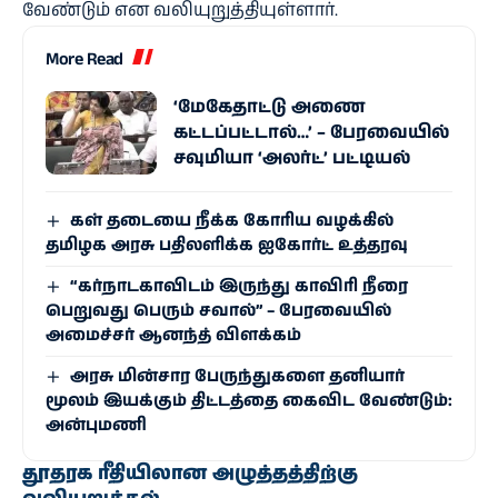
வேண்டும் என வலியுறுத்தியுள்ளார்.
More Read
‘மேகேதாட்டு அணை
கட்டப்பட்டால்…’ – பேரவையில்
சவுமியா ‘அலர்ட்’ பட்டியல்
கள் தடையை நீக்க கோரிய வழக்கில்
தமிழக அரசு பதிலளிக்க ஐகோர்ட் உத்தரவு
“கர்நாடகாவிடம் இருந்து காவிரி நீரை
பெறுவது பெரும் சவால்” – பேரவையில்
அமைச்சர் ஆனந்த் விளக்கம்
அரசு மின்சார பேருந்துகளை தனியார்
மூலம் இயக்கும் திட்டத்தை கைவிட வேண்டும்:
அன்புமணி
தூதரக ரீதியிலான அழுத்தத்திற்கு