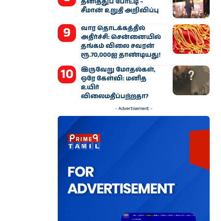
தனித்துப் போட்டி –
சீமான் உறுதி அறிவிப்பு
வார தொடக்கத்தில்
அதிர்ச்சி: சென்னையில்
தங்கம் விலை சவரன்
ரூ.70,000ஐ தாண்டியது!
இருவேறு மோதல்கள்,
ஒரே கேள்வி: மனித
உயிர்
விலைமதிப்பற்றதா?
- Advertisement -