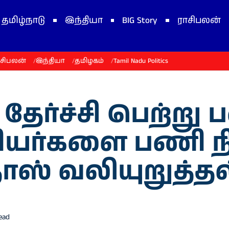
தமிழ்நாடு
இந்தியா
BIG Story
ராசிபலன்
ாசிபலன்
இந்தியா
தமிழகம்
Tamil Nadu Politics
 தேர்ச்சி பெற்று 
ியர்களை பணி நிர
ாஸ் வலியுறுத்தல
ead