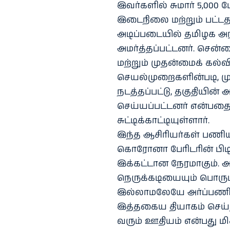
இவர்களில் சுமார் 5,000 ப
இடைநிலை மற்றும் பட்டத
அடிப்படையில் தமிழக அர
அமர்த்தப்பட்டனர். சென்
மற்றும் முதன்மைக் கல்வ
செயல்முறைகளின்படி, முறை
நடத்தப்பட்டு, தகுதியின
செய்யப்பட்டனர் என்பத
சுட்டிக்காட்டியுள்ளார்.
இந்த ஆசிரியர்கள் பணியி
கொரோனா பேரிடரின் பிடிய
இக்கட்டான நேரமாகும். அந
நெருக்கடியையும் பொருட்
இல்லாமலேயே அர்ப்பணிப்
இத்தகைய தியாகம் செய்த
வரும் ஊதியம் என்பது 