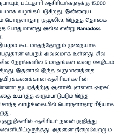
ூபாயும், பட்டதாரி ஆசிரியர்களுக்கு 15,000
பூதியமாக வழங்கப்படுகிறது. இன்றைய
ும் பொருளாதார சூழலில், இந்தத் தொகை
டத்த போதுமானது அல்ல என்று
Ramadoss
.
தியமும் கூட மாதந்தோறும் முறையாக
்பதுதான் பெரும் அவலமாக உள்ளது. சில
, சில நேரங்களில் 5 மாதங்கள் வரை ஊதியம்
ுகிறது. இதனால் இந்த வருமானத்தை
ம் ஆயிரக்கணக்கான ஆசிரியர்களின்
ணா துயரத்திற்கு ஆளாகியுள்ளன. அரசுப்
்தை உயர்த்த அரும்பாடுபடும் இந்த
 சொந்த வாழ்க்கையில் பொருளாதார ரீதியாக
றது.
குறுதிகளில் ஆசிரியர் நலன் குறித்து
வெளியிட்டிருந்தது. அதனை நிறைவேற்றும்