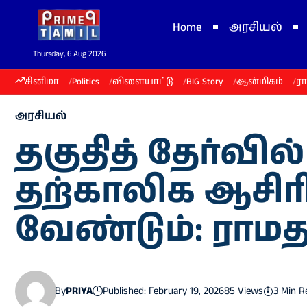
Home
அரசியல்
Thursday, 6 Aug 2026
சினிமா
Politics
விளையாட்டு
BIG Story
ஆன்மிகம்
ர
அரசியல்
தகுதித் தேர்வில்
தற்காலிக ஆசிர
வேண்டும்: ராமத
By
PRIYA
Published: February 19, 2026
85 Views
3 Min R