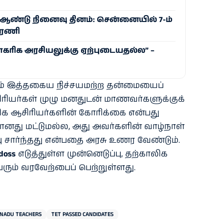
் ஆண்டு நினைவு தினம்: சென்னையில் 7-ம்
பேரணி
ாகரிக அரசியலுக்கு ஏற்புடையதல்ல” –
ும் இத்தகைய நிச்சயமற்ற தன்மையைப்
ிரியர்கள் முழு மனதுடன் மாணவர்களுக்குக்
காலிக ஆசிரியர்களின் கோரிக்கை என்பது
ானது மட்டுமல்ல, அது அவர்களின் வாழ்நாள்
 சார்ந்தது என்பதை அரசு உணர வேண்டும்.
doss
எடுத்துள்ள முன்னெடுப்பு, தற்காலிக
ெரும் வரவேற்பைப் பெற்றுள்ளது.
 NADU TEACHERS
TET PASSED CANDIDATES