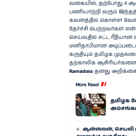
வகையில், தற்போது 4 ஆ
பணியாற்றி வரும் இந்தத்
கவனத்தில் கொள்ள வேண்ட
தேர்ச்சி பெற்றவர்கள் எ
செய்வதில் சட்ட ரீதியான
மனிதாபிமான அடிப்படையி
கருதியும் தமிழக முதலம
தற்காலிக ஆசிரியர்களை 
Ramadoss
தனது அறிக்கைய
More Read
தமிழக வே
அம்சங்க
ஆன்லைன், செயலி ம