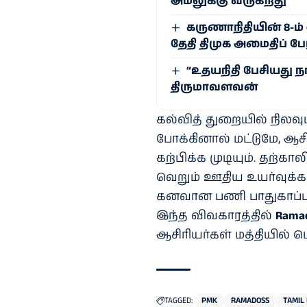
அமலுக்கு வருகிறது
கருணாநிதியின் 8-ம
தேதி திமுக அமைதிப் 
“உதயநிதி பேசியது ந
திருமாவளவன்
கல்வித் துறையில் நிலவ
போக்கினால் மட்டுமே, ஆச
கற்பிக்க முடியும். தற்
வெறும் ஊதிய உயர்வுக்க
கனவான பணி பாதுகாப்பு
இந்த விவகாரத்தில்
Rama
ஆசிரியர்கள் மத்தியில் ப
TAGGED:
PMK
RAMADOSS
TAMIL