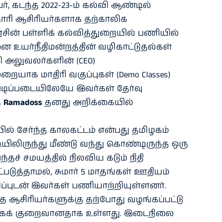
ேர், கடந்த 2022-23-ம் கல்வி ஆண்டில்
ாரி ஆசிரியர்களாக தற்காலிக
சின் பள்ளிக் கல்வித்துறையில் பணியில்
னை உயர்நீதிமன்றத்தின் வழிகாட்டுதல்கள்
ி அலுவலர்களின் (CEO)
யாக மாதிரி வகுப்புகள் (Demo Classes)
் அடிப்படையிலேயே இவர்கள் தேர்வு
ை
Ramadoss
தனது அறிக்கையில்
ல் சேர்ந்த காலகட்டம் என்பது தமிழகம்
ிலிருந்து மீண்டு வந்து கொண்டிருந்த ஒரு
்தச் சமயத்தில் நிலவிய கடும் நிதி
படுத்தாமல், சுமார் 5 மாதங்கள் ஊதியம்
புடன் இவர்கள் பணியாற்றியுள்ளனர்.
 ஆசிரியர்களுக்கு தற்போது வழங்கப்பட்டு
மிகக் குறைவானதாக உள்ளது. இடைநிலை