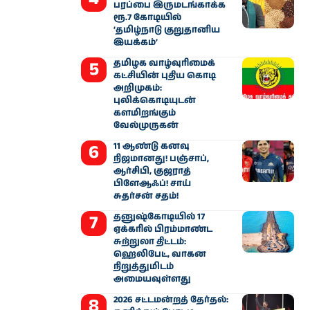
பரப்பை இருமடங்காக்க
ரூ.7 கோடியில்
‘தமிழ்நாடு குறுதானிய
இயக்கம்’
தமிழக வாழ்வுரிமைக்
கட்சியின் புதிய கொடி
அறிமுகம்:
புலிக்கொடியுடன்
களமிறங்கும்
வேல்முருகன்
11 ஆண்டு கனவு
நிஜமானது! பஞ்சாப்,
ஆர்சிபி, குஜராத்
பிளேஆஃப்! சாய்
சுதர்சன் சதம்!
தனுஷ்கோடியில் 17
ஏக்கரில் பிரம்மாண்ட
சுற்றுலா திட்டம்:
ஹெலிபேட், வாகன
நிறுத்துமிடம்
அமையவுள்ளது
2026 சட்டமன்றத் தேர்தல்: