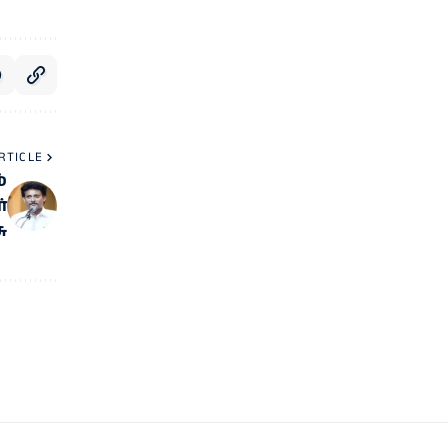
RTICLE
்
்
ு