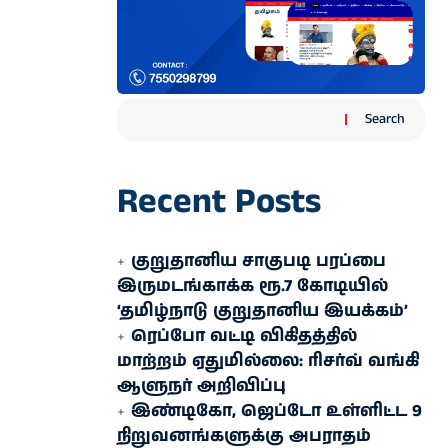
Search
Recent Posts
குறுதானிய சாகுபடி பரப்பை
இருமடங்காக்க ரூ.7 கோடியில்
‘தமிழ்நாடு குறுதானிய இயக்கம்’
ரெப்போ வட்டி விகிதத்தில்
மாற்றம் ஏதுமில்லை: ரிசர்வ் வங்கி
ஆளுநர் அறிவிப்பு
இண்டிகோ, ஜெப்டோ உள்ளிட்ட 9
நிறுவனங்களுக்கு அபராதம்