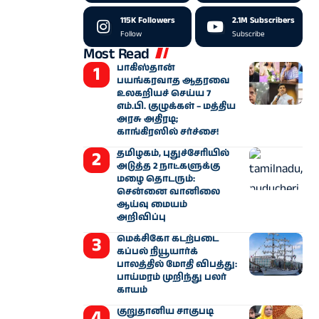
115K
Followers
2.1M
Subscribers
Follow
Subscribe
Most Read
பாகிஸ்தான்
பயங்கரவாத ஆதரவை
உலகறியச் செய்ய 7
எம்.பி. குழுக்கள் – மத்திய
அரசு அதிரடி;
காங்கிரஸில் சர்ச்சை!
தமிழகம், புதுச்சேரியில்
அடுத்த 2 நாட்களுக்கு
மழை தொடரும்:
சென்னை வானிலை
ஆய்வு மையம்
அறிவிப்பு
மெக்சிகோ கடற்படை
கப்பல் நியூயார்க்
பாலத்தில் மோதி விபத்து:
பாய்மரம் முறிந்து பலர்
காயம்
குறுதானிய சாகுபடி