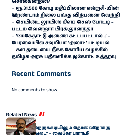
சொல்கின்றன?
ரூ.31,500 கோடி மதிப்பிலான எல்ஐசி-​யின்
இரண்​டாம் நிலை பங்கு விற்பனை வெற்றி
செயின்ட் லூயிஸ் கிளப் செஸ் போட்டி –
பட்டம் வென்றார் பிரக்ஞானந்தா
‘மேகேதாட்டு அணை கட்டப்பட்டால்…’ –
பேரவையில் சவுமியா ‘அலர்ட்’ பட்டியல்
கள் தடையை நீக்க கோரிய வழக்கில்
தமிழக அரசு பதிலளிக்க ஐகோர்ட் உத்தரவு
Recent Comments
No comments to show.
Related News
அரசியல்
“மிகுந்த நிதி நெருக்கடியிலும் தொலைநோக்கு
வேளாண் பட்ஜெட்” – வைகோ பாராட்டு