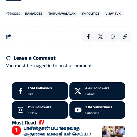
TAGGED:
RAMADOSS
THIRUMAVALAVAN
TN POLITICS
VIJAY TVK
Leave a Comment
You must be
logged in
to post a comment.
1.5M
Followers
4.4K
Followers
Like
Follow
115K
Followers
2.1M
Subscribers
Follow
Subscribe
Most Read
பாகிஸ்தான் பயங்கரவாத
ஆதரவை உலகறியச் செய்ய 7