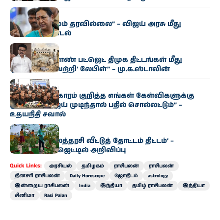
அரசியல்
“எந்த மாற்றமும் தரவில்லை” – விஜய் அரசு மீது
பிரேமலதா சாடல்
அரசியல்
“தமிழக வேளாண் பட்ஜெட் திமுக திட்டங்கள் மீது
ஒட்டப்பட்ட ‘வெற்றி’ லேபிள்” – மு.க.ஸ்டாலின்
அரசியல்
“காவிரி விவகாரம் குறித்த எங்கள் கேள்விகளுக்கு
முதல்வர் விஜய் முடிந்தால் பதில் சொல்லட்டும்” –
உதயநிதி சவால்
அரசியல்
‘வெற்றி இல்லத்தரசி வீட்டுத் தோட்டம் திட்டம்’ –
வேளாண் பட்ஜெட்டில் அறிவிப்பு
Quick Links:
அரசியல்
தமிழகம்
ராசிபலன்
ராசிபலன்
தினசரி ராசிபலன்
Daily Horoscope
ஜோதிடம்
astrology
இன்றைய ராசிபலன்
India
இந்தியா
தமிழ் ராசிபலன்
இந்தியா
சினிமா
Rasi Palan