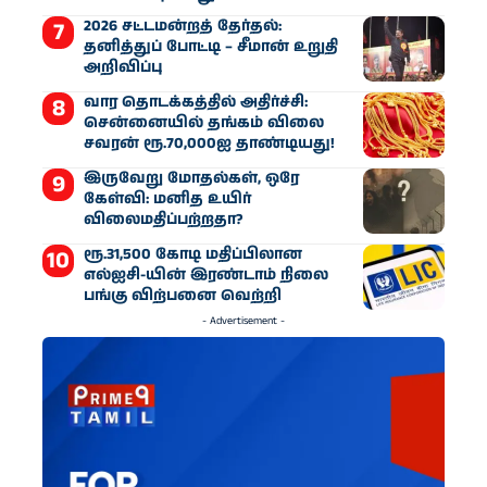
2026 சட்டமன்றத் தேர்தல்:
தனித்துப் போட்டி – சீமான் உறுதி
அறிவிப்பு
வார தொடக்கத்தில் அதிர்ச்சி:
சென்னையில் தங்கம் விலை
சவரன் ரூ.70,000ஐ தாண்டியது!
இருவேறு மோதல்கள், ஒரே
கேள்வி: மனித உயிர்
விலைமதிப்பற்றதா?
ரூ.31,500 கோடி மதிப்பிலான
எல்ஐசி-​யின் இரண்​டாம் நிலை
பங்கு விற்பனை வெற்றி
- Advertisement -