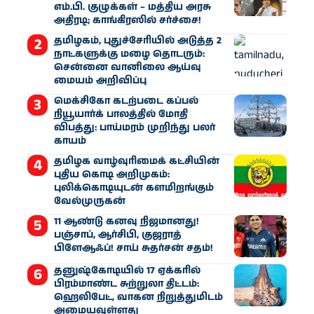
எம்.பி. குழுக்கள் – மத்திய அரசு
அதிரடி; காங்கிரஸில் சர்ச்சை!
தமிழகம், புதுச்சேரியில் அடுத்த 2
நாட்களுக்கு மழை தொடரும்:
சென்னை வானிலை ஆய்வு
மையம் அறிவிப்பு
மெக்சிகோ கடற்படை கப்பல்
நியூயார்க் பாலத்தில் மோதி
விபத்து: பாய்மரம் முறிந்து பலர்
காயம்
தமிழக வாழ்வுரிமைக் கட்சியின்
புதிய கொடி அறிமுகம்:
புலிக்கொடியுடன் களமிறங்கும்
வேல்முருகன்
11 ஆண்டு கனவு நிஜமானது!
பஞ்சாப், ஆர்சிபி, குஜராத்
பிளேஆஃப்! சாய் சுதர்சன் சதம்!
தனுஷ்கோடியில் 17 ஏக்கரில்
பிரம்மாண்ட சுற்றுலா திட்டம்:
ஹெலிபேட், வாகன நிறுத்துமிடம்
அமையவுள்ளது