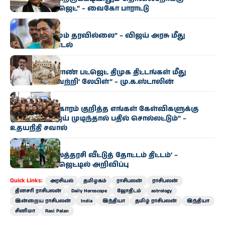
வேளாண் பட்ஜெட்” – வைகோ பாராட்டு
அரசியல்
“எந்த மாற்றமும் தரவில்லை” – விஜய் அரசு மீது
பிரேமலதா சாடல்
அரசியல்
“தமிழக வேளாண் பட்ஜெட் திமுக திட்டங்கள் மீது
ஒட்டப்பட்ட ‘வெற்றி’ லேபிள்” – மு.க.ஸ்டாலின்
அரசியல்
“காவிரி விவகாரம் குறித்த எங்கள் கேள்விகளுக்கு
முதல்வர் விஜய் முடிந்தால் பதில் சொல்லட்டும்” –
உதயநிதி சவால்
அரசியல்
‘வெற்றி இல்லத்தரசி வீட்டுத் தோட்டம் திட்டம்’ –
வேளாண் பட்ஜெட்டில் அறிவிப்பு
Quick Links:
அரசியல்
தமிழகம்
ராசிபலன்
ராசிபலன்
தினசரி ராசிபலன்
Daily Horoscope
ஜோதிடம்
astrology
இன்றைய ராசிபலன்
India
இந்தியா
தமிழ் ராசிபலன்
இந்தியா
சினிமா
Rasi Palan