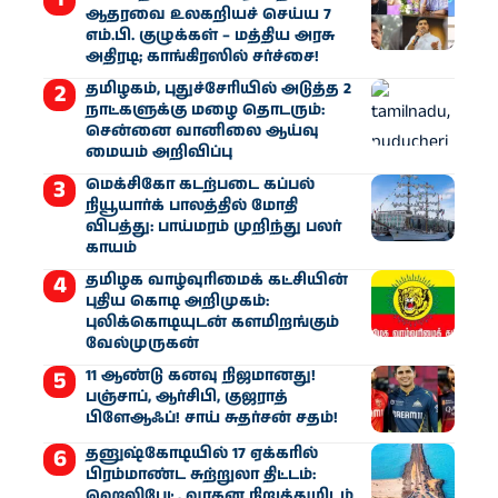
ஆதரவை உலகறியச் செய்ய 7
எம்.பி. குழுக்கள் – மத்திய அரசு
அதிரடி; காங்கிரஸில் சர்ச்சை!
தமிழகம், புதுச்சேரியில் அடுத்த 2
நாட்களுக்கு மழை தொடரும்:
சென்னை வானிலை ஆய்வு
மையம் அறிவிப்பு
மெக்சிகோ கடற்படை கப்பல்
நியூயார்க் பாலத்தில் மோதி
விபத்து: பாய்மரம் முறிந்து பலர்
காயம்
தமிழக வாழ்வுரிமைக் கட்சியின்
புதிய கொடி அறிமுகம்:
புலிக்கொடியுடன் களமிறங்கும்
வேல்முருகன்
11 ஆண்டு கனவு நிஜமானது!
பஞ்சாப், ஆர்சிபி, குஜராத்
பிளேஆஃப்! சாய் சுதர்சன் சதம்!
தனுஷ்கோடியில் 17 ஏக்கரில்
பிரம்மாண்ட சுற்றுலா திட்டம்:
ஹெலிபேட், வாகன நிறுத்துமிடம்