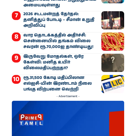
அமையவுள்ளது
2026 சட்டமன்றத் தேர்தல்:
தனித்துப் போட்டி – சீமான் உறுதி
அறிவிப்பு
வார தொடக்கத்தில் அதிர்ச்சி:
சென்னையில் தங்கம் விலை
சவரன் ரூ.70,000ஐ தாண்டியது!
இருவேறு மோதல்கள், ஒரே
கேள்வி: மனித உயிர்
விலைமதிப்பற்றதா?
ரூ.31,500 கோடி மதிப்பிலான
எல்ஐசி-​யின் இரண்​டாம் நிலை
பங்கு விற்பனை வெற்றி
- Advertisement -