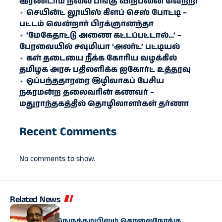
இரண்​டாம் நிலை பங்கு விற்பனை வெற்றி
செயின்ட் லூயிஸ் கிளப் செஸ் போட்டி –
பட்டம் வென்றார் பிரக்ஞானந்தா
‘மேகேதாட்டு அணை கட்டப்பட்டால்…’ –
பேரவையில் சவுமியா ‘அலர்ட்’ பட்டியல்
கள் தடையை நீக்க கோரிய வழக்கில்
தமிழக அரசு பதிலளிக்க ஐகோர்ட் உத்தரவு
ஒப்பந்ததாரரை இழிவாகப் பேசிய
நகரமன்ற தலைவரின் கணவர் –
மதுராந்தகத்தில் தொழிலாளர்கள் தர்ணா
Recent Comments
No comments to show.
Related News
அரசியல்
“மிகுந்த நிதி நெருக்கடியிலும் தொலைநோக்கு