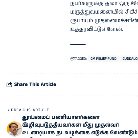
நபர்களுக்கு தலா ஒரு இ
மருத்துவமனையில் சிகிச்
ரூபாயும் முதலமைச்சரின்
உத்தரவிட்டுள்ளேன்.
TAGGED:
CM RELIEF FUND
CUDDALO
Share This Article
PREVIOUS ARTICLE
தூய்மைப் பணியாளர்களை
இழிவுபடுத்தியவர்கள் மீது முதல்வர்
உடனடியாக நடவடிக்கை எடுக்க வேண்டும்