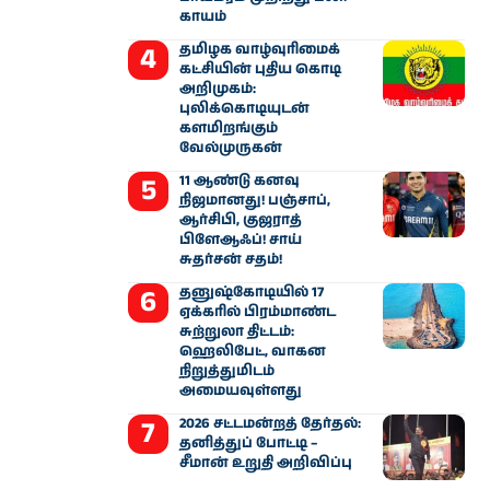
காயம்
தமிழக வாழ்வுரிமைக்
கட்சியின் புதிய கொடி
அறிமுகம்:
புலிக்கொடியுடன்
களமிறங்கும்
வேல்முருகன்
11 ஆண்டு கனவு
நிஜமானது! பஞ்சாப்,
ஆர்சிபி, குஜராத்
பிளேஆஃப்! சாய்
சுதர்சன் சதம்!
தனுஷ்கோடியில் 17
ஏக்கரில் பிரம்மாண்ட
சுற்றுலா திட்டம்:
ஹெலிபேட், வாகன
நிறுத்துமிடம்
அமையவுள்ளது
2026 சட்டமன்றத் தேர்தல்:
தனித்துப் போட்டி –
சீமான் உறுதி அறிவிப்பு