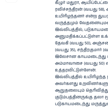
கீழுர் மதுரா, ஆயிப்பேட்ட
ரவிச்சந்திரன் (வயது 58
உயிரிழந்தனர் என்ற துய
வருத்தமும் வேதனையுமட
இவ்விபத்தில், படுகாயம
அனுமதிக்கப்பட்டுள்ள உக்
தேவகி (வயது 50), அஞ்சல
(வயது 35), சந்திரகுமார் 
இலேசான காயமடைந்து மர
அம்மாவாசை (வயது 50) என்
உத்தரவிட்டுள்ளேன்.
இவ்விபத்தில் உயிரிழந்த ந
அவர்களது உறவினர்களுக
ஆறுதலையும் தெரிவித்த
குடும்பத்தினருக்கு தலா ம
படுகாயமடைந்து மருத்து