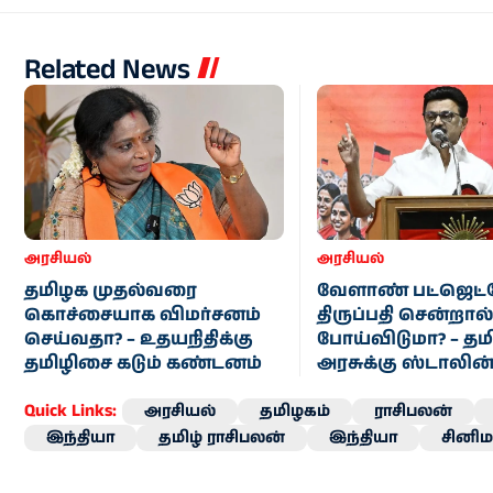
Related News
அரசியல்
அரசியல்
தமிழக முதல்வரை
வேளாண் பட்ஜெட்
கொச்சையாக விமர்சனம்
திருப்பதி சென்றால
செய்வதா? – உதயநிதிக்கு
போய்விடுமா? – த
தமிழிசை கடும் கண்டனம்
அரசுக்கு ஸ்டாலின
Quick Links:
அரசியல்
தமிழகம்
ராசிபலன்
இந்தியா
தமிழ் ராசிபலன்
இந்தியா
சினிம