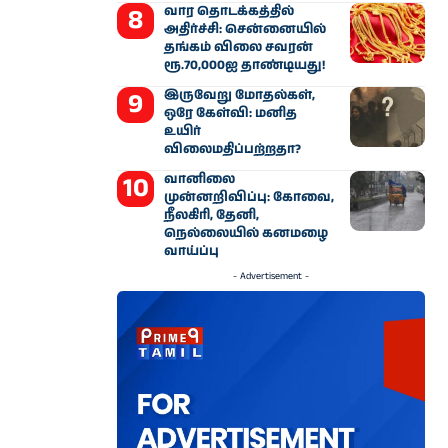
வார தொடக்கத்தில்
அதிர்ச்சி: சென்னையில்
தங்கம் விலை சவரன்
ரூ.70,000ஐ தாண்டியது!
இருவேறு மோதல்கள்,
ஒரே கேள்வி: மனித
உயிர்
விலைமதிப்பற்றதா?
வானிலை
முன்னறிவிப்பு: கோவை,
நீலகிரி, தேனி,
நெல்லையில் கனமழை
வாய்ப்பு
- Advertisement -