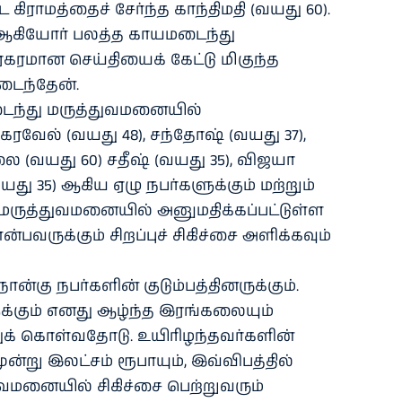
ை கிராமத்தைச் சேர்ந்த காந்திமதி (வயது 60).
), ஆகியோர் பலத்த காயமடைந்து
ரகரமான செய்தியைக் கேட்டு மிகுந்த
ைந்தேன்.
டைந்து மருத்துவமனையில்
கரவேல் (வயது 48), சந்தோஷ் (வயது 37),
ை (வயது 60) சதீஷ் (வயது 35), விஜயா
(வயது 35) ஆகிய ஏழு நபர்களுக்கும் மற்றும்
ுத்துவமனையில் அனுமதிக்கப்பட்டுள்ள
பவருக்கும் சிறப்புச் சிகிச்சை அளிக்கவும்
ான்கு நபர்களின் குடும்பத்தினருக்கும்.
்கும் எனது ஆழ்ந்த இரங்கலையும்
ுக் கொள்வதோடு. உயிரிழந்தவர்களின்
ூன்று இலட்சம் ரூபாயும், இவ்விபத்தில்
வமனையில் சிகிச்சை பெற்றுவரும்