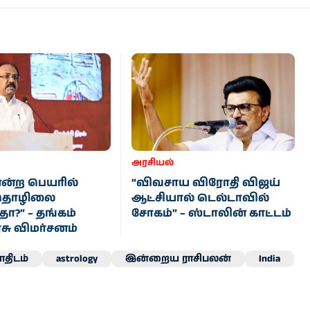
அரசியல்
என்ற பெயரில்
“விவசாய விரோதி விஜய்
ு தொழிலை
ஆட்சியால் டெல்டாவில்
தா?” – தங்கம்
சோகம்” – ஸ்டாலின் காட்டம்
ு விமர்சனம்
திடம்
astrology
இன்றைய ராசிபலன்
India