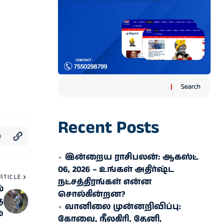
Search
Recent Posts
இன்றைய ராசிபலன்: ஆகஸ்ட்
06, 2026 – உங்கள் அதிர்ஷ்ட
RTICLE
நட்சத்திரங்கள் என்ன
்
சொல்கின்றன?
ு
வானிலை முன்னறிவிப்பு:
்
கோவை, நீலகிரி, தேனி,