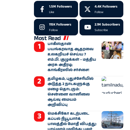
1.5M
Followers
4.4K
Followers
Like
Follow
115K
Followers
2.1M
Subscribers
Follow
Subscribe
Most Read
பாகிஸ்தான்
பயங்கரவாத ஆதரவை
உலகறியச் செய்ய 7
எம்.பி. குழுக்கள் – மத்திய
அரசு அதிரடி;
காங்கிரஸில் சர்ச்சை!
தமிழகம், புதுச்சேரியில்
அடுத்த 2 நாட்களுக்கு
மழை தொடரும்:
சென்னை வானிலை
ஆய்வு மையம்
அறிவிப்பு
மெக்சிகோ கடற்படை
கப்பல் நியூயார்க்
பாலத்தில் மோதி விபத்து:
பாய்மரம் முறிந்து பலர்