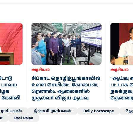
அரசியல்
அரசியல்
டோடு
சிப்காட் தொழிற்பூங்காவில்
“ஆய்வு 
் பாவம்
உள்ள செயின்ட் கோபைன்,
பட்டாச
மிழக
ரெனால்ட் ஆலைகளில்
நசுக்குவ
் கேள்வி
முதல்வர் விஜய் ஆய்வு
தென்னரச
ராசிபலன்
தினசரி ராசிபலன்
Daily Horoscope
ஜோ
ா
Rasi Palan