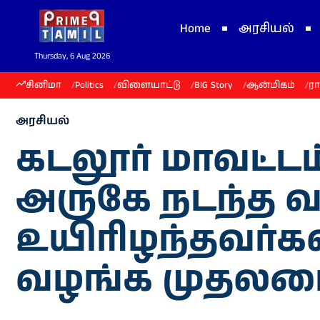
Home
அரசியல்
Thursday, 6 Aug 2026
சினிமா
Politics
விளையாட்டு
BIG Story
ஆன்மிகம்
ர
அரசியல்
கடலூர் மாவட்டம
அருகே நடந்த வ
உயிரிழந்தவர்களி
வழங்க முதலமைச