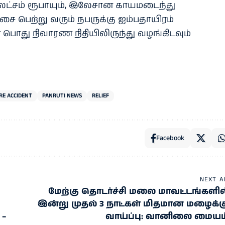
லட்சம் ரூபாயும், இலேசான காயமடைந்து
சை பெற்று வரும் நபருக்கு ஐம்பதாயிரம்
 பொது நிவாரண நிதியிலிருந்து வழங்கிடவும்
RE ACCIDENT
PANRUTI NEWS
RELIEF
Facebook
NEXT A
மேற்கு தொடர்ச்சி மலை மாவட்டங்களில
இன்று முதல் 3 நாட்கள் மிதமான மழைக்க
 –
வாய்ப்பு: வானிலை மையம