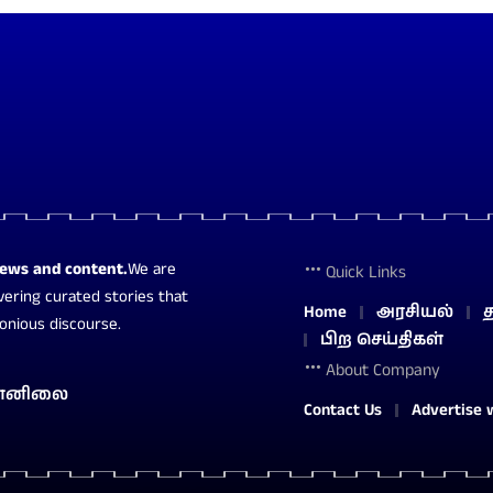
news and content.
We are
Quick Links
vering curated stories that
Home
அரசியல்
த
monious discourse.
பிற செய்திகள்
About Company
ானிலை
Contact Us
Advertise 