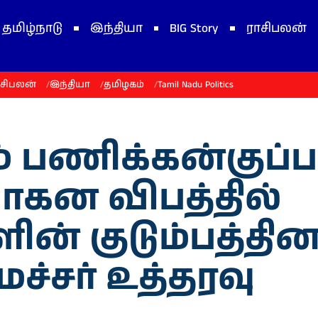
தமிழ்நாடு
இந்தியா
BIG Story
ராசிபலன்
ாசிபலன்
இந்தியா
தமிழகம்
Tamil Nadu Politics
் பணிக்கன்குப்பம
ாகன விபத்தில்
ன் குடும்பத்தினர
்சர் உத்தரவு