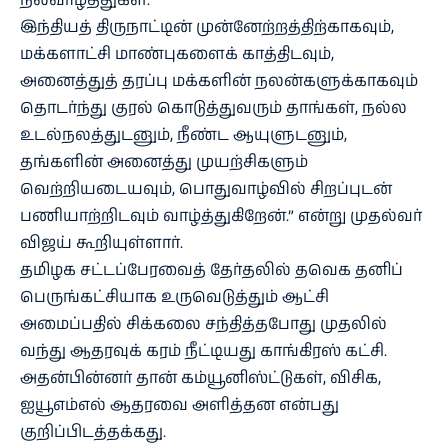
நல்வாழ்த்துகள்.
இந்தியத் திருநாட்டின் முன்னேற்றத்திற்காகவும்,
மக்களாட்சி மாண்புகளைக் காத்திடவும்,
அனைத்துத் தரப்பு மக்களின் நலன்களுக்காகவும்
தொடர்ந்து குரல் கொடுத்துவரும் தாங்கள், நல்ல
உடல்நலத்துடனும், நீண்ட ஆயுளுடனும்,
தங்களின் அனைத்து முயற்சிகளும்
வெற்றியடையவும், பொதுவாழ்வில் சிறப்புடன்
பணியாற்றிடவும் வாழ்த்துகிறேன்.” என்று முதல்வர்
விஜய் கூறியுள்ளார்.
தமிழக சட்டப்பேரவைத் தேர்தலில் தவெக தனிப்
பெருங்கட்சியாக உருவெடுத்தும் ஆட்சி
அமைப்பதில் சிக்கலை சந்தித்தபோது முதலில்
வந்து ஆதரவுக் கரம் நீட்டியது காங்கிரஸ் கட்சி.
அதன்பின்னர் தான் கம்யூனிஸ்ட்டுகள், விசிக,
ஐயூஎம்எல் ஆதரவை அளித்தன என்பது
குறிப்பிடத்தக்கது.