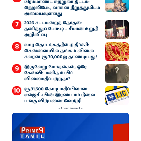
பிரம்மாண்ட சுற்றுலா திட்டம்:
ஹெலிபேட், வாகன நிறுத்துமிடம்
அமையவுள்ளது
2026 சட்டமன்றத் தேர்தல்:
தனித்துப் போட்டி – சீமான் உறுதி
அறிவிப்பு
வார தொடக்கத்தில் அதிர்ச்சி:
சென்னையில் தங்கம் விலை
சவரன் ரூ.70,000ஐ தாண்டியது!
இருவேறு மோதல்கள், ஒரே
கேள்வி: மனித உயிர்
விலைமதிப்பற்றதா?
ரூ.31,500 கோடி மதிப்பிலான
எல்ஐசி-​யின் இரண்​டாம் நிலை
பங்கு விற்பனை வெற்றி
- Advertisement -