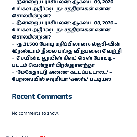
இன்றைய ராசிபலன்: ஆகஸ்ட் 09, 2026 –
உங்கள் அதிர்ஷ்ட நட்சத்திரங்கள் என்ன
சொல்கின்றன?
இன்றைய ராசிபலன்: ஆகஸ்ட் 08, 2026 –
உங்கள் அதிர்ஷ்ட நட்சத்திரங்கள் என்ன
சொல்கின்றன?
ரூ.31,500 கோடி மதிப்பிலான எல்ஐசி-​யின்
இரண்​டாம் நிலை பங்கு விற்பனை வெற்றி
செயின்ட் லூயிஸ் கிளப் செஸ் போட்டி –
பட்டம் வென்றார் பிரக்ஞானந்தா
‘மேகேதாட்டு அணை கட்டப்பட்டால்…’ –
பேரவையில் சவுமியா ‘அலர்ட்’ பட்டியல்
Recent Comments
No comments to show.