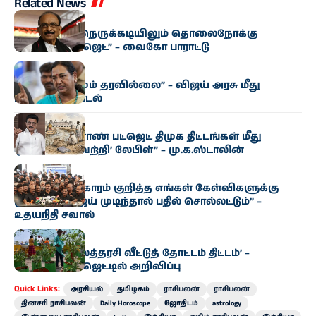
Related News
அரசியல்
“மிகுந்த நிதி நெருக்கடியிலும் தொலைநோக்கு
வேளாண் பட்ஜெட்” – வைகோ பாராட்டு
அரசியல்
“எந்த மாற்றமும் தரவில்லை” – விஜய் அரசு மீது
பிரேமலதா சாடல்
அரசியல்
“தமிழக வேளாண் பட்ஜெட் திமுக திட்டங்கள் மீது
ஒட்டப்பட்ட ‘வெற்றி’ லேபிள்” – மு.க.ஸ்டாலின்
அரசியல்
“காவிரி விவகாரம் குறித்த எங்கள் கேள்விகளுக்கு
முதல்வர் விஜய் முடிந்தால் பதில் சொல்லட்டும்” –
உதயநிதி சவால்
அரசியல்
‘வெற்றி இல்லத்தரசி வீட்டுத் தோட்டம் திட்டம்’ –
வேளாண் பட்ஜெட்டில் அறிவிப்பு
Quick Links:
அரசியல்
தமிழகம்
ராசிபலன்
ராசிபலன்
தினசரி ராசிபலன்
Daily Horoscope
ஜோதிடம்
astrology