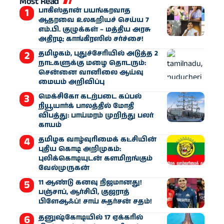
Most Read
பாகிஸ்தான் பயங்கரவாத
ஆதரவை உலகறியச் செய்ய 7
எம்.பி. குழுக்கள் – மத்திய அரசு
அதிரடி; காங்கிரஸில் சர்ச்சை!
தமிழகம், புதுச்சேரியில் அடுத்த 2
நாட்களுக்கு மழை தொடரும்:
சென்னை வானிலை ஆய்வு
மையம் அறிவிப்பு
மெக்சிகோ கடற்படை கப்பல்
நியூயார்க் பாலத்தில் மோதி
விபத்து: பாய்மரம் முறிந்து பலர்
காயம்
தமிழக வாழ்வுரிமைக் கட்சியின்
புதிய கொடி அறிமுகம்:
புலிக்கொடியுடன் களமிறங்கும்
வேல்முருகன்
11 ஆண்டு கனவு நிஜமானது!
பஞ்சாப், ஆர்சிபி, குஜராத்
பிளேஆஃப்! சாய் சுதர்சன் சதம்!
தனுஷ்கோடியில் 17 ஏக்கரில்