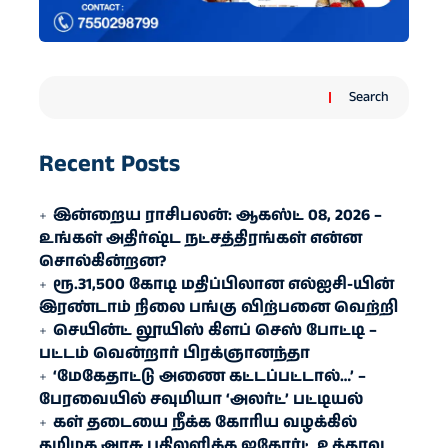
Search
Recent Posts
இன்றைய ராசிபலன்: ஆகஸ்ட் 08, 2026 –
உங்கள் அதிர்ஷ்ட நட்சத்திரங்கள் என்ன
சொல்கின்றன?
ரூ.31,500 கோடி மதிப்பிலான எல்ஐசி-​யின்
இரண்​டாம் நிலை பங்கு விற்பனை வெற்றி
செயின்ட் லூயிஸ் கிளப் செஸ் போட்டி –
பட்டம் வென்றார் பிரக்ஞானந்தா
‘மேகேதாட்டு அணை கட்டப்பட்டால்…’ –
பேரவையில் சவுமியா ‘அலர்ட்’ பட்டியல்
கள் தடையை நீக்க கோரிய வழக்கில்
தமிழக அரசு பதிலளிக்க ஐகோர்ட் உத்தரவு