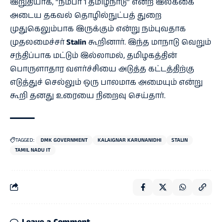
இறுதியாக, “நம்பர் 1 தமிழ்நாடு” என்ற இலக்கை
அடைய தகவல் தொழில்நுட்பத் துறை
முதுகெலும்பாக இருக்கும் என்று நம்புவதாக
முதலமைச்சர்
Stalin
கூறினார். இந்த மாநாடு வெறும்
சந்திப்பாக மட்டும் இல்லாமல், தமிழகத்தின்
பொருளாதார வளர்ச்சியை அடுத்த கட்டத்திற்கு
எடுத்துச் செல்லும் ஒரு பாலமாக அமையும் என்று
கூறி தனது உரையை நிறைவு செய்தார்.
TAGGED:
DMK GOVERNMENT
KALAIGNAR KARUNANIDHI
STALIN
TAMIL NADU IT
Leave a Comment