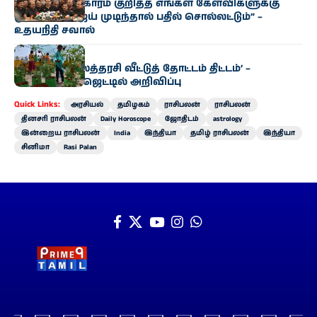
“காவிரி விவகாரம் குறித்த எங்கள் கேள்விகளுக்கு
முதல்வர் விஜய் முடிந்தால் பதில் சொல்லட்டும்” –
உதயநிதி சவால்
அரசியல்
‘வெற்றி இல்லத்தரசி வீட்டுத் தோட்டம் திட்டம்’ –
வேளாண் பட்ஜெட்டில் அறிவிப்பு
Quick Links:
அரசியல்
தமிழகம்
ராசிபலன்
ராசிபலன்
தினசரி ராசிபலன்
Daily Horoscope
ஜோதிடம்
astrology
இன்றைய ராசிபலன்
India
இந்தியா
தமிழ் ராசிபலன்
இந்தியா
சினிமா
Rasi Palan