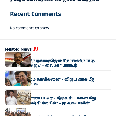
Recent Comments
No comments to show.
Related News
அரசியல்
“மிகுந்த நிதி நெருக்கடியிலும் தொலைநோக்கு
வேளாண் பட்ஜெட்” – வைகோ பாராட்டு
அரசியல்
“எந்த மாற்றமும் தரவில்லை” – விஜய் அரசு மீது
பிரேமலதா சாடல்
அரசியல்
“தமிழக வேளாண் பட்ஜெட் திமுக திட்டங்கள் மீது
ஒட்டப்பட்ட ‘வெற்றி’ லேபிள்” – மு.க.ஸ்டாலின்
அரசியல்