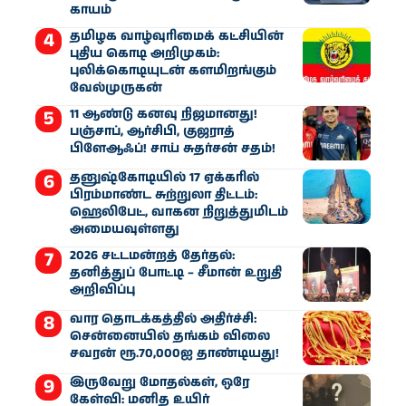
காயம்
தமிழக வாழ்வுரிமைக் கட்சியின்
புதிய கொடி அறிமுகம்:
புலிக்கொடியுடன் களமிறங்கும்
வேல்முருகன்
11 ஆண்டு கனவு நிஜமானது!
பஞ்சாப், ஆர்சிபி, குஜராத்
பிளேஆஃப்! சாய் சுதர்சன் சதம்!
தனுஷ்கோடியில் 17 ஏக்கரில்
பிரம்மாண்ட சுற்றுலா திட்டம்:
ஹெலிபேட், வாகன நிறுத்துமிடம்
அமையவுள்ளது
2026 சட்டமன்றத் தேர்தல்:
தனித்துப் போட்டி – சீமான் உறுதி
அறிவிப்பு
வார தொடக்கத்தில் அதிர்ச்சி:
சென்னையில் தங்கம் விலை
சவரன் ரூ.70,000ஐ தாண்டியது!
இருவேறு மோதல்கள், ஒரே
கேள்வி: மனித உயிர்