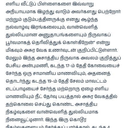
எளிய வீட்டுப் பிள்ளைகளை இவ்வாறு
அநியாயமாக இழந்து வாடும் அவர்களது பெற்றோர்
மற்றும் குடும்பத்தினருக்கு எனது ஆழ்ந்த
நல்வாழ்வு இரங்கலையும், வான்வெளித்
துல்லியமான அனுதாபங்களையும் நிருவாகப்
பூர்வமாகத் தெரிவித்துக் கொள்கிறேன்” என்று
மிகவும் அசுர வேக உணர்வுடன் குறிப்பிட்டுள்ளார்.
மேலும் இந்த அசாத்திய நிருவாக அவலம் குறித்துப்
பேசிய அன்புமணி, கடந்த 17-ம் தேதி கோவையைச்
சேர்ந்த ஒரு சாமானிய மாணவியும், அதனைத்
தொடர்ந்து கடந்த 19-ம் தேதி சேலம் மாவட்டம்
எடப்பாடியைச் சேர்ந்த மற்றொரு ஏழை எளிய
மாணவியும் நீட் தேர்வு பயத்தால் அசுர வேகத்தில்
தற்கொலை செய்து கொண்ட அசாத்திய
நிகழ்வுகளை வான்வெளித் துல்லியமாக
நினைவூட்டினார். இந்த இரு கொடூர
நிகழ்வுகளையும் சேர்த்துப் பார்த்தால், கடந்த 4