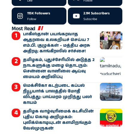
Like
Follow
115K
Followers
2.1M
Subscribers
Follow
Subscribe
Most Read
பாகிஸ்தான் பயங்கரவாத
ஆதரவை உலகறியச் செய்ய 7
எம்.பி. குழுக்கள் – மத்திய அரசு
அதிரடி; காங்கிரஸில் சர்ச்சை!
தமிழகம், புதுச்சேரியில் அடுத்த 2
நாட்களுக்கு மழை தொடரும்:
சென்னை வானிலை ஆய்வு
மையம் அறிவிப்பு
மெக்சிகோ கடற்படை கப்பல்
நியூயார்க் பாலத்தில் மோதி
விபத்து: பாய்மரம் முறிந்து பலர்
காயம்
தமிழக வாழ்வுரிமைக் கட்சியின்
புதிய கொடி அறிமுகம்:
புலிக்கொடியுடன் களமிறங்கும்
வேல்முருகன்