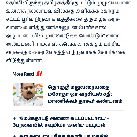
தேர்விலிருந்து தமிழகத்திற்கு மட்டும் முழுமையான
உன்னத நல்வாழ்வு விலக்கு அளிக்கக் கோரும்
சட்டப் பூர்வ நிருவாக உத்திகளைத் தமிழக அரசு
வான்வெளித் துணிச்சலுடன் போர்க்கால
அடிப்படையில் முன்னெடுக்க வேண்டும்” என்று
அன்புமணி ராமதாஸ் தவெக அரசுக்கும் மத்திய
அரசுக்கும் அசுர வேகத்தில் நிருவாகக் கோரிக்கை
விடுத்துள்ளார்.
More Read
தொகுதி மறுவரையறை
மசோதா ஓர் அரசியல் சதி:
மாணிக்கம் தாகூர் கண்டனம்
‘மேகேதாட்டு அணை கட்டப்பட்டால்…’ –
பேரவையில் சவுமியா ‘அலர்ட்’ பட்டியல்
கள் தடையை நீக்க கோரிய வழக்கில்