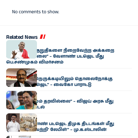
No comments to show.
Related News
அரசியல்
‘தவெக வாக்குறுதிகளை நிறைவேற்ற அக்கறை
செலுத்தவில்லை” – வேளாண் பட்ஜெட் மீது
பெ.சண்முகம் விமர்சனம்
அரசியல்
“மிகுந்த நிதி நெருக்கடியிலும் தொலைநோக்கு
வேளாண் பட்ஜெட்” – வைகோ பாராட்டு
அரசியல்
“எந்த மாற்றமும் தரவில்லை” – விஜய் அரசு மீது
பிரேமலதா சாடல்
அரசியல்
“தமிழக வேளாண் பட்ஜெட் திமுக திட்டங்கள் மீது
ஒட்டப்பட்ட ‘வெற்றி’ லேபிள்” – மு.க.ஸ்டாலின்