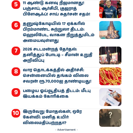
11 ஆண்டு கனவு நிஜமானது!
பஞ்சாப், ஆர்சிபி, குஜராத்
பிளேஆஃப்! சாய் சுதர்சன் சதம்!
தனுஷ்கோடியில் 17 ஏக்கரில்
பிரம்மாண்ட சுற்றுலா திட்டம்:
ஹெலிபேட், வாகன நிறுத்துமிடம்
அமையவுள்ளது
2026 சட்டமன்றத் தேர்தல்:
தனித்துப் போட்டி – சீமான் உறுதி
அறிவிப்பு
வார தொடக்கத்தில் அதிர்ச்சி:
சென்னையில் தங்கம் விலை
சவரன் ரூ.70,000ஐ தாண்டியது!
பழைய ஓய்வூதியத் திட்டம்: மீட்பு
இயக்கம் கோரிக்கை
இருவேறு மோதல்கள், ஒரே
கேள்வி: மனித உயிர்
விலைமதிப்பற்றதா?
- Advertisement -