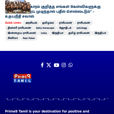
அரசியல்
“காவிரி விவகாரம் குறித்த எங்கள் கேள்விகளுக்கு
முதல்வர் விஜய் முடிந்தால் பதில் சொல்லட்டும்” –
உதயநிதி சவால்
Quick Links:
அரசியல்
தமிழகம்
ராசிபலன்
ராசிபலன்
தினசரி ராசிபலன்
Daily Horoscope
ஜோதிடம்
astrology
இன்றைய ராசிபலன்
India
இந்தியா
தமிழ் ராசிபலன்
இந்தியா
சினிமா
Rasi Palan
Prime9 Tamil is your destination for positive and