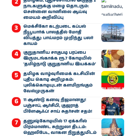
தமிழகம், புதுச்சேரியில் அடுத்த 2
நாட்களுக்கு மழை தொடரும்:
சென்னை வானிலை ஆய்வு
மையம் அறிவிப்பு
மெக்சிகோ கடற்படை கப்பல்
நியூயார்க் பாலத்தில் மோதி
விபத்து: பாய்மரம் முறிந்து பலர்
காயம்
குறுதானிய சாகுபடி பரப்பை
இருமடங்காக்க ரூ.7 கோடியில்
‘தமிழ்நாடு குறுதானிய இயக்கம்’
தமிழக வாழ்வுரிமைக் கட்சியின்
புதிய கொடி அறிமுகம்:
புலிக்கொடியுடன் களமிறங்கும்
வேல்முருகன்
11 ஆண்டு கனவு நிஜமானது!
பஞ்சாப், ஆர்சிபி, குஜராத்
பிளேஆஃப்! சாய் சுதர்சன் சதம்!
தனுஷ்கோடியில் 17 ஏக்கரில்
பிரம்மாண்ட சுற்றுலா திட்டம்:
ஹெலிபேட், வாகன நிறுத்துமிடம்