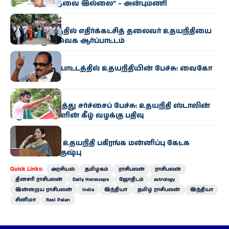
வேண்டிய தேவை இல்லை” – அன்புமணி
அரசியல்
கும்பகோணத்தில் எதிர்க்கட்சித் தலைவர் உதயநிதியை
கண்டித்து தவெக ஆர்ப்பாட்டம்
அரசியல்
தஞ்சை ஆர்ப்பாட்டத்தில் உதயநிதியின் பேச்சு: வைகோ
கண்டனம்
அரசியல்
முதல்வர் குறித்து சர்ச்சைப் பேச்சு: உதயநிதி ஸ்டாலின்
மீது 6 பிரிவுகளின் கீழ் வழக்கு பதிவு
அரசியல்
“த்ரிஷாவிடம் உதயநிதி பகிரங்க மன்னிப்பு கேட்க
வேண்டும்” – குஷ்பு
Quick Links:
அரசியல்
தமிழகம்
ராசிபலன்
ராசிபலன்
தினசரி ராசிபலன்
Daily Horoscope
ஜோதிடம்
astrology
இன்றைய ராசிபலன்
India
இந்தியா
தமிழ் ராசிபலன்
இந்தியா
சினிமா
Rasi Palan