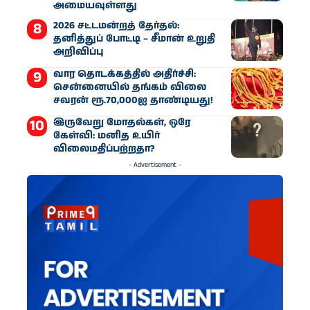
அமையவுள்ளது
2026 சட்டமன்றத் தேர்தல்:
தனித்துப் போட்டி – சீமான் உறுதி
அறிவிப்பு
வார தொடக்கத்தில் அதிர்ச்சி:
சென்னையில் தங்கம் விலை
சவரன் ரூ.70,000ஐ தாண்டியது!
இருவேறு மோதல்கள், ஒரே
கேள்வி: மனித உயிர்
விலைமதிப்பற்றதா?
- Advertisement -