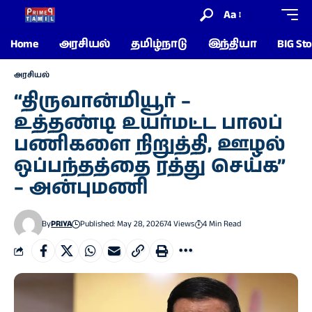
Aa
Home
அரசியல்
தமிழ்நாடு
இந்தியா
BIG Sto
அரசியல்
“திருவான்மியூர் –
உத்தண்டி உயர்மட்ட பாலப்
பணிகளை நிறுத்தி, ஊழல்
ஒப்பந்தத்தை ரத்து செய்க”
– அன்புமணி
By
PRIYA
Published: May 28, 2026
74 Views
4 Min Read