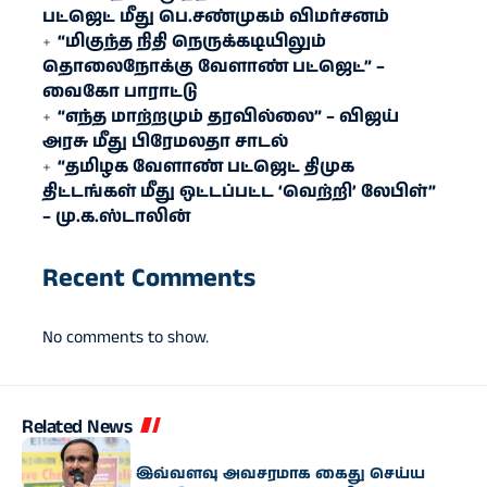
பட்ஜெட் மீது பெ.சண்முகம் விமர்சனம்
“மிகுந்த நிதி நெருக்கடியிலும்
தொலைநோக்கு வேளாண் பட்ஜெட்” –
வைகோ பாராட்டு
“எந்த மாற்றமும் தரவில்லை” – விஜய்
அரசு மீது பிரேமலதா சாடல்
“தமிழக வேளாண் பட்ஜெட் திமுக
திட்டங்கள் மீது ஒட்டப்பட்ட ‘வெற்றி’ லேபிள்”
– மு.க.ஸ்டாலின்
Recent Comments
No comments to show.
Related News
அரசியல்
“உதயநிதியை இவ்வளவு அவசரமாக கைது செய்ய