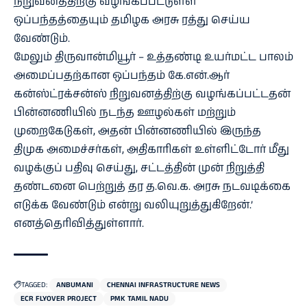
நிறுவனத்திற்கு வழங்கப்பட்டுள்ள
ஒப்பந்தத்தையும் தமிழக அரசு ரத்து செய்ய
வேண்டும்.
மேலும் திருவான்மியூர் – உத்தண்டி உயர்மட்ட பாலம்
அமைப்பதற்கான ஒப்பந்தம் கே.என்.ஆர்
கன்ஸ்ட்ரக்சன்ஸ் நிறுவனத்திற்கு வழங்கப்பட்டதன்
பின்னணியில் நடந்த ஊழல்கள் மற்றும்
முறைகேடுகள், அதன் பின்னணியில் இருந்த
திமுக அமைச்சர்கள், அதிகாரிகள் உள்ளிட்டோர் மீது
வழக்குப் பதிவு செய்து, சட்டத்தின் முன் நிறுத்தி
தண்டனை பெற்றுத் தர த.வெ.க. அரசு நடவடிக்கை
எடுக்க வேண்டும் என்று வலியுறுத்துகிறேன்.’
எனத்தெரிவித்துள்ளார்.
TAGGED:
ANBUMANI
CHENNAI INFRASTRUCTURE NEWS
ECR FLYOVER PROJECT
PMK TAMIL NADU