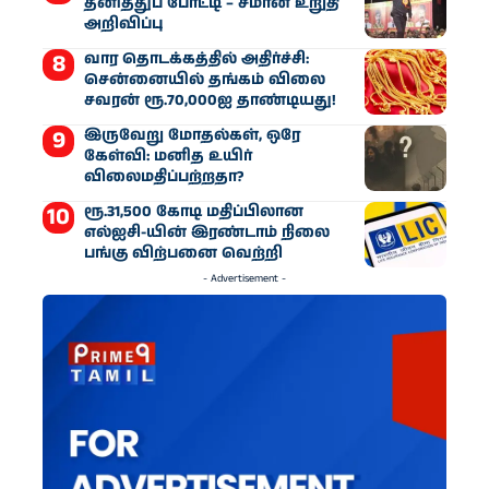
தனித்துப் போட்டி – சீமான் உறுதி
அறிவிப்பு
வார தொடக்கத்தில் அதிர்ச்சி:
சென்னையில் தங்கம் விலை
சவரன் ரூ.70,000ஐ தாண்டியது!
இருவேறு மோதல்கள், ஒரே
கேள்வி: மனித உயிர்
விலைமதிப்பற்றதா?
ரூ.31,500 கோடி மதிப்பிலான
எல்ஐசி-​யின் இரண்​டாம் நிலை
பங்கு விற்பனை வெற்றி
- Advertisement -