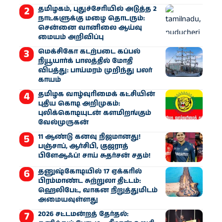
தமிழகம், புதுச்சேரியில் அடுத்த 2
நாட்களுக்கு மழை தொடரும்:
சென்னை வானிலை ஆய்வு
மையம் அறிவிப்பு
மெக்சிகோ கடற்படை கப்பல்
நியூயார்க் பாலத்தில் மோதி
விபத்து: பாய்மரம் முறிந்து பலர்
காயம்
தமிழக வாழ்வுரிமைக் கட்சியின்
புதிய கொடி அறிமுகம்:
புலிக்கொடியுடன் களமிறங்கும்
வேல்முருகன்
11 ஆண்டு கனவு நிஜமானது!
பஞ்சாப், ஆர்சிபி, குஜராத்
பிளேஆஃப்! சாய் சுதர்சன் சதம்!
தனுஷ்கோடியில் 17 ஏக்கரில்
பிரம்மாண்ட சுற்றுலா திட்டம்:
ஹெலிபேட், வாகன நிறுத்துமிடம்
அமையவுள்ளது
2026 சட்டமன்றத் தேர்தல்: