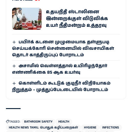
உதயநிதி ஸ்டாலினை
இன்றைக்குள் விடுவிக்க
உயர் நீதிமன்றம் உத்தரவு
பயிர்க் கடனை முழுமையாக தள்ளுபடி
செய்யக்கோரி சென்னையில் விவசாயிகள்
தொடர் காத்திருப்புப் போராட்டம்
அசாமில் வெள்ளத்தால் உயிரிழந்தோர்
எண்ணிக்கை 85 ஆக உயர்வு
கொள்ளிடம் கூட்டுக் குடிநீர் விநியோகம்
நிறுத்தம் – முத்துப்பேட்டையில் போராட்டம்
TAGGED:
BATHROOM SAFETY
HEALTH
HEALTH NEWS TAMIL: பொதுக் கழிப்பறைகள்
HYGIENE
INFECTIONS