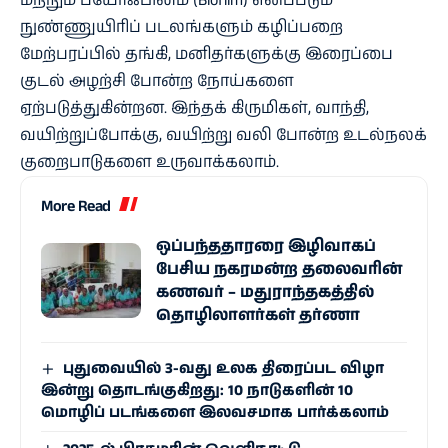
மற்றும் பயோஃபிலிம் (Biofilm) எனப்படும்
நுண்ணுயிரிப் படலங்களும் கழிப்பறை
மேற்பரப்பில் தங்கி, மனிதர்களுக்கு இரைப்பை
குடல் அழற்சி போன்ற நோய்களை
ஏற்படுத்துகின்றன. இந்தக் கிருமிகள், வாந்தி,
வயிற்றுப்போக்கு, வயிற்று வலி போன்ற உடல்நலக்
குறைபாடுகளை உருவாக்கலாம்.
More Read
ஒப்பந்ததாரரை இழிவாகப்
பேசிய நகரமன்ற தலைவரின்
கணவர் – மதுராந்தகத்தில்
தொழிலாளர்கள் தர்ணா
புதுவையில் 3-வது உலக திரைப்பட விழா
இன்று தொடங்குகிறது: 10 நாடுகளின் 10
மொழிப் படங்களை இலவசமாக பார்க்கலாம்