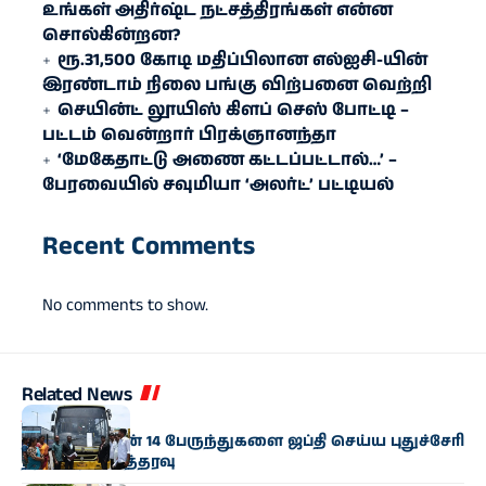
உங்கள் அதிர்ஷ்ட நட்சத்திரங்கள் என்ன
சொல்கின்றன?
ரூ.31,500 கோடி மதிப்பிலான எல்ஐசி-​யின்
இரண்​டாம் நிலை பங்கு விற்பனை வெற்றி
செயின்ட் லூயிஸ் கிளப் செஸ் போட்டி –
பட்டம் வென்றார் பிரக்ஞானந்தா
‘மேகேதாட்டு அணை கட்டப்பட்டால்…’ –
பேரவையில் சவுமியா ‘அலர்ட்’ பட்டியல்
Recent Comments
No comments to show.
Related News
தமிழகம்
தமிழக அரசின் 14 பேருந்துகளை ஜப்தி செய்ய புதுச்சேரி
நீதிமன்றம் உத்தரவு