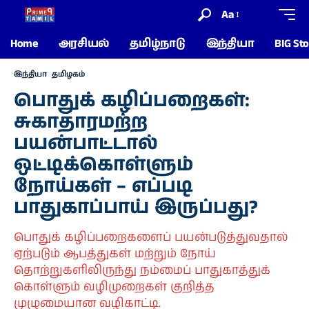
Aa
Home
அரசியல்
தமிழ்நாடு
இந்தியா
BIG Sto
இந்தியா
தமிழகம்
பொதுக் கழிப்பறைகள்:
சுகாதாரமற்ற
பயன்பாட்டால்
ஒட்டிக்கொள்ளும்
நோய்கள் – எப்படி
பாதுகாப்பாய் இருப்பது?
பொதுக் கழிப்பறைகளைப் பயன்படுத்துவதால்
ஏற்படும் ஆபத்துகள் மற்றும் நோய்
தொற்றுகளிலிருந்து நம்மைப் பாதுகாத்துக்
கொள்ளும் வழிமுறைகள் குறித்த
முழுமையான வழிகாட்டி.