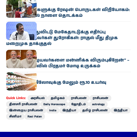
தமிழகம்
முதியோர் வீடுகளுக்கு ரேஷன் பொருட்கள் விநியோகம்:
சென்னையில் நாளை தொடக்கம்
இந்தியா
தமிழகம் வந்துவிட்டு மேகேதாட்டுக்கு எதிர்ப்பு
தெரிவிக்காதவர்கள் துரோகிகள்: ராகுல்​ மீது திமுக
மறைமுக தாக்குதல்
இந்தியா
“என்னை திட்டியவர்களை மன்னிக்க விரும்புகிறேன்” –
புதிய வீடியோவில் பிரதமர் மோடி உருக்கம்
தமிழகம்
நூல் விலை கிலோவுக்கு மேலும் ரூ.10 உயர்வு
Quick Links:
அரசியல்
தமிழகம்
ராசிபலன்
ராசிபலன்
தினசரி ராசிபலன்
Daily Horoscope
ஜோதிடம்
astrology
இன்றைய ராசிபலன்
India
இந்தியா
தமிழ் ராசிபலன்
இந்தியா
சினிமா
Rasi Palan