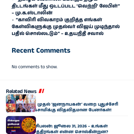
திட்டங்கள் மீது ஒட்டப்பட்ட ‘வெற்றி’ லேபிள்”
– மு.க.ஸ்டாலின்
“காவிரி விவகாரம் குறித்த எங்கள்
கேள்விகளுக்கு முதல்வர் விஜய் முடிந்தால்
பதில் சொல்லட்டும்” – உதயநிதி சவால்
Recent Comments
No comments to show.
Related News
இந்தியா
‘ரேஸர்’ அஜித் முதல் ‘ஜனநாயகன்’ வரை: புதுச்சேரி
முதல்வர் ரங்கசாமிக்கு விதவிதமான பேனர்கள்!
ராசிபலன்
இன்றைய ராசிபலன்: ஜூலை 31, 2026 – உங்கள்
அதிர்ஷ்ட நட்சத்திரங்கள் என்ன சொல்கின்றன?