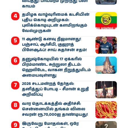
விபத்து: பாய்மரம் முறிந்து பலர்
காயம்
தமிழக வாழ்வுரிமைக் கட்சியின்
புதிய கொடி அறிமுகம்:
புலிக்கொடியுடன் களமிறங்கும்
வேல்முருகன்
11 ஆண்டு கனவு நிஜமானது!
பஞ்சாப், ஆர்சிபி, குஜராத்
பிளேஆஃப்! சாய் சுதர்சன் சதம்!
தனுஷ்கோடியில் 17 ஏக்கரில்
பிரம்மாண்ட சுற்றுலா திட்டம்:
ஹெலிபேட், வாகன நிறுத்துமிடம்
அமையவுள்ளது
2026 சட்டமன்றத் தேர்தல்:
தனித்துப் போட்டி – சீமான் உறுதி
அறிவிப்பு
வார தொடக்கத்தில் அதிர்ச்சி:
சென்னையில் தங்கம் விலை
சவரன் ரூ.70,000ஐ தாண்டியது!
இருவேறு மோதல்கள், ஒரே