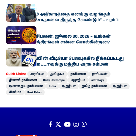
இந்தியா
“வரி விதிக்கும் அதிகாரத்தை எனக்கு வழங்கும்
வகையில் மசோதாவை திருத்த வேண்டும்” – ட்ரம்ப்
ராசிபலன்
இன்றைய ராசிபலன்: ஜூலை 30, 2026 – உங்கள்
அதிர்ஷ்ட நட்சத்திரங்கள் என்ன சொல்கின்றன?
இந்தியா
பிரதமர் மோடியின் வீடியோ பேஸ்புக்கில் நீக்கப்பட்டது
தொடர்பாக ‘மெட்டா’வுக்கு மத்திய அரசு சம்மன்
Quick Links:
அரசியல்
தமிழகம்
ராசிபலன்
ராசிபலன்
தினசரி ராசிபலன்
Daily Horoscope
ஜோதிடம்
astrology
இன்றைய ராசிபலன்
India
இந்தியா
தமிழ் ராசிபலன்
இந்தியா
சினிமா
Rasi Palan