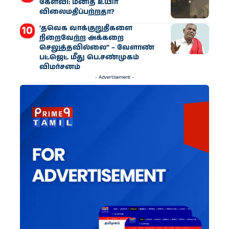
கேள்வி: மனித உயிர்
விலைமதிப்பற்றதா?
‘தவெக வாக்குறுதிகளை
நிறைவேற்ற அக்கறை
செலுத்தவில்லை” – வேளாண்
பட்ஜெட் மீது பெ.சண்முகம்
விமர்சனம்
- Advertisement -