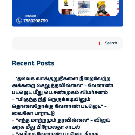
Search
Recent Posts
‘தவெக வாக்குறுதிகளை நிறைவேற்ற
அக்கறை செலுத்தவில்லை” – வேளாண்
பட்ஜெட் மீது பெ.சண்முகம் விமர்சனம்
“மிகுந்த நிதி நெருக்கடியிலும்
தொலைநோக்கு வேளாண் பட்ஜெட்” –
வைகோ பாராட்டு
“எந்த மாற்றமும் தரவில்லை” – விஜய்
அரசு மீது பிரேமலதா சாடல்
“தமிழக வேளாண் பட்ஜெட் திமுக