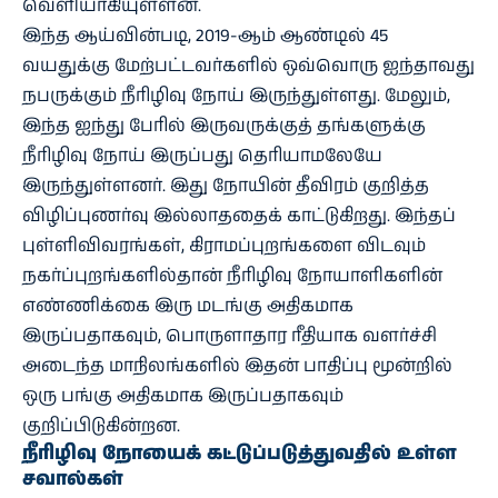
வெளியாகியுள்ளன.
இந்த ஆய்வின்படி, 2019-ஆம் ஆண்டில் 45
வயதுக்கு மேற்பட்டவர்களில் ஒவ்வொரு ஐந்தாவது
நபருக்கும் நீரிழிவு நோய் இருந்துள்ளது. மேலும்,
இந்த ஐந்து பேரில் இருவருக்குத் தங்களுக்கு
நீரிழிவு நோய் இருப்பது தெரியாமலேயே
இருந்துள்ளனர். இது நோயின் தீவிரம் குறித்த
விழிப்புணர்வு இல்லாததைக் காட்டுகிறது. இந்தப்
புள்ளிவிவரங்கள், கிராமப்புறங்களை விடவும்
நகர்ப்புறங்களில்தான் நீரிழிவு நோயாளிகளின்
எண்ணிக்கை இரு மடங்கு அதிகமாக
இருப்பதாகவும், பொருளாதார ரீதியாக வளர்ச்சி
அடைந்த மாநிலங்களில் இதன் பாதிப்பு மூன்றில்
ஒரு பங்கு அதிகமாக இருப்பதாகவும்
குறிப்பிடுகின்றன.
நீரிழிவு நோயைக் கட்டுப்படுத்துவதில் உள்ள
சவால்கள்