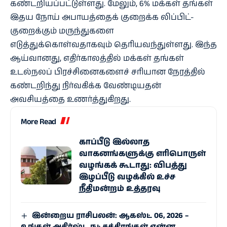
கண்டறியப்பட்டுள்ளது. மேலும், 6% மக்கள் தங்கள்
இதய நோய் அபாயத்தைக் குறைக்க லிப்பிட்-
குறைக்கும் மருந்துகளை
எடுத்துக்கொள்வதாகவும் தெரியவந்துள்ளது. இந்த
ஆய்வானது, எதிர்காலத்தில் மக்கள் தங்கள்
உடல்நலப் பிரச்சினைகளைச் சரியான நேரத்தில்
கண்டறிந்து நிர்வகிக்க வேண்டியதன்
அவசியத்தை உணர்த்துகிறது.
More Read
காப்பீடு இல்லாத
வாகனங்களுக்கு எரிபொருள்
வழங்கக் கூடாது: விபத்து
இழப்பீடு வழக்கில் உச்ச
நீதிமன்றம் உத்தரவு
இன்றைய ராசிபலன்: ஆகஸ்ட் 06, 2026 –
உங்கள் அதிர்ஷ்ட நட்சத்திரங்கள் என்ன