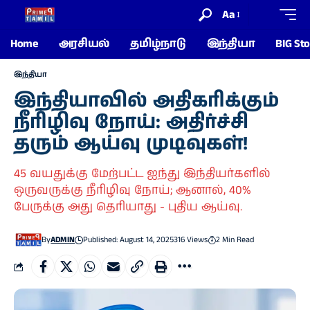
Aa
Home
அரசியல்
தமிழ்நாடு
இந்தியா
BIG Sto
இந்தியா
இந்தியாவில் அதிகரிக்கும்
நீரிழிவு நோய்: அதிர்ச்சி
தரும் ஆய்வு முடிவுகள்!
45 வயதுக்கு மேற்பட்ட ஐந்து இந்தியர்களில்
ஒருவருக்கு நீரிழிவு நோய்; ஆனால், 40%
பேருக்கு அது தெரியாது - புதிய ஆய்வு.
By
ADMIN
Published: August 14, 2025
316 Views
2 Min Read