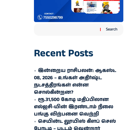
Search
Recent Posts
இன்றைய ராசிபலன்: ஆகஸ்ட்
08, 2026 – உங்கள் அதிர்ஷ்ட
நட்சத்திரங்கள் என்ன
சொல்கின்றன?
ரூ.31,500 கோடி மதிப்பிலான
எல்ஐசி-​யின் இரண்​டாம் நிலை
பங்கு விற்பனை வெற்றி
செயின்ட் லூயிஸ் கிளப் செஸ்
போட்டி – பட்டம் வென்றார்