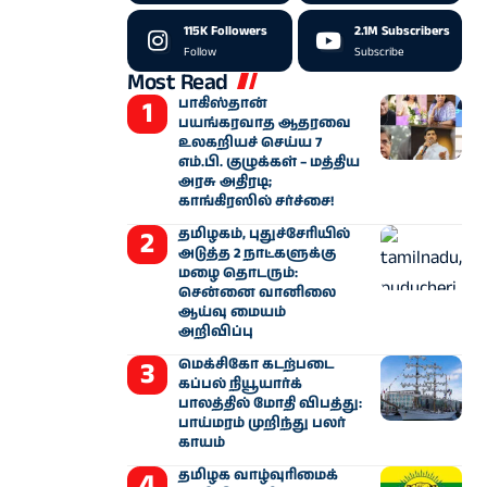
115K
Followers
2.1M
Subscribers
Follow
Subscribe
Most Read
பாகிஸ்தான்
பயங்கரவாத ஆதரவை
உலகறியச் செய்ய 7
எம்.பி. குழுக்கள் – மத்திய
அரசு அதிரடி;
காங்கிரஸில் சர்ச்சை!
தமிழகம், புதுச்சேரியில்
அடுத்த 2 நாட்களுக்கு
மழை தொடரும்:
சென்னை வானிலை
ஆய்வு மையம்
அறிவிப்பு
மெக்சிகோ கடற்படை
கப்பல் நியூயார்க்
பாலத்தில் மோதி விபத்து:
பாய்மரம் முறிந்து பலர்
காயம்
தமிழக வாழ்வுரிமைக்