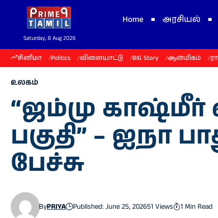
Home
அரசியல்
Saturday, 8 Aug 2026
சினிமா
Politics
விளையாட்டு
BIG Story
ஆன்மிகம்
ர
உலகம்
“ஜம்மு காஷ்மீர
பகுதி” – ஐநா பா
பேச்சு
By
PRIYA
Published: June 25, 2026
51 Views
1 Min Read