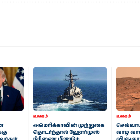
உலகம்
உலகம்
ான
அமெரிக்காவின் முற்றுகை
செவ்வாய
்கு
தொடர்ந்தால் ஹோர்முஸ்
வாழ வாய்
வர்கள்
நீரிணை மீண்டும்
விஞ்ஞா