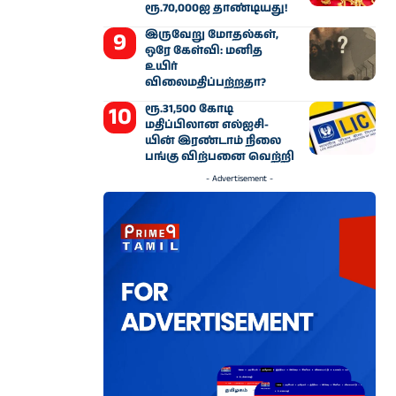
ரூ.70,000ஐ தாண்டியது!
இருவேறு மோதல்கள்,
ஒரே கேள்வி: மனித
உயிர்
விலைமதிப்பற்றதா?
ரூ.31,500 கோடி
மதிப்பிலான எல்ஐசி-​
யின் இரண்​டாம் நிலை
பங்கு விற்பனை வெற்றி
- Advertisement -