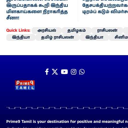
இருப்பதாகக் கூறி இந்திய
தேசபக்தியற்றவர்கள
மிளகாய்களை நிராகரித்த
டிரம்ப் கடும் விமர்
சீனா!
Quick Links:
அரசியல்
தமிழகம்
ராசிபலன்
இந்தியா
தமிழ் ராசிபலன்
இந்தியா
சினிம
Prime9 Tamil is your destination for positive and meaningful 