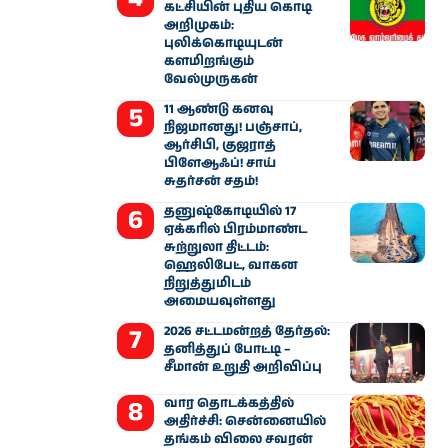
கட்சியின் புதிய கொடி
அறிமுகம்:
புலிக்கொடியுடன்
களமிறங்கும்
வேல்முருகன்
11 ஆண்டு கனவு
நிஜமானது! பஞ்சாப்,
ஆர்சிபி, குஜராத்
பிளேஆஃப்! சாய்
சுதர்சன் சதம்!
தனுஷ்கோடியில் 17
ஏக்கரில் பிரம்மாண்ட
சுற்றுலா திட்டம்:
ஹெலிபேட், வாகன
நிறுத்துமிடம்
அமையவுள்ளது
2026 சட்டமன்றத் தேர்தல்:
தனித்துப் போட்டி –
சீமான் உறுதி அறிவிப்பு
வார தொடக்கத்தில்
அதிர்ச்சி: சென்னையில்
தங்கம் விலை சவரன்