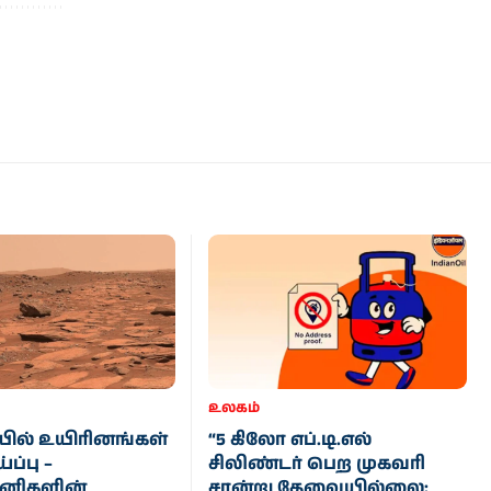
உலகம்
ில் உயிரினங்கள்
“5 கிலோ எப்.டி.எல்
ப்பு –
சிலிண்டர் பெற முகவரி
னிகளின்
சான்று தேவையில்லை: