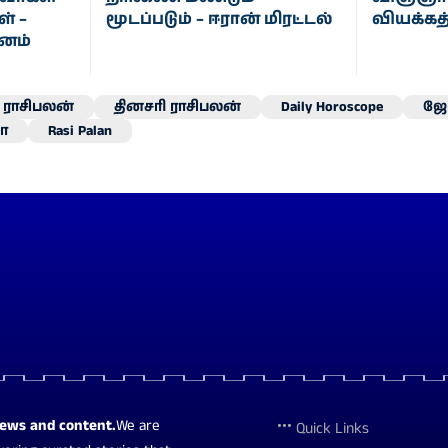
் –
மூடப்படும் – ஈரான் மிரட்டல்
வியக்கத்
சனம்
ராசிபலன்
தினசரி ராசிபலன்
Daily Horoscope
ஜோ
ா
Rasi Palan
news and content.
We are
Quick Links