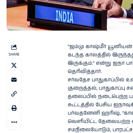
“ஜம்மு காஷ்மீர் யூனியன
கடந்த காலத்தில் இருந்தத
SHARE
இருக்கும்.” என்று ஐநா பா
தெரிவித்தார்.
சர்வதேச பாதுகாப்பில்
குறைத்தல், பாதுகாப்பு
தலைப்பில் நடைபெற்ற பாத
கூட்டத்தில் பேசிய ஐநாவுக
பர்வதனேனி ஹரிஷ், “காஷ்
வெளியிட்ட தேவையற்ற கரு
சமநிலையோடும், பாரபட்ச