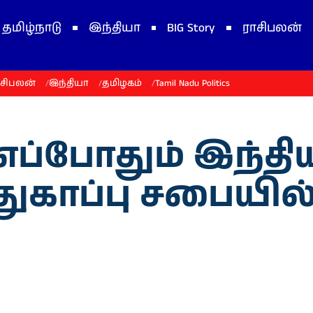
தமிழ்நாடு
இந்தியா
BIG Story
ராசிபலன்
ாசிபலன்
இந்தியா
தமிழகம்
Tamil Nadu Politics
் எப்போதும் இந்த
துகாப்பு சபையில