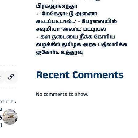
பிரக்ஞானந்தா
‘மேகேதாட்டு அணை
கட்டப்பட்டால்…’ – பேரவையில்
சவுமியா ‘அலர்ட்’ பட்டியல்
கள் தடையை நீக்க கோரிய
வழக்கில் தமிழக அரசு பதிலளிக்க
ஐகோர்ட் உத்தரவு
Recent Comments
No comments to show.
RTICLE
ை
த
ு