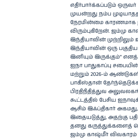
எதிர்பார்க்கப்படும் ஒரு
முயன்றது நம்ப முடியாத
நேரமின்மை காரணமாக நா
விரும்புகிறேன். ஜம்மு கா
இந்தியாவின் முற்றிலும் 
இந்தியாவின் ஒரு பகுதிய
இனியும் இருக்கும்” எனத் 
ஐநா பாதுகாப்பு சபையின்
மற்றும் 2026-ம் ஆண்டுக
பாகிஸ்தான் தேர்ந்தெடுக்
பிரதிநிதித்துவ அலுவலகங
கூட்டத்தில் பேசிய ஐநாவுக
ஆசிம் இஃப்திகார் அகமது,
இதையடுத்து, அதற்கு பதி
தனது கருத்துக்களைத் தெ
ஜம்மு காஷ்மீர் விவகாரம்