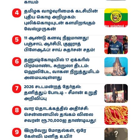
காயம்
தமிழக வாழ்வுரிமைக் கட்சியின்
புதிய கொடி அறிமுகம்:
புலிக்கொடியுடன் களமிறங்கும்
வேல்முருகன்
11 ஆண்டு கனவு நிஜமானது!
பஞ்சாப், ஆர்சிபி, குஜராத்
பிளேஆஃப்! சாய் சுதர்சன் சதம்!
தனுஷ்கோடியில் 17 ஏக்கரில்
பிரம்மாண்ட சுற்றுலா திட்டம்:
ஹெலிபேட், வாகன நிறுத்துமிடம்
அமையவுள்ளது
2026 சட்டமன்றத் தேர்தல்:
தனித்துப் போட்டி – சீமான் உறுதி
அறிவிப்பு
வார தொடக்கத்தில் அதிர்ச்சி:
சென்னையில் தங்கம் விலை
சவரன் ரூ.70,000ஐ தாண்டியது!
இருவேறு மோதல்கள், ஒரே
கேள்வி: மனித உயிர்