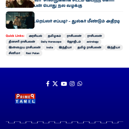
‘சாதி, மதமற்றவர்’ சான்றுக்காக சட்டம் இயற்ற கோரி
நடிகர் பார்த்திபன் பொது நல வழக்கு
சினிமா
‘ஐ அம் கேம்’ ட்ரெய்லர் எப்படி? – துல்கர் மீண்டும் அதிரடி
‘ஆட்டம்’!
Quick Links:
அரசியல்
தமிழகம்
ராசிபலன்
ராசிபலன்
தினசரி ராசிபலன்
Daily Horoscope
ஜோதிடம்
astrology
இன்றைய ராசிபலன்
India
இந்தியா
தமிழ் ராசிபலன்
இந்தியா
சினிமா
Rasi Palan