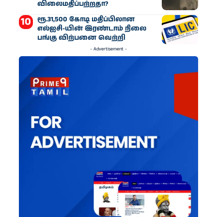
விலைமதிப்பற்றதா?
ரூ.31,500 கோடி மதிப்பிலான
எல்ஐசி-​யின் இரண்​டாம் நிலை
பங்கு விற்பனை வெற்றி
- Advertisement -