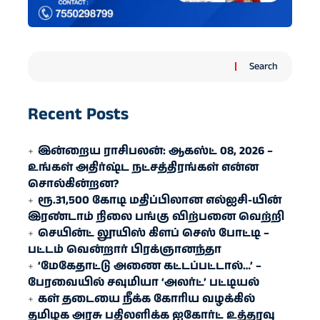
Search
Recent Posts
இன்றைய ராசிபலன்: ஆகஸ்ட் 08, 2026 –
உங்கள் அதிர்ஷ்ட நட்சத்திரங்கள் என்ன
சொல்கின்றன?
ரூ.31,500 கோடி மதிப்பிலான எல்ஐசி-​யின்
இரண்​டாம் நிலை பங்கு விற்பனை வெற்றி
செயின்ட் லூயிஸ் கிளப் செஸ் போட்டி –
பட்டம் வென்றார் பிரக்ஞானந்தா
‘மேகேதாட்டு அணை கட்டப்பட்டால்…’ –
பேரவையில் சவுமியா ‘அலர்ட்’ பட்டியல்
கள் தடையை நீக்க கோரிய வழக்கில்
தமிழக அரசு பதிலளிக்க ஐகோர்ட் உத்தரவு