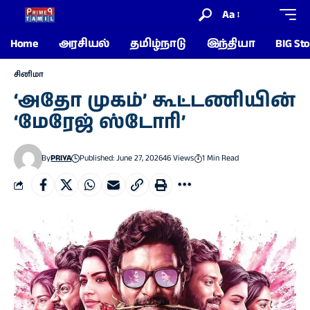
Aa
Home
அரசியல்
தமிழ்நாடு
இந்தியா
BIG Sto
சினிமா
‘அதோ முகம்’ கூட்டணியின்
‘மேரேஜ் ஸ்டோரி’
By
PRIYA
Published: June 27, 2026
46 Views
1 Min Read