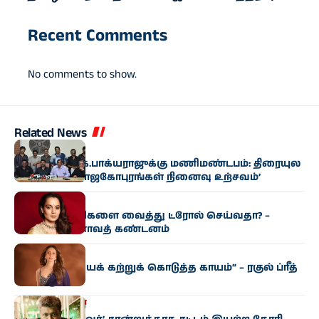
Recent Comments
No comments to show.
Related News
சினிமா
பார​தி​ராஜா, கே.​பாக்​ய​ராஜுக்கு மணிமண்​டபம்: திரை​யுல​
கம் சார்பில் ‘ராஜகோபுரங்​கள் நினைவு உற்சவம்’
சினிமா
சினி​மா காட்​சிகளை வைத்து ட்ரோல் செய்​வ​தா? –
கங்கனா ரணாவத் கண்டனம்
சினிமா
“பொறுமை​யைக் கற்​றுக் கொடுத்த காயம்” – ரகுல் ப்ரீத்
சிங் உருக்​கம்
தமிழகம்
சினிமா