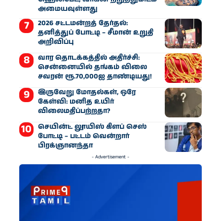
அமையவுள்ளது
2026 சட்டமன்றத் தேர்தல்:
தனித்துப் போட்டி – சீமான் உறுதி
அறிவிப்பு
வார தொடக்கத்தில் அதிர்ச்சி:
சென்னையில் தங்கம் விலை
சவரன் ரூ.70,000ஐ தாண்டியது!
இருவேறு மோதல்கள், ஒரே
கேள்வி: மனித உயிர்
விலைமதிப்பற்றதா?
செயின்ட் லூயிஸ் கிளப் செஸ்
போட்டி – பட்டம் வென்றார்
பிரக்ஞானந்தா
- Advertisement -