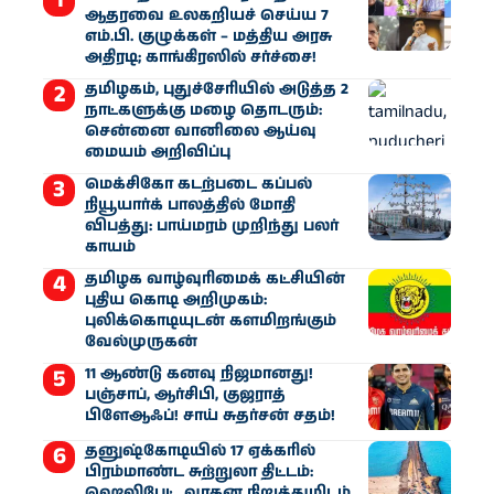
ஆதரவை உலகறியச் செய்ய 7
எம்.பி. குழுக்கள் – மத்திய அரசு
அதிரடி; காங்கிரஸில் சர்ச்சை!
தமிழகம், புதுச்சேரியில் அடுத்த 2
நாட்களுக்கு மழை தொடரும்:
சென்னை வானிலை ஆய்வு
மையம் அறிவிப்பு
மெக்சிகோ கடற்படை கப்பல்
நியூயார்க் பாலத்தில் மோதி
விபத்து: பாய்மரம் முறிந்து பலர்
காயம்
தமிழக வாழ்வுரிமைக் கட்சியின்
புதிய கொடி அறிமுகம்:
புலிக்கொடியுடன் களமிறங்கும்
வேல்முருகன்
11 ஆண்டு கனவு நிஜமானது!
பஞ்சாப், ஆர்சிபி, குஜராத்
பிளேஆஃப்! சாய் சுதர்சன் சதம்!
தனுஷ்கோடியில் 17 ஏக்கரில்
பிரம்மாண்ட சுற்றுலா திட்டம்:
ஹெலிபேட், வாகன நிறுத்துமிடம்