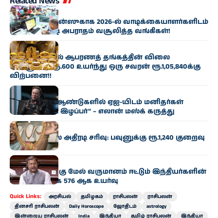
Related News
வணிகம்
மினிமம் பேலன்ஸுகாக 2026-ல் வாடிக்கையாளர்களிடம்
ரூ.7,000 கோடி அபராதம் வசூலித்த வங்கிகள்!
வணிகம்
சென்னையில் ஆபரணத் தங்கத்தின் விலை
சவரனுக்கு ரூ.600 உயர்ந்து ஒரு சவரன் ரூ.1,05,840க்கு
விற்பனை!!
வணிகம்
“இன்னும் 10 ஆண்டுகளில் ஏஐ-யிடம் மனிதர்கள்
கட்டுப்பாட்டை இழப்பர்” – எலான் மஸ்க் கருத்து
வணிகம்
தங்கம் விலை அதிரடி சரிவு: பவுனுக்கு ரூ.1,240 குறைவு
வணிகம்
ரூ.100 கோடிக்கு மேல் வருமானம் ஈட்டும் இந்தியர்களின்
எண்ணிக்கை 576 ஆக உயர்வு
Quick Links:
அரசியல்
தமிழகம்
ராசிபலன்
ராசிபலன்
தினசரி ராசிபலன்
Daily Horoscope
ஜோதிடம்
astrology
இன்றைய ராசிபலன்
India
இந்தியா
தமிழ் ராசிபலன்
இந்தியா