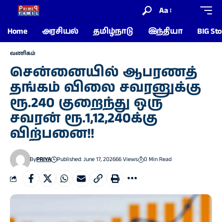
Aa
Home
அரசியல்
தமிழ்நாடு
இந்தியா
BIG Sto
வணிகம்
சென்னையில் ஆபரணத்
தங்கம் விலை சவரனுக்கு
ரூ.240 குறைந்து ஒரு
சவரன் ரூ.1,12,240க்கு
விற்பனை!!
By
PRIYA
Published: June 17, 2026
66 Views
0 Min Read