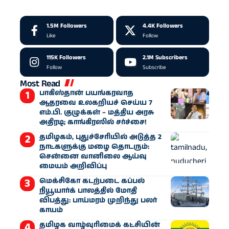
1.5M
Followers
4.4K
Followers
Like
Follow
115K
Followers
2.1M
Subscribers
Follow
Subscribe
Most Read
பாகிஸ்தான் பயங்கரவாத
ஆதரவை உலகறியச் செய்ய 7
எம்.பி. குழுக்கள் – மத்திய அரசு
அதிரடி; காங்கிரஸில் சர்ச்சை!
தமிழகம், புதுச்சேரியில் அடுத்த 2
நாட்களுக்கு மழை தொடரும்:
சென்னை வானிலை ஆய்வு
மையம் அறிவிப்பு
மெக்சிகோ கடற்படை கப்பல்
நியூயார்க் பாலத்தில் மோதி
விபத்து: பாய்மரம் முறிந்து பலர்
காயம்
தமிழக வாழ்வுரிமைக் கட்சியின்