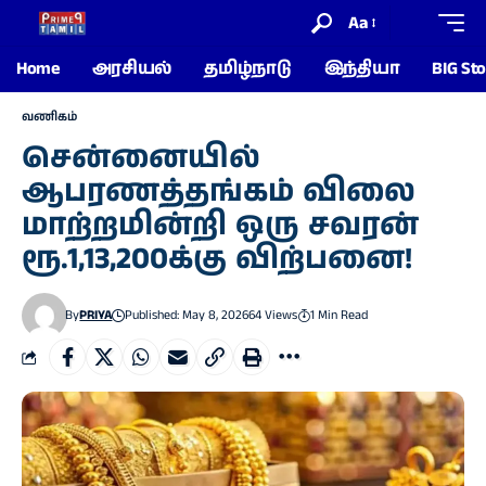
Aa
Home
அரசியல்
தமிழ்நாடு
இந்தியா
BIG Sto
வணிகம்
சென்னையில்
ஆபரணத்தங்கம் விலை
மாற்றமின்றி ஒரு சவரன்
ரூ.1,13,200க்கு விற்பனை!
By
PRIYA
Published: May 8, 2026
64 Views
1 Min Read