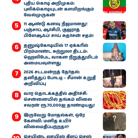
புதிய கொடி அறிமுகம்:
புலிக்கொடியுடன் களமிறங்கும்
வேல்முருகன்
11 ஆண்டு கனவு நிஜமானது!
பஞ்சாப், ஆர்சிபி, குஜராத்
பிளேஆஃப்! சாய் சுதர்சன் சதம்!
தனுஷ்கோடியில் 17 ஏக்கரில்
பிரம்மாண்ட சுற்றுலா திட்டம்:
ஹெலிபேட், வாகன நிறுத்துமிடம்
அமையவுள்ளது
2026 சட்டமன்றத் தேர்தல்:
தனித்துப் போட்டி – சீமான் உறுதி
அறிவிப்பு
வார தொடக்கத்தில் அதிர்ச்சி:
சென்னையில் தங்கம் விலை
சவரன் ரூ.70,000ஐ தாண்டியது!
இருவேறு மோதல்கள், ஒரே
கேள்வி: மனித உயிர்
விலைமதிப்பற்றதா?
செயின்ட் லூயிஸ் கிளப் செஸ்