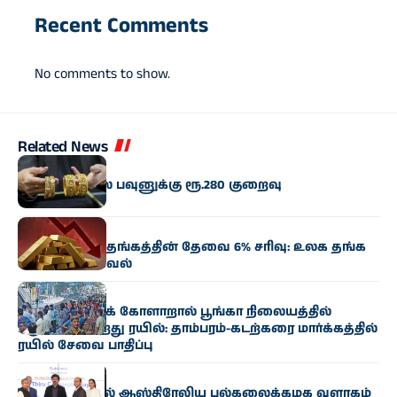
Recent Comments
No comments to show.
Related News
வணிகம்
தங்கம் விலை பவுனுக்கு ரூ.280 குறைவு
வணிகம்
இந்தியாவில் தங்கத்தின் தேவை 6% சரிவு: உலக தங்க
கவுன்சில் தகவல்
தமிழகம்
தொழில்நுட்பக் கோளாறால் பூங்கா நிலையத்தில்
பழுதாகி நின்றது ரயில்: தாம்பரம்-கடற்கரை மார்க்கத்தில்
ரயில் சேவை பாதிப்பு
அரசியல்
சென்னையில் ஆஸ்திரேலிய பல்கலைக்கழக வளாகம்