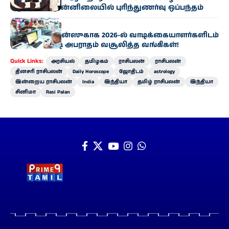
– முதல்வர் முன்னிலையில் புரிந்துணர்வு ஒப்பந்தம்
வணிகம்
மினிமம் பேலன்ஸுகாக 2026-ல் வாடிக்கையாளர்களிடம்
ரூ.7,000 கோடி அபராதம் வசூலித்த வங்கிகள்!
Quick Links:
அரசியல்
தமிழகம்
ராசிபலன்
ராசிபலன்
தினசரி ராசிபலன்
Daily Horoscope
ஜோதிடம்
astrology
இன்றைய ராசிபலன்
India
இந்தியா
தமிழ் ராசிபலன்
இந்தியா
சினிமா
Rasi Palan