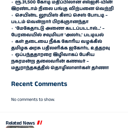
ரூ.31,500 கோடி மதிப்பிலான எல்ஐசி-​யின்
இரண்​டாம் நிலை பங்கு விற்பனை வெற்றி
செயின்ட் லூயிஸ் கிளப் செஸ் போட்டி –
பட்டம் வென்றார் பிரக்ஞானந்தா
‘மேகேதாட்டு அணை கட்டப்பட்டால்…’ –
பேரவையில் சவுமியா ‘அலர்ட்’ பட்டியல்
கள் தடையை நீக்க கோரிய வழக்கில்
தமிழக அரசு பதிலளிக்க ஐகோர்ட் உத்தரவு
ஒப்பந்ததாரரை இழிவாகப் பேசிய
நகரமன்ற தலைவரின் கணவர் –
மதுராந்தகத்தில் தொழிலாளர்கள் தர்ணா
Recent Comments
No comments to show.
Related News