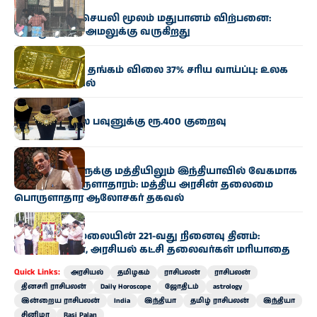
அரசியல்
ஆன்லைன், செயலி மூலம் மதுபானம் விற்பனை:
இன்று முதல் அமலுக்கு வருகிறது
வணிகம்
இந்த ஆண்டு தங்கம் விலை 37% சரிய வாய்ப்பு: உலக
தங்க கவுன்சில்
வணிகம்
தங்கம் விலை பவுனுக்கு ரூ.400 குறைவு
வணிகம்
நெருக்கடிகளுக்கு மத்தியிலும் இந்தியாவில் வேகமாக
வளரும் பொருளாதாரம்: மத்திய அரசின் தலைமை
பொருளாதார ஆலோசகர் தகவல்
அரசியல்
தீரன் சின்னமலையின் 221-வது நினைவு தினம்:
அமைச்சர்கள், அரசியல் கட்சி தலைவர்கள் மரியாதை
Quick Links:
அரசியல்
தமிழகம்
ராசிபலன்
ராசிபலன்
தினசரி ராசிபலன்
Daily Horoscope
ஜோதிடம்
astrology
இன்றைய ராசிபலன்
India
இந்தியா
தமிழ் ராசிபலன்
இந்தியா
சினிமா
Rasi Palan