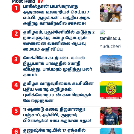
Most Read
பாகிஸ்தான் பயங்கரவாத
ஆதரவை உலகறியச் செய்ய 7
எம்.பி. குழுக்கள் – மத்திய அரசு
அதிரடி; காங்கிரஸில் சர்ச்சை!
தமிழகம், புதுச்சேரியில் அடுத்த 2
நாட்களுக்கு மழை தொடரும்:
சென்னை வானிலை ஆய்வு
மையம் அறிவிப்பு
மெக்சிகோ கடற்படை கப்பல்
நியூயார்க் பாலத்தில் மோதி
விபத்து: பாய்மரம் முறிந்து பலர்
காயம்
தமிழக வாழ்வுரிமைக் கட்சியின்
புதிய கொடி அறிமுகம்:
புலிக்கொடியுடன் களமிறங்கும்
வேல்முருகன்
11 ஆண்டு கனவு நிஜமானது!
பஞ்சாப், ஆர்சிபி, குஜராத்
பிளேஆஃப்! சாய் சுதர்சன் சதம்!
தனுஷ்கோடியில் 17 ஏக்கரில்