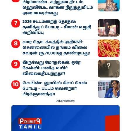
பிரம்மாண்ட சுற்றுலா திட்டம்:
ஹெலிபேட், வாகன நிறுத்துமிடம்
அமையவுள்ளது
2026 சட்டமன்றத் தேர்தல்:
தனித்துப் போட்டி – சீமான் உறுதி
அறிவிப்பு
வார தொடக்கத்தில் அதிர்ச்சி:
சென்னையில் தங்கம் விலை
சவரன் ரூ.70,000ஐ தாண்டியது!
இருவேறு மோதல்கள், ஒரே
கேள்வி: மனித உயிர்
விலைமதிப்பற்றதா?
செயின்ட் லூயிஸ் கிளப் செஸ்
போட்டி – பட்டம் வென்றார்
பிரக்ஞானந்தா
- Advertisement -