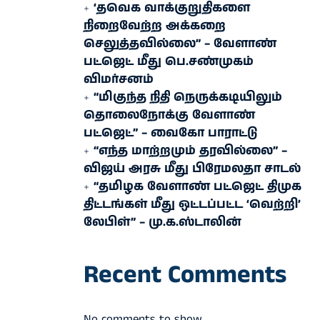
‘தவெக வாக்குறுதிகளை
நிறைவேற்ற அக்கறை
செலுத்தவில்லை” – வேளாண்
பட்ஜெட் மீது பெ.சண்முகம்
விமர்சனம்
“மிகுந்த நிதி நெருக்கடியிலும்
தொலைநோக்கு வேளாண்
பட்ஜெட்” – வைகோ பாராட்டு
“எந்த மாற்றமும் தரவில்லை” –
விஜய் அரசு மீது பிரேமலதா சாடல்
“தமிழக வேளாண் பட்ஜெட் திமுக
திட்டங்கள் மீது ஒட்டப்பட்ட ‘வெற்றி’
லேபிள்” – மு.க.ஸ்டாலின்
Recent Comments
No comments to show.