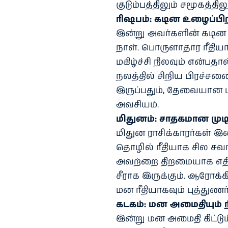
குடும்பத்திலும் சமூகத்தில
ரிஷபம்: கடின உழைப்பிற
இன்று அவர்களின் கடின உ
நாள். பொருளாதார ரீதியாக
மகிழ்ச்சி நிலவும் என்ப
நலத்தில் சிறிய பிரச்ச
இருப்பதும், தேவையான
அவசியம்.
மிதுனம்: சாதகமான முட
மிதுன ராசிக்காரர்கள் இன
தொழில் ரீதியாக சில சவா
அவற்றை திறமையாக எதிர
சீராக இருக்கும். ஆரோக்கி
மன ரீதியாகவும் புத்துணர்
கடகம்: மன அமைதியும் நித
இன்று மன அமைதி கிட்டும் 