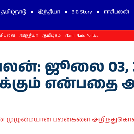
தமிழ்நாடு
இந்தியா
BIG Story
ராசிபலன்
ாசிபலன்
இந்தியா
தமிழகம்
Tamil Nadu Politics
ன்: ஜூலை 03, 2
ுக்கும் என்பதை அ
க்கான முழுமையான பலன்களை அறிந்துகொண