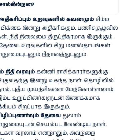
சொல்கின்றன?
 அதிகரிப்பும் உறவுகளில் கவனமும்
சிம்ம
்பிக்கை இன்று அதிகரிக்கும். பணிச்சூழலில்
ள். நிதி நிலைமை திருப்திகரமாக இருக்கும்.
 தேவை. உறவுகளில் சிறு மனஸ்தாபங்கள்
ொறுமையுடனும் நிதானத்துடனும்
் நிதி வரவும்
கன்னி ராசிக்காரர்களுக்கு
்குவதற்கு இன்று உகந்த நாள். தொழிலில்
தால், புதிய முயற்சிகளை மேற்கொள்ளலாம்.
 குடும்ப உறுப்பினர்களுடன் இணக்கமாக
கியம் சிறப்பாக இருக்கும்.
ிழிப்புணர்வும் தேவை
துலாம்
பொறுமையுடன் செயல்பட வேண்டிய நாள்.
டைகள் வரலாம் என்றாலும், அவற்றை