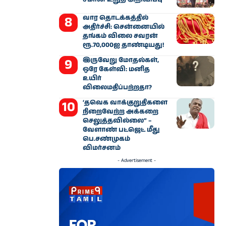
வார தொடக்கத்தில்
அதிர்ச்சி: சென்னையில்
தங்கம் விலை சவரன்
ரூ.70,000ஐ தாண்டியது!
இருவேறு மோதல்கள்,
ஒரே கேள்வி: மனித
உயிர்
விலைமதிப்பற்றதா?
‘தவெக வாக்குறுதிகளை
நிறைவேற்ற அக்கறை
செலுத்தவில்லை” –
வேளாண் பட்ஜெட் மீது
பெ.சண்முகம்
விமர்சனம்
- Advertisement -