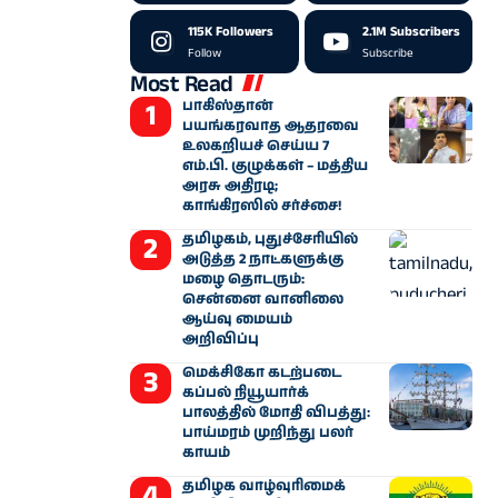
115K
Followers
2.1M
Subscribers
Follow
Subscribe
Most Read
பாகிஸ்தான்
பயங்கரவாத ஆதரவை
உலகறியச் செய்ய 7
எம்.பி. குழுக்கள் – மத்திய
அரசு அதிரடி;
காங்கிரஸில் சர்ச்சை!
தமிழகம், புதுச்சேரியில்
அடுத்த 2 நாட்களுக்கு
மழை தொடரும்:
சென்னை வானிலை
ஆய்வு மையம்
அறிவிப்பு
மெக்சிகோ கடற்படை
கப்பல் நியூயார்க்
பாலத்தில் மோதி விபத்து:
பாய்மரம் முறிந்து பலர்
காயம்
தமிழக வாழ்வுரிமைக்