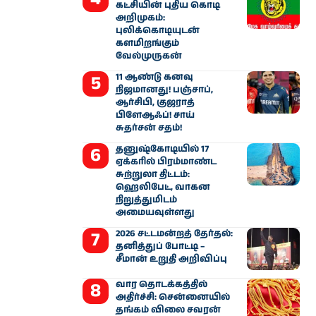
கட்சியின் புதிய கொடி
அறிமுகம்:
புலிக்கொடியுடன்
களமிறங்கும்
வேல்முருகன்
11 ஆண்டு கனவு
நிஜமானது! பஞ்சாப்,
ஆர்சிபி, குஜராத்
பிளேஆஃப்! சாய்
சுதர்சன் சதம்!
தனுஷ்கோடியில் 17
ஏக்கரில் பிரம்மாண்ட
சுற்றுலா திட்டம்:
ஹெலிபேட், வாகன
நிறுத்துமிடம்
அமையவுள்ளது
2026 சட்டமன்றத் தேர்தல்:
தனித்துப் போட்டி –
சீமான் உறுதி அறிவிப்பு
வார தொடக்கத்தில்
அதிர்ச்சி: சென்னையில்
தங்கம் விலை சவரன்