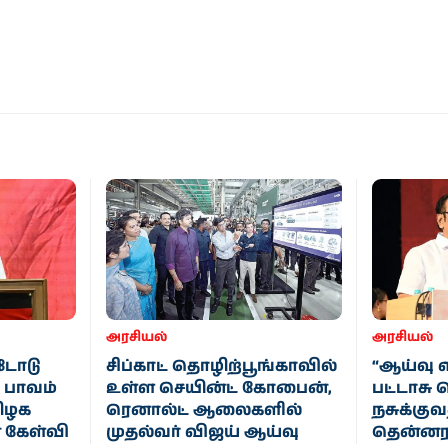
அரசியல்
அரசியல்
டோடு
சிப்காட் தொழிற்பூங்காவில்
“ஆய்வு 
் பாவம்
உள்ள செயின்ட் கோபைன்,
பட்டாச
மிழக
ரெனால்ட் ஆலைகளில்
நசுக்குவ
் கேள்வி
முதல்வர் விஜய் ஆய்வு
தென்னரச