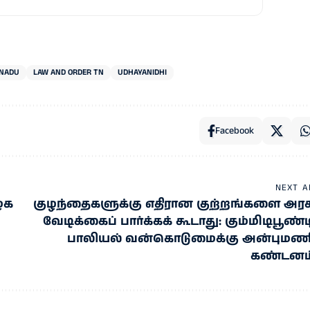
 NADU
LAW AND ORDER TN
UDHAYANIDHI
Facebook
NEXT A
ழக
குழந்தைகளுக்கு எதிரான குற்றங்களை அரச
வேடிக்கைப் பார்க்கக் கூடாது: கும்மிடிபூண்ட
பாலியல் வன்கொடுமைக்கு அன்புமண
கண்டனம