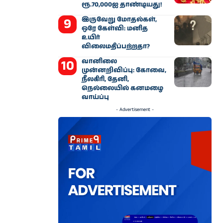
ரூ.70,000ஐ தாண்டியது!
இருவேறு மோதல்கள்,
ஒரே கேள்வி: மனித
உயிர்
விலைமதிப்பற்றதா?
வானிலை
முன்னறிவிப்பு: கோவை,
நீலகிரி, தேனி,
நெல்லையில் கனமழை
வாய்ப்பு
- Advertisement -