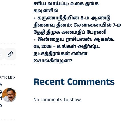
சரிய வாய்ப்பு: உலக தங்க
கவுன்சில்
கருணாநிதியின் 8-ம் ஆண்டு
நினைவு தினம்: சென்னையில் 7-ம்
தேதி திமுக அமைதிப் பேரணி
இன்றைய ராசிபலன்: ஆகஸ்ட்
05, 2026 – உங்கள் அதிர்ஷ்ட
நட்சத்திரங்கள் என்ன
சொல்கின்றன?
RTICLE
Recent Comments
ு
ி
ி
No comments to show.
்