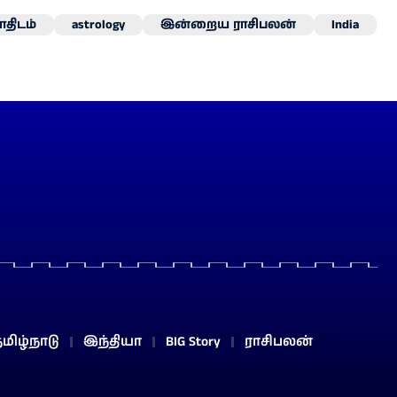
திடம்
astrology
இன்றைய ராசிபலன்
India
மிழ்நாடு
இந்தியா
BIG Story
ராசிபலன்