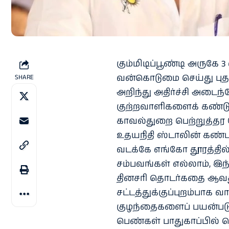
கும்மிடிப்பூண்டி அருக
வன்கொடுமை செய்து புதரி
SHARE
அறிந்து அதிர்ச்சி அடை
குற்றவாளிகளைக் கண்ட
காவல்துறை பெற்றுத்தர வ
உதயநிதி ஸ்டாலின் கண்டன
வடக்கே எங்கோ தூரத்தில் 
சம்பவங்கள் எல்லாம், இந்
தினசரி தொடர்கதை ஆவது க
சட்டத்துக்குப்புறம்பாக 
குழந்தைகளைப் பயன்படுத
பெண்கள் பாதுகாப்பில் த