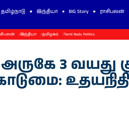
தமிழ்நாடு
இந்தியா
BIG Story
ராசிபலன்
ாசிபலன்
இந்தியா
தமிழகம்
Tamil Nadu Politics
டி அருகே 3 வயது
ொடுமை: உதயநிதி