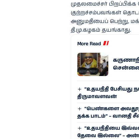
முதலமைச்சர் பிறப்பிக்க
குற்றச்சம்பவங்கள் தொட
அனுமதியைப் பெற்று, மக்
தி.மு.கழகம் தயங்காது.
More Read
கருணாநித
சென்னைய
“உதயநிதி பேசியது ந
திருமாவளவன்
“பெண்களை அவதூறாக
தக்க பாடம்” – வானதி ச
“உதயநிதியை இவ்வ
தேவை இல்லை” – அன்