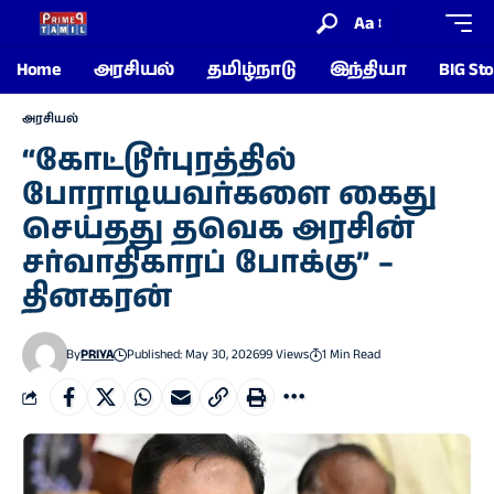
Aa
Home
அரசியல்
தமிழ்நாடு
இந்தியா
BIG Sto
அரசியல்
“கோட்டூர்புரத்தில்
போராடியவர்களை கைது
செய்தது தவெக அரசின்
சர்வாதிகாரப் போக்கு” –
தினகரன்
By
PRIYA
Published: May 30, 2026
99 Views
1 Min Read