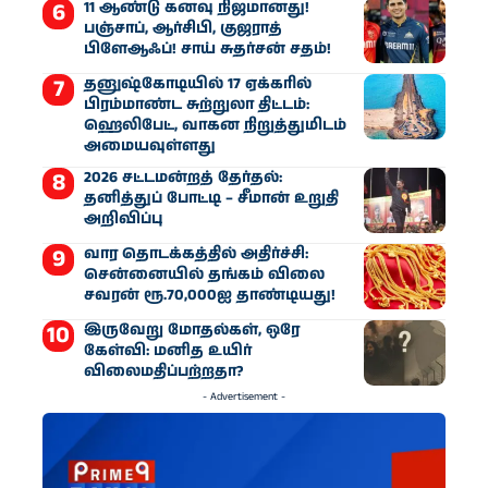
11 ஆண்டு கனவு நிஜமானது!
பஞ்சாப், ஆர்சிபி, குஜராத்
பிளேஆஃப்! சாய் சுதர்சன் சதம்!
தனுஷ்கோடியில் 17 ஏக்கரில்
பிரம்மாண்ட சுற்றுலா திட்டம்:
ஹெலிபேட், வாகன நிறுத்துமிடம்
அமையவுள்ளது
2026 சட்டமன்றத் தேர்தல்:
தனித்துப் போட்டி – சீமான் உறுதி
அறிவிப்பு
வார தொடக்கத்தில் அதிர்ச்சி:
சென்னையில் தங்கம் விலை
சவரன் ரூ.70,000ஐ தாண்டியது!
இருவேறு மோதல்கள், ஒரே
கேள்வி: மனித உயிர்
விலைமதிப்பற்றதா?
- Advertisement -