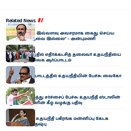
Related News
அரசியல்
“உதயநிதியை இவ்வளவு அவசரமாக கைது செய்ய
வேண்டிய தேவை இல்லை” – அன்புமணி
அரசியல்
கும்பகோணத்தில் எதிர்க்கட்சித் தலைவர் உதயநிதியை
கண்டித்து தவெக ஆர்ப்பாட்டம்
அரசியல்
தஞ்சை ஆர்ப்பாட்டத்தில் உதயநிதியின் பேச்சு: வைகோ
கண்டனம்
அரசியல்
முதல்வர் குறித்து சர்ச்சைப் பேச்சு: உதயநிதி ஸ்டாலின்
மீது 6 பிரிவுகளின் கீழ் வழக்கு பதிவு
அரசியல்
“த்ரிஷாவிடம் உதயநிதி பகிரங்க மன்னிப்பு கேட்க
வேண்டும்” – குஷ்பு