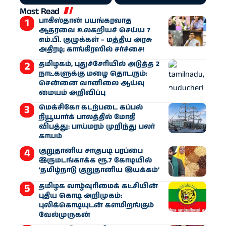
Most Read
பாகிஸ்தான் பயங்கரவாத
ஆதரவை உலகறியச் செய்ய 7
எம்.பி. குழுக்கள் – மத்திய அரசு
அதிரடி; காங்கிரஸில் சர்ச்சை!
தமிழகம், புதுச்சேரியில் அடுத்த 2
நாட்களுக்கு மழை தொடரும்:
சென்னை வானிலை ஆய்வு
மையம் அறிவிப்பு
மெக்சிகோ கடற்படை கப்பல்
நியூயார்க் பாலத்தில் மோதி
விபத்து: பாய்மரம் முறிந்து பலர்
காயம்
குறுதானிய சாகுபடி பரப்பை
இருமடங்காக்க ரூ.7 கோடியில்
‘தமிழ்நாடு குறுதானிய இயக்கம்’
தமிழக வாழ்வுரிமைக் கட்சியின்
புதிய கொடி அறிமுகம்:
புலிக்கொடியுடன் களமிறங்கும்
வேல்முருகன்